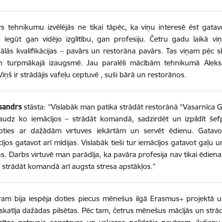
s tehnikumu izvēlējās ne tikai tāpēc, ka viņu interesē ēst gatavo
 iegūt gan vidējo izglītību, gan profesiju. Četru gadu laikā vi
ālās kvalifikācijas – pavārs un restorāna pavārs. Tas viņam pēc 
an turpmākajā izaugsmē. Jau paralēli mācībām tehnikumā Aleksa
Viņš ir strādājis vafeļu ceptuvē , suši bārā un restorānos.
sandrs
stāsta: “Vislabāk man patika strādāt restorānā “Vasarnīca Gas
audz ko iemācījos – strādāt komandā, sadzirdēt un izpildīt š
oties ar dažādām virtuves iekārtām un servēt ēdienu. Gatavoju
ījos gatavot arī mīdijas. Vislabāk tieši tur iemācījos gatavot gaļu u
s. Darbs virtuvē man parādīja, ka pavāra profesija nav tikai ēdiena
 strādāt komandā arī augsta stresa apstākļos.”
am bija iespēja doties piecus mēnešus ilgā Erasmus+ projektā u
pskatīja dažādas pilsētas. Pēc tam, četrus mēnešus mācījās un str