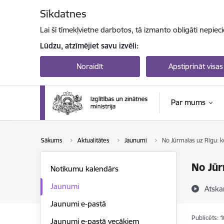
Pāriet uz lapas saturu
Sīkdatnes
Lai šī tīmekļvietne darbotos, tā izmanto obligāti nepiec
Lūdzu, atzīmējiet savu izvēli:
Noraidīt
Apstiprināt visas
Par mums
Sākums
Aktualitātes
Jaunumi
No Jūrmalas uz Rīgu: k
No Jūr
Notikumu kalendārs
Jaunumi
Atska
Jaunumi e-pastā
Publicēts: 
Jaunumi e-pastā vecākiem