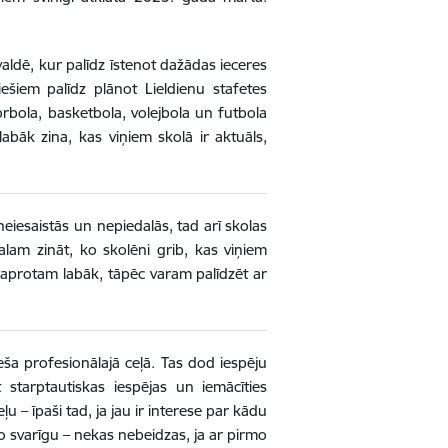
aldē, kur palīdz īstenot dažādas ieceres
ešiem palīdz plānot Lieldienu stafetes
orbola, basketbola, volejbola un futbola
slabāk zina, kas viņiem skolā ir aktuāls,
ši neiesaistās un nepiedalās, tad arī skolas
galam zināt, ko skolēni grib, kas viņiem
saprotam labāk, tāpēc varam palīdzēt ar
eša profesionālajā ceļā. Tas dod iespēju
t starptautiskas iespējas un iemācīties
ļu – īpaši tad, ja jau ir interese par kādu
o svarīgu – nekas nebeidzas, ja ar pirmo