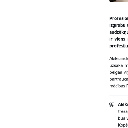
Profesion
izglītīb
audzēkņu
ir viens
profesiju
Aleksandr
uzsāka m
beigās vi
pārtrauc
mācības R
Alek
treša
būs v
Kopš 