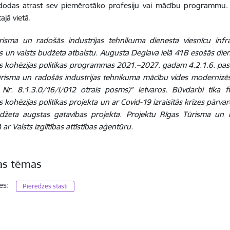
zdodas atrast sev piemērotāko profesiju vai mācību programmu. 
ajā vietā.
risma un radošās industrijas tehnikuma dienesta viesnīcu infra
s un valsts budžeta atbalstu. Augusta Deglava ielā 41B esošās die
s kohēzijas politikas programmas 2021.–2027. gadam 4.2.1.6. pa
ūrisma un radošās industrijas tehnikuma mācību vides moderniz
a Nr. 8.1.3.0/16/I/012 otrais posms)” ietvaros. Būvdarbi tika 
s kohēzijas politikas projekta un ar Covid-19 izraisītās krīzes pār
udžeta augstas gatavības projekta. Projektu Rīgas Tūrisma un r
ar Valsts izglītības attīstības aģentūru.
tas tēmas
es:
Pieredzes stāsti