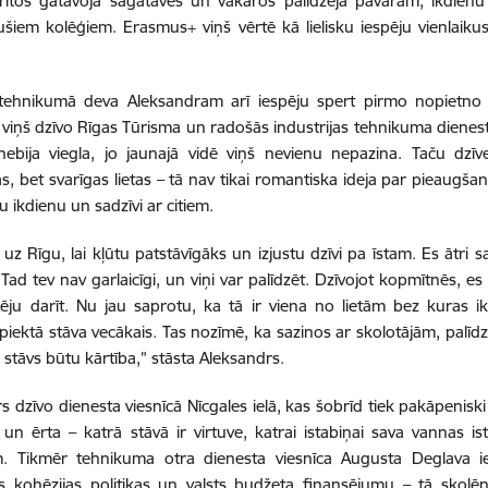
 rītos gatavoja sagataves un vakaros palīdzēja pavāram, ikdien
ušiem kolēģiem. Erasmus+ viņš vērtē kā lielisku iespēju vienlaikus
tehnikumā deva Aleksandram arī iespēju spert pirmo nopietno s
viņš dzīvo Rīgas Tūrisma un radošās industrijas tehnikuma diene
ebija viegla, jo jaunajā vidē viņš nevienu nepazina. Taču dzī
as, bet svarīgas lietas – tā nav tikai romantiska ideja par pieaugš
u ikdienu un sadzīvi ar citiem.
 uz Rīgu, lai kļūtu patstāvīgāks un izjustu dzīvi pa īstam. Es ātri 
Tad tev nav garlaicīgi, un viņi var palīdzēt. Dzīvojot kopmītnēs, es 
ēju darīt. Nu jau saprotu, ka tā ir viena no lietām bez kuras 
 piektā stāva vecākais. Tas nozīmē, ka sazinos ar skolotājām, palīd
stāvs būtu kārtība
,
” stāsta Aleksandrs.
s dzīvo dienesta viesnīcā Nīcgales ielā, kas šobrīd tiek pakāpeniski 
un ērta – katrā stāvā ir virtuve, katrai istabiņai sava vannas is
m. Tikmēr tehnikuma otra dienesta viesnīca Augusta Deglava iel
s kohēzijas politikas un valsts budžeta finansējumu – tā skolē