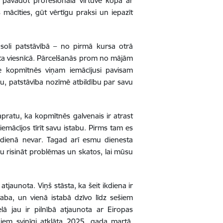
u pavadot profesionālā virtuvē kopā ar
 mācīties, gūt vērtīgu praksi un iepazīt
oli patstāvībā – no pirmā kursa otrā
sta viesnīcā. Pārcelšanās prom no mājām
ve kopmītnēs viņam iemācījusi pavisam
anu, patstāvība nozīmē atbildību par savu
sapratu, ka kopmītnēs galvenais ir atrast
iemācījos tīrīt savu istabu. Pirms tam es
ikdienā nevar. Tagad arī esmu dienesta
zu risināt problēmas un skatos, lai mūsu
atjaunota. Viņš stāsta, ka šeit ikdiena ir
taba, un vienā istabā dzīvo līdz sešiem
ā jau ir pilnībā atjaunota ar Eiropas
niem svinīgi atklāta 2025. gada martā.