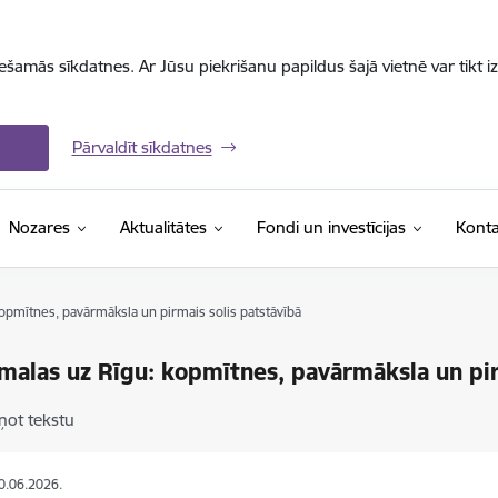
iešamās sīkdatnes. Ar Jūsu piekrišanu papildus šajā vietnē var tikt i
Pārvaldīt sīkdatnes
Nozares
Aktualitātes
Fondi un investīcijas
Konta
opmītnes, pavārmāksla un pirmais solis patstāvībā
malas uz Rīgu: kopmītnes, pavārmāksla un pir
ņot tekstu
10.06.2026.