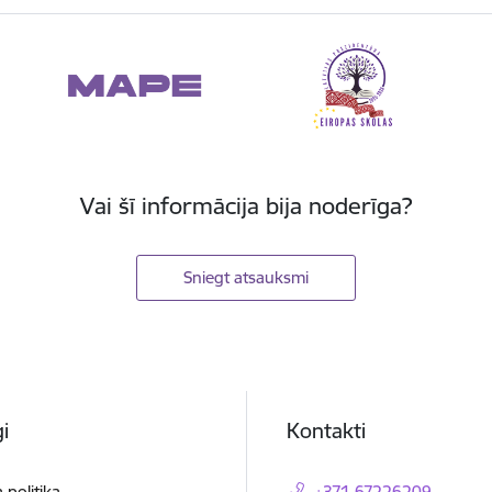
Vai šī informācija bija noderīga?
Sniegt atsauksmi
i
Kontakti
 politika
+371 67226209