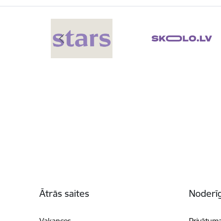
Kājene
Ātrās saites
Noderīg
Vakances
Privātuma