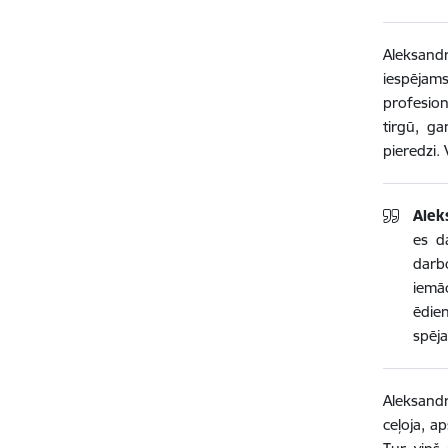
Aleksandr
iespējams
profesion
tirgū, g
pieredzi. 
Alek
es d
darb
iemāc
ēdien
spēja
Aleksandr
ceļoja, a