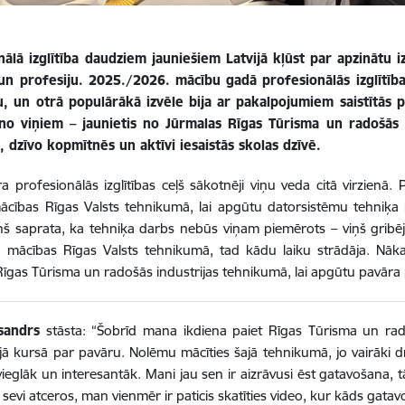
ālā izglītība daudziem jauniešiem Latvijā kļūst par apzinātu iz
u un profesiju. 2025./2026. mācību gadā profesionālās izglītī
, un otrā populārākā izvēle bija ar pakalpojumiem saistītās 
 no viņiem – jaunietis no Jūrmalas Rīgas Tūrisma un radošās
, dzīvo kopmītnēs un aktīvi iesaistās skolas dzīvē.
a profesionālās izglītības ceļš sākotnēji viņu veda citā virzienā
ācības Rīgas Valsts tehnikumā, lai apgūtu datorsistēmu tehniķa
ņš saprata, ka tehniķa darbs nebūs viņam piemērots – viņš gribē
a mācības Rīgas Valsts tehnikumā, tad kādu laiku strādāja. N
īgas Tūrisma un radošās industrijas tehnikumā, lai apgūtu pavāra 
sandrs
stāsta: “Šobrīd mana ikdiena paiet Rīgas Tūrisma un rad
jā kursā par pavāru. Nolēmu mācīties šajā tehnikumā, jo vairāki d
ieglāk un interesantāk. Mani jau sen ir aizrāvusi ēst gatavošana, t
sevi atceros, man vienmēr ir paticis skatīties video, kur kāds gatavo