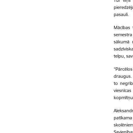
Tur viņš
pieredzēj
pasauli.
Mācības 
semestra 
sākumā n
sadzīvisk
telpu, sav
“Pārcēlos
draugus. 
to negrib
viesnīcas
kopmītņu 
Aleksandr
patīkama 
skolēnie
Savienība