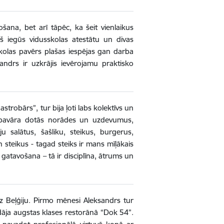
šana, bet arī tāpēc, ka šeit vienlaikus
ņš iegūs vidusskolas atestātu un divas
skolas pavērs plašas iespējas gan darba
ndrs ir uzkrājis ievērojamu praktisko
trobārs”, tur bija ļoti labs kolektīvs un
efpavāra dotās norādes un uzdevumus,
 salātus, šašliku, steikus, burgerus,
n steikus - tagad steiks ir mans mīļākais
 gatavošana – tā ir disciplīna, ātrums un
z Beļģiju. Pirmo mēnesi Aleksandrs tur
ādāja augstas klases restorānā “Dok 54”.