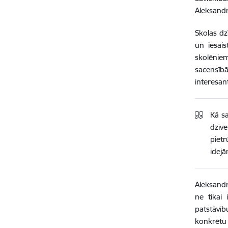
Aleksandrs
Skolas dz
un iesais
skolēniem
sacensībā
interesan
Kā s
dzīve
pietr
idejā
Aleksandr
ne tikai 
patstāvību
konkrētu 