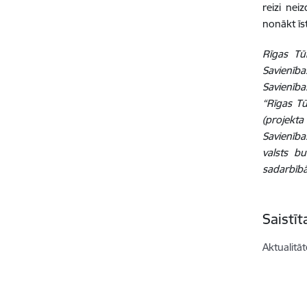
reizi nei
nonākt īst
Rīgas Tū
Savienība
Savienība
“Rīgas T
(projekt
Savienība
valsts b
sadarbībā 
Saistī
Aktualitāt