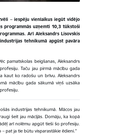
vēli – iespēju vienlaikus iegūt vidējo
bas programmās uzņemti 10,3 tūkstoši
programmas. Arī Aleksandrs Lisovskis
 industrijas tehnikumā apgūst pavāra
. Pēc pamatskolas beigšanas, Aleksandrs
 profesiju. Taču jau pirmā mācību gada
ja kaut ko radošu un brīvu. Aleksandrs
ākamā mācību gada sākumā viņš uzsāka
profesiju.
ošās industrijas tehnikumā. Mācos jau
raugi šeit jau mācījās. Domāju, ka kopā
ādēļ arī nolēmu apgūt tieši šo profesiju.
 – pat ja tie būtu visparastākie ēdieni.”