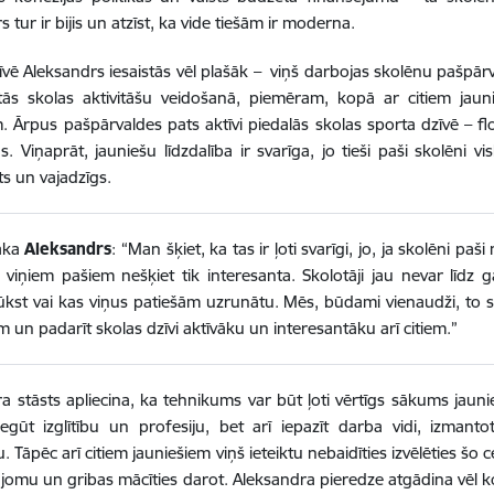
 tur ir bijis un atzīst, ka vide tiešām ir moderna.
īvē Aleksandrs iesaistās vēl plašāk – viņš darbojas skolēnu pašpārv
tās skolas aktivitāšu veidošanā, piemēram, kopā ar citiem jauni
. Ārpus pašpārvaldes pats aktīvi piedalās skolas sporta dzīvē – fl
s. Viņaprāt, jauniešu līdzdalība ir svarīga, jo tieši paši skolēni vi
ts un vajadzīgs.
aka
Aleksandrs
: “Man šķiet, ka tas ir ļoti svarīgi, jo, ja skolēni pa
 viņiem pašiem nešķiet tik interesanta. Skolotāji jau nevar līdz 
ūkst vai kas viņus patiešām uzrunātu. Mēs, būdami vienaudži, to 
m un padarīt skolas dzīvi aktīvāku un interesantāku arī citiem.”
a stāsts apliecina, ka tehnikums var būt ļoti vērtīgs sākums jauni
iegūt izglītību un profesiju, bet arī iepazīt darba vidi, izmanto
. Tāpēc arī citiem jauniešiem viņš ieteiktu nebaidīties izvēlēties šo ce
jomu un gribas mācīties darot. Aleksandra pieredze atgādina vēl k