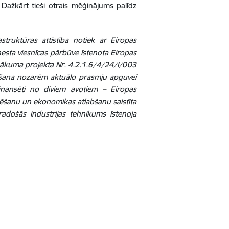
Dažkārt tieši otrais mēģinājums palīdz
struktūras attīstība notiek ar Eiropas
nesta viesnīcas pārbūve īstenota Eiropas
sākuma projekta Nr. 4.2.1.6/4/24/I/003
ēšana nozarēm aktuālo prasmju apguvei
finansēti no diviem avotiem – Eiropas
varēšanu un ekonomikas atlabšanu saistīta
adošās industrijas tehnikums īstenoja