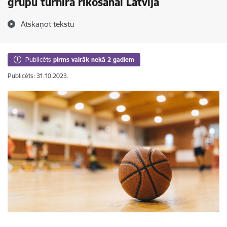
grupu turnīra rīkošanai Latvijā
Atskaņot tekstu
Publicēts
pirms vairāk nekā 2 gadiem
Publicēts: 31.10.2023.