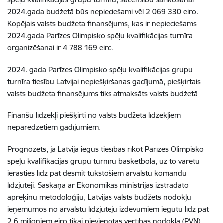
2024.gada budžetā būs nepieciešami vēl 2 069 330 eiro.
Kopējais valsts budžeta finansējums, kas ir nepieciešams
2024.gada Parīzes Olimpisko spēļu kvalifikācijas turnīra
organizēšanai ir 4 788 169 eiro.
2024. gada Parīzes Olimpisko spēļu kvalifikācijas grupu
turnīra tiesību Latvijai nepiešķiršanas gadījumā, piešķirtais
valsts budžeta finansējums tiks atmaksāts valsts budžetā
Finanšu līdzekļi piešķirti no valsts budžeta līdzekļiem
neparedzētiem gadījumiem.
Prognozēts, ja Latvija iegūs tiesības rīkot Parīzes Olimpisko
spēļu kvalifikācijas grupu turnīru basketbolā, uz to varētu
ierasties līdz pat desmit tūkstošiem ārvalstu komandu
līdzjutēji. Saskaņā ar Ekonomikas ministrijas izstrādāto
aprēķinu metodoloģiju, Latvijas valsts budžets nodokļu
ieņēmumos no ārvalstu līdzjutēju izdevumiem iegūtu līdz pat
2,6 miljoniem eiro tikai pievienotās vērtības nodokļa (PVN)