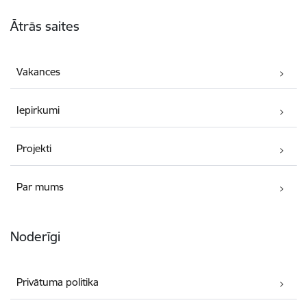
Kājene
Ātrās saites
Vakances
Iepirkumi
Projekti
Par mums
Noderīgi
Privātuma politika