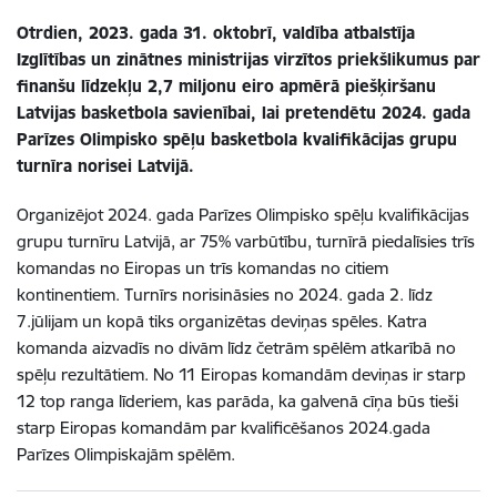
Otrdien, 2023. gada 31. oktobrī, valdība atbalstīja
Izglītības un zinātnes ministrijas virzītos priekšlikumus par
finanšu līdzekļu 2,7 miljonu eiro apmērā piešķiršanu
Latvijas basketbola savienībai, lai pretendētu 2024. gada
Parīzes Olimpisko spēļu basketbola kvalifikācijas grupu
turnīra norisei Latvijā.
Organizējot 2024. gada Parīzes Olimpisko spēļu kvalifikācijas
grupu turnīru Latvijā, ar 75% varbūtību, turnīrā piedalīsies trīs
komandas no Eiropas un trīs komandas no citiem
kontinentiem. Turnīrs norisināsies no 2024. gada 2. līdz
7.jūlijam un kopā tiks organizētas deviņas spēles. Katra
komanda aizvadīs no divām līdz četrām spēlēm atkarībā no
spēļu rezultātiem. No 11 Eiropas komandām deviņas ir starp
12 top ranga līderiem, kas parāda, ka galvenā cīņa būs tieši
starp Eiropas komandām par kvalificēšanos 2024.gada
Parīzes Olimpiskajām spēlēm.