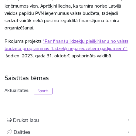
ieņēmumos vien. Aprēķini liecina, ka turnīra norise Latvijā
veidos papildu PVN ieņēmumus valsts budžetā, tādejādi
sedzot vairāk nekā pusi no ieguldītā finansējuma turnīra
organizēšanai.
Rīkojuma projekts
“Par finanšu līdzekļu piešķiršanu no valsts
budžeta programmas ''Līdzekļi neparedzētiem gadījumiem””
šodien, 2023. gada 31. oktobrī, apstiprināts valdībā.
Saistītas tēmas
Aktualitātes:
Sports
Drukāt lapu
Dalīties