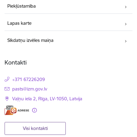
Piekļūstamība
Lapas karte
Sīkdatņu izvēles maiņa
Kontakti
+371 67226209
E-pasts:
pasts@izm.gov.lv
Vaļņu iela 2, Rīga, LV-1050, Latvija
Visi kontakti