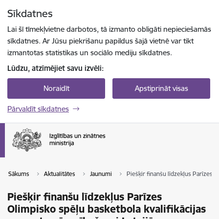
Pāriet uz lapas saturu
Sīkdatnes
Spied
lai meklētu
Enter
Lai šī tīmekļvietne darbotos, tā izmanto obligāti nepieciešamās
sīkdatnes. Ar Jūsu piekrišanu papildus šajā vietnē var tikt
izmantotas statistikas un sociālo mediju sīkdatnes.
Lūdzu, atzīmējiet savu izvēli:
Noraidīt
Apstiprināt visas
Pārvaldīt sīkdatnes
Sākums
Aktualitātes
Jaunumi
Piešķir finanšu līdzekļus Parīzes O
Piešķir finanšu līdzekļus Parīzes
Olimpisko spēļu basketbola kvalifikācijas