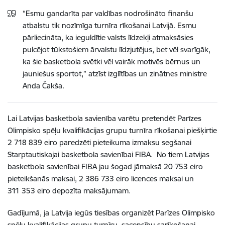
“Esmu gandarīta par valdības nodrošināto finanšu
atbalstu tik nozīmīga turnīra rīkošanai Latvijā. Esmu
pārliecināta, ka ieguldītie valsts līdzekļi atmaksāsies
pulcējot tūkstošiem ārvalstu līdzjutējus, bet vēl svarīgāk,
ka šie basketbola svētki vēl vairāk motivēs bērnus un
jauniešus sportot,” atzīst izglītības un zinātnes ministre
Anda Čakša.
Lai Latvijas basketbola savienība varētu pretendēt Parīzes
Olimpisko spēļu kvalifikācijas grupu turnīra rīkošanai piešķirtie
2 718 839 eiro paredzēti pieteikuma izmaksu segšanai
Starptautiskajai basketbola savienībai FIBA. No tiem Latvijas
basketbola savienībai FIBA jau šogad jāmaksā 20 753 eiro
pieteikšanās maksai, 2 386 733 eiro licences maksai un
311 353 eiro depozīta maksājumam.
Gadījumā, ja Latvija iegūs tiesības organizēt Parīzes Olimpisko
spēļu kvalifikācijas grupu turnīru, sacensību sarīkošanai