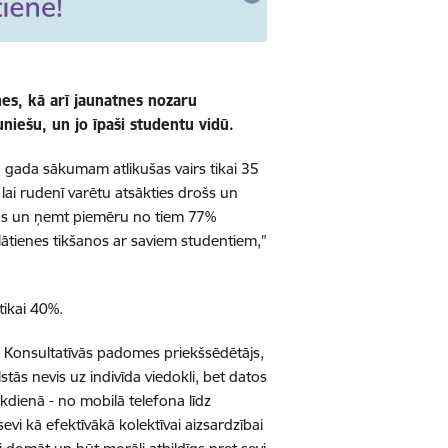
tnes, kā arī jaunatnes nozaru
auniešu, un jo īpaši studentu vidū.
u gada sākumam atlikušas vairs tikai 35
 lai rudenī varētu atsākties drošs un
entos un ņemt piemēru no tiem 77%
lātienes tikšanos ar saviem studentiem,”
 tikai 40%.
s Konsultatīvās padomes priekšsēdētājs,
tās nevis uz indivīda viedokli, bet datos
ikdienā - no mobilā telefona līdz
sevi kā efektīvākā kolektīvai aizsardzībai