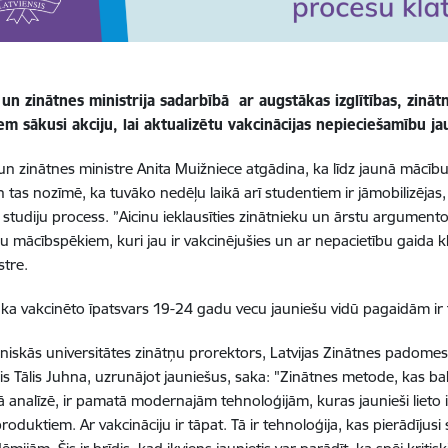
s un zinātnes ministrija sadarbībā ar augstākas izglītības, zinā
em sākusi akciju, lai aktualizētu vakcinācijas nepieciešamību j
s un zinātnes ministre Anita Muižniece atgādina, ka līdz jaunā mācīb
n tas nozīmē, ka tuvāko nedēļu laikā arī studentiem ir jāmobilizējas,
vs studiju process. ”Aicinu ieklausīties zinātnieku un ārstu argum
u mācībspēkiem, kuri jau ir vakcinējušies un ar nepacietību gaida k
stre.
 ka vakcinēto īpatsvars 19-24 gadu vecu jauniešu vidū pagaidām ir
niskās universitātes zinātņu prorektors, Latvijas Zinātnes padome
s Tālis Juhna, uzrunājot jauniešus, saka: "Zinātnes metode, kas bals
kā analīzē, ir pamatā modernajām tehnoloģijām, kuras jaunieši lieto 
roduktiem. Ar vakcināciju ir tāpat. Tā ir tehnoloģija, kas pierādījusi 