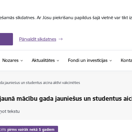
iešamās sīkdatnes. Ar Jūsu piekrišanu papildus šajā vietnē var tikt i
Pārvaldīt sīkdatnes
Nozares
Aktualitātes
Fondi un investīcijas
Konta
a jauniešus un studentus aicina aktīvi vakcinēties
jaunā mācību gada jauniešus un studentus aici
ņot tekstu
cēts
pirms vairāk nekā 5 gadiem