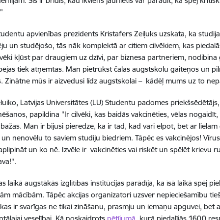
mijām. Šis ir brīdis, kad ikviens jaunietis var parādīt, ka spēj kriti
."
Studentu apvienības prezidents Kristafers Zeiļuks uzskata, ka studij
ju un studējošo, tās nāk komplektā ar citiem cilvēkiem, kas piedalās 
cilvēki kļūst par draugiem uz dzīvi, par biznesa partneriem, nodibin
pējas tiek atņemtas. Man pietrūkst čalas augstskolu gaiteņos un pil
s. Zinātne mūs ir aizvedusi līdz augstskolai – kādēļ mums uz to nepaļ
luiko, Latvijas Universitātes (LU) Studentu padomes priekšsēdētājs, k
ēšanos, papildina "Ir cilvēki, kas baidās vakcinēties, vēlas nogaidīt, 
 bažas. Man ir bijusi pieredze, kā ir tad, kad vari elpot, bet ar liel
, un nenovēlu to saviem studiju biedriem. Tāpēc es vakcinējos! Vīrus
aplipināt un ko nē. Izvēle ir vakcinēties vai riskēt un spēlēt krievu ru
ava!".
 laikā augstākās izglītības institūcijas parādīja, ka īsā laikā spēj p
ājām mācībām. Tāpēc akcijas organizatori uzsver nepieciešamību tieši 
kas ir svarīgas ne tikai zināšanu, prasmju un iemaņu apguvei, bet arī 
ālajai veselībai. Kā noskaidrots
pētījumā
, kurā piedalījās 1600 res