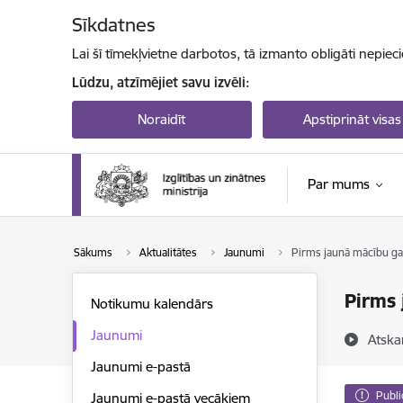
Pāriet uz lapas saturu
Sīkdatnes
Lai šī tīmekļvietne darbotos, tā izmanto obligāti nepiec
Lūdzu, atzīmējiet savu izvēli:
Noraidīt
Apstiprināt visas
Par mums
Sākums
Aktualitātes
Jaunumi
Pirms jaunā mācību gad
Pirms 
Notikumu kalendārs
Jaunumi
Atska
Jaunumi e-pastā
Publi
Jaunumi e-pastā vecākiem