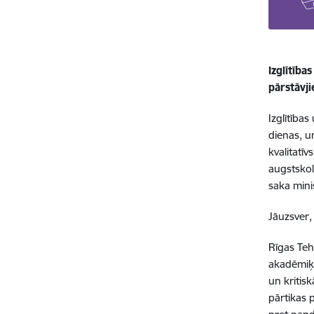
Izglītība
pārstāvji
Izglītība
dienas, u
kvalitatī
augstskol
saka mini
Jāuzsver,
Rīgas Teh
akadēmiķi
un kritis
pārtikas p