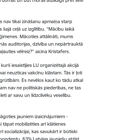
ski domāt un būt morāli atbildīgs pret sevi
as nav tikai zināšanu apmaiņa starp
šajā ceļā uz izglītību. “Mācību laikā
a ģimenes. Mācoties attālināti, mums
nās auditorijas, dzīvība un nepārtrauktā
auties vēlreiz?” aicina Kristafers.
urš iesaistījies LU organizētajā akcijā
vai neuzticas vakcīnu klāstam. Tās ir ļoti
ām grūtībām. Es nevēlos kaut ko tādu atkal
am nav ne politiskās piederības, ne tas
leti ar savu un līdzcilvēku veselību.
ielāgoties jauniem izaicinājumiem -
tāpat mobilizēties arī klātienes
socializācijai, kas savukārt ir būtiski
pondentu, 63% Latvijas jauniešu atzīst,