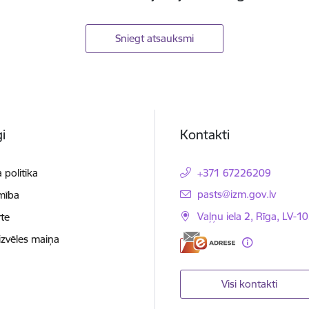
Sniegt atsauksmi
i
Kontakti
 politika
+371 67226209
E-pasts:
pasts@izm.gov.lv
mība
Vaļņu iela 2, Rīga, LV-10
te
izvēles maiņa
Visi kontakti