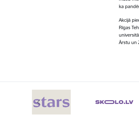
ka pandēmi
Akcijā pi
Rīgas Teh
universit
Ārstu un 