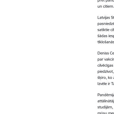
pret pandē
un citiem
Latvijas 
pasniedzē
satiktie 
šādas ies
tīklošanā
Deniss Ce
par vakcin
cilvēcīgas
piedzīvot
šķiro, ko 
Izvēle ir T
Pandēmijas
attālināt
studijām, 
mūsu ment