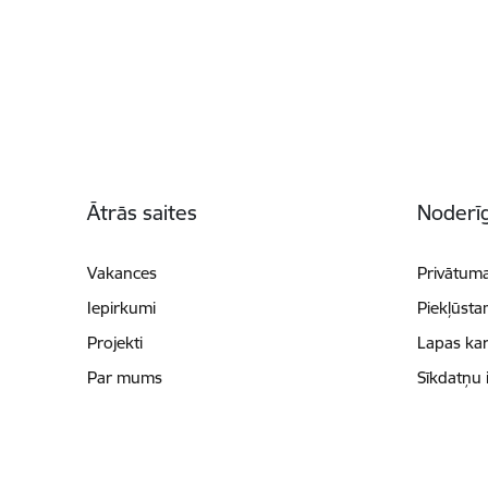
Kājene
Ātrās saites
Noderīg
Vakances
Privātuma
Iepirkumi
Piekļūsta
Projekti
Lapas kar
Par mums
Sīkdatņu 