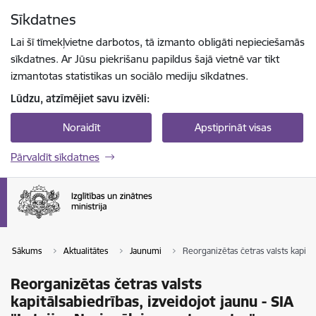
Pāriet uz lapas saturu
Sīkdatnes
Spied
lai meklētu
Enter
Lai šī tīmekļvietne darbotos, tā izmanto obligāti nepieciešamās
sīkdatnes. Ar Jūsu piekrišanu papildus šajā vietnē var tikt
izmantotas statistikas un sociālo mediju sīkdatnes.
Lūdzu, atzīmējiet savu izvēli:
Noraidīt
Apstiprināt visas
Pārvaldīt sīkdatnes
Sākums
Aktualitātes
Jaunumi
Reorganizētas četras valsts kapitāl
Reorganizētas četras valsts
kapitālsabiedrības, izveidojot jaunu - SIA