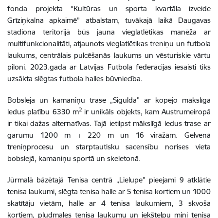
fonda projekta “Kultūras un sporta kvartāla izveide
Grīziņkalna apkaimē” atbalstam, tuvākajā laikā Daugavas
stadiona teritorijā būs jauna vieglatlētikas manēža ar
multifunkcionalitāti, atjaunots vieglatlētikas treniņu un futbola
laukums, centrālais pulcēšanās laukums un vēsturiskie vārtu
piloni. 2023.gadā ar Latvijas Futbola federācijas iesaisti tiks
uzsākta slēgtas futbola halles būvniecība.
Bobsleja un kamaniņu trase „Sigulda” ar kopējo mākslīgā
2
ledus platību 6330 m
ir unikāls objekts, kam Austrumeiropā
ir tikai dažas alternatīvas. Tajā ietilpst mākslīgā ledus trase ar
garumu 1200 m + 220 m un 16 virāžām. Gelvenā
treniņprocesu un starptautisku sacensību norises vieta
bobslejā, kamaniņu sportā un skeletonā.
Jūrmalā bāzētajā Tenisa centrā „Lielupe” pieejami 9 atklātie
tenisa laukumi, slēgta tenisa halle ar 5 tenisa kortiem un 1000
skatītāju vietām, halle ar 4 tenisa laukumiem, 3 skvoša
kortiem, pludmales tenisa laukumu un iekštelpu mini tenisa