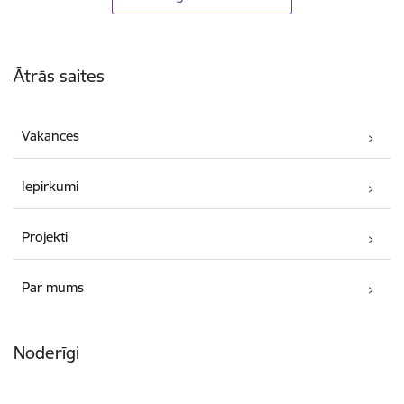
Kājene
Ātrās saites
Vakances
Iepirkumi
Projekti
Par mums
Noderīgi