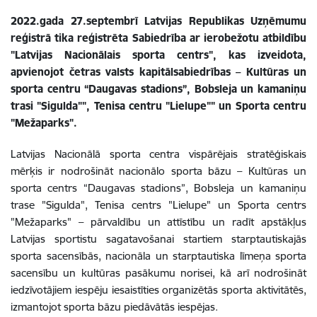
2022.gada 27.septembrī Latvijas Republikas Uzņēmumu
reģistrā tika reģistrēta Sabiedrība ar ierobežotu atbildību
"Latvijas Nacionālais sporta centrs", kas izveidota,
apvienojot četras valsts kapitālsabiedrības – Kultūras un
sporta centru “Daugavas stadions”, Bobsleja un kamaniņu
trasi "Sigulda"", Tenisa centru "Lielupe"" un Sporta centru
"Mežaparks".
Latvijas Nacionālā sporta centra vispārējais stratēģiskais
mērķis ir nodrošināt nacionālo sporta bāzu – Kultūras un
sporta centrs “Daugavas stadions”, Bobsleja un kamaniņu
trase "Sigulda", Tenisa centrs "Lielupe" un Sporta centrs
"Mežaparks" – pārvaldību un attīstību un radīt apstākļus
Latvijas sportistu sagatavošanai startiem starptautiskajās
sporta sacensībās, nacionāla un starptautiska līmeņa sporta
sacensību un kultūras pasākumu norisei, kā arī nodrošināt
iedzīvotājiem iespēju iesaistīties organizētās sporta aktivitātēs,
izmantojot sporta bāzu piedāvātās iespējas.