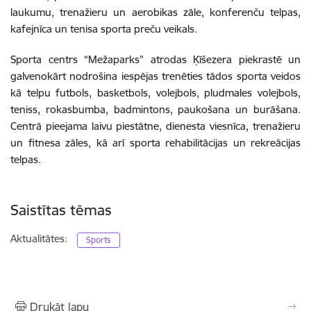
laukumu, trenažieru un aerobikas zāle, konferenču telpas,
kafejnīca un tenisa sporta preču veikals.
Sporta centrs “Mežaparks” atrodas Ķīšezera piekrastē un
galvenokārt nodrošina iespējas trenēties tādos sporta veidos
kā telpu futbols, basketbols, volejbols, pludmales volejbols,
teniss, rokasbumba, badmintons, paukošana un burāšana.
Centrā pieejama laivu piestātne, dienesta viesnīca, trenažieru
un fitnesa zāles, kā arī sporta rehabilitācijas un rekreācijas
telpas.
Saistītas tēmas
Aktualitātes:
Sports
Drukāt lapu