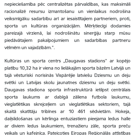
nepieciešamība pēc centralizētas pārvaldības, kas maksimāli
racionalizē resursu izmantošanu un vienlaikus nodrošina
veiksmīgāku sadarbību arī ar iesaistītajiem partneriem, proti,
sporta un kultūras organizācijām. Mērķtiecīgi dodamies
pareizajā virzienā, lai nodrošinātu sinerģiju starp mūsu
piedāvātajiem pakalpojumiem un sadarbības partneru
vēlmēm un vajadzībām.”.
Kultūras un sporta centrs „Daugavas stadions” ar kopējo
platību 10,32 ha ir viena no lielākajām sporta bāzēm Latvijā un
tajā vēsturiski norisinās Vispārējie latviešu Dziesmu un deju
svētki un Latvijas skolu jaunatnes dziesmu un deju svētki.
Daugavas stadiona sporta infrastruktūrā ietilpst centrālais
sporta laukums ar dabīgā zāliena futbola laukumu,
vieglatlētikas skrejceļiem un vieglatlētikas sektoriem, tajā
skaitā skatītāju tribīnes ar 10 461 sēdvietām. Hokeja,
daiļslidošanas un kērlinga entuziastiem pieejama ledus halle
ar diviem ledus laukumiem, trenažieru zāle, sporta preču
veikals un kafejnīca. Pateicoties Eiropas Reģionālās attīstības