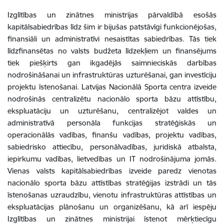
Izglītības un zinātnes ministrijas pārvaldībā esošās
kapitālsabiedrības līdz šim ir bijušas patstāvīgi funkcionējošas,
finansiāli un administratīvi nesaistītas sabiedrības. Tās tiek
līdzfinansētas no valsts budžeta līdzekļiem un finansējums
tiek piešķirts gan ikgadējās saimnieciskās darbības
nodrošināšanai un infrastruktūras uzturēšanai, gan investīciju
projektu īstenošanai. Latvijas Nacionālā Sporta centra izveide
nodrošinās centralizētu nacionālo sporta bāzu attīstību,
ekspluatāciju un uzturēšanu, centralizējot valdes un
administratīvā personāla funkcijas stratēģiskās un
operacionālās vadības, finanšu vadības, projektu vadības,
sabiedrisko attiecību, personālvadības, juridiskā atbalsta,
iepirkumu vadības, lietvedības un IT nodrošinājuma jomās.
Vienas valsts kapitālsabiedrības izveide paredz vienotas
nacionālo sporta bāzu attīstības stratēģijas izstrādi un tās
īstenošanas uzraudzību, vienotu infrastruktūras attīstības un
ekspluatācijas plānošanu un organizēšanu, kā arī iespēju
Izglītības un zinātnes ministrijai īstenot mērķtiecīgu