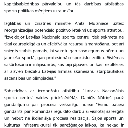
kapitālsabiedrības pārvaldību un tās darbības atbilstības
sporta politikas mērķiem uzraudzību.
Izglītības un zinātnes ministre Anita Muižniece uzteic
reorganizācijas potenciālo pozitīvo ietekmi uz sporta attīstību:
“Izveidojot Latvijas Nacionālo sporta centru, tiek sekmēta ne
tikai caurspīdīgāka un efektīvāka resursu izmantošana, bet arī
sniegts stabils pamats, lai vairotu gan sasniegumus bērnu un
jauniešu sportā, gan profesionālo sportistu izcilību. Sistēmas
sakārtošana ir mājasdarbs, kas bija jāpaveic un kas rezultēsies
ar aizvien biežāku Latvijas himnas skanēšanu starptautiskās
sacensībās un olimpiādēs.”
Sabiedrības ar ierobežotu atbildību "Latvijas Nacionālais
sporta centrs" valdes priekšsēdētājs Daniēls Nātriņš pauž
gandarījumu par procesa veiksmīgu norisi: “Esmu patiesi
gandarīts par komandas ieguldīto darbu šī visnotaļ sarežģītā
un nebūt ne ikdienišķā procesa realizācijā. Šajos sporta un
kultūras infrastruktūrai tik sarežģītajos laikos, kā nekad ir