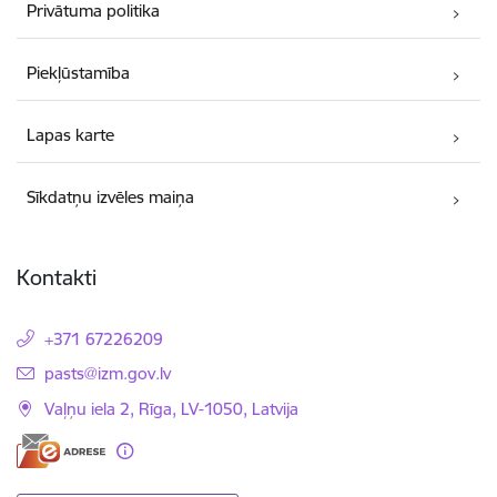
Privātuma politika
Piekļūstamība
Lapas karte
Sīkdatņu izvēles maiņa
Kontakti
+371 67226209
E-pasts:
pasts@izm.gov.lv
Vaļņu iela 2, Rīga, LV-1050, Latvija