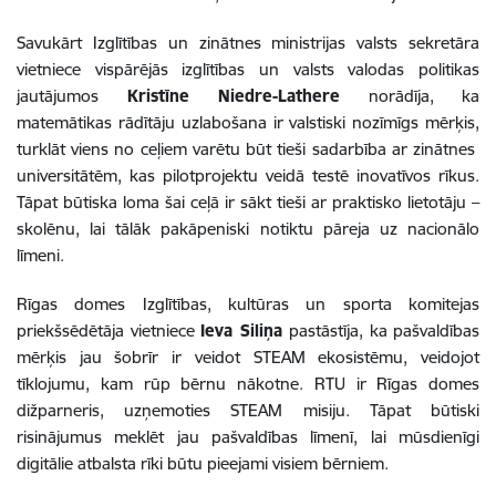
Savukārt Izglītības un zinātnes ministrijas valsts sekretāra
vietniece vispārējās izglītības un valsts valodas politikas
jautājumos
Kristīne Niedre-Lathere
norādīja, ka
matemātikas rādītāju uzlabošana ir valstiski nozīmīgs mērķis,
turklāt viens no ceļiem varētu būt tieši sadarbība ar zinātnes
universitātēm, kas pilotprojektu veidā testē inovatīvos rīkus.
Tāpat būtiska loma šai ceļā ir sākt tieši ar praktisko lietotāju –
skolēnu, lai tālāk pakāpeniski notiktu pāreja uz nacionālo
līmeni.
Rīgas domes Izglītības, kultūras un sporta komitejas
priekšsēdētāja vietniece
Ieva Siliņa
pastāstīja, ka pašvaldības
mērķis jau šobrīr ir veidot STEAM ekosistēmu, veidojot
tīklojumu, kam rūp bērnu nākotne. RTU ir Rīgas domes
dižparneris, uzņemoties STEAM misiju. Tāpat būtiski
risinājumus meklēt jau pašvaldības līmenī, lai mūsdienīgi
digitālie atbalsta rīki būtu pieejami visiem bērniem.