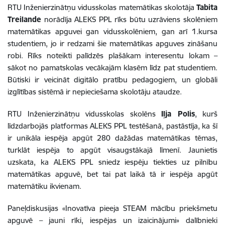
RTU Inženierzinātņu vidusskolas matemātikas skolotāja
Tabita
Treilande
norādīja ALEKS PPL rīks būtu uzrāviens skolēniem
matemātikas apguvei gan vidusskolēniem, gan arī 1.kursa
studentiem, jo ir redzami šie matemātikas apguves zināšanu
robi. Rīks noteikti palīdzēs plašākam interesentu lokam –
sākot no pamatskolas vecākajām klasēm līdz pat studentiem.
Būtiski ir veicināt digitālo pratību pedagogiem, un globāli
izglītības sistēmā ir nepieciešama skolotāju ataudze.
RTU Inženierzinātņu vidusskolas skolēns
Iļja Polis
, kurš
līdzdarbojās platformas ALEKS PPL testēšanā, pastāstīja, ka šī
ir unikāla iespēja apgūt 280 dažādas matemātikas tēmas,
turklāt iespēja to apgūt visaugstākajā līmenī. Jaunietis
uzskata, ka ALEKS PPL sniedz iespēju tiekties uz pilnību
matemātikas apguvē, bet tai pat laikā tā ir iespēja apgūt
matemātiku ikvienam.
Paneļdiskusijas «Inovatīva pieeja STEAM mācību priekšmetu
apguvē – jauni rīki, iespējas un izaicinājumi» dalībnieki