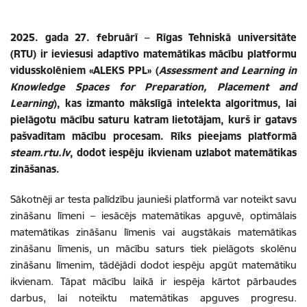
2025. gada 27. februārī – Rīgas Tehniskā universitāte
(RTU) ir ieviesusi adaptīvo matemātikas mācību platformu
vidusskolēniem «ALEKS PPL» (
Assessment and Learning in
Knowledge Spaces for Preparation, Placement and
Learning
), kas izmanto mākslīgā intelekta algoritmus, lai
pielāgotu mācību saturu katram lietotājam, kurš ir gatavs
pašvadītam mācību procesam. Rīks pieejams platformā
steam.rtu.lv
, dodot iespēju ikvienam uzlabot matemātikas
zināšanas.
Sākotnēji ar testa palīdzību jaunieši platformā var noteikt savu
zināšanu līmeni – iesācējs matemātikas apguvē, optimālais
matemātikas zināšanu līmenis vai augstākais matemātikas
zināšanu līmenis, un mācību saturs tiek pielāgots skolēnu
zināšanu līmenim, tādējādi dodot iespēju apgūt matemātiku
ikvienam. Tāpat mācību laikā ir iespēja kārtot pārbaudes
darbus, lai noteiktu matemātikas apguves progresu.