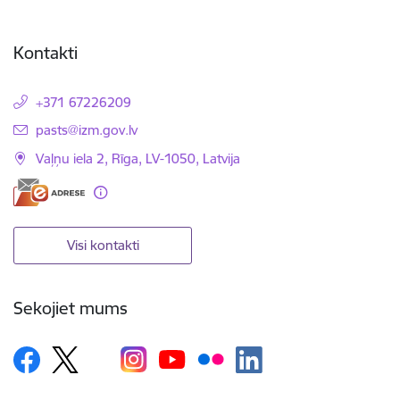
Kontakti
+371 67226209
E-pasts:
pasts@izm.gov.lv
Vaļņu iela 2, Rīga, LV-1050, Latvija
Visi kontakti
Sekojiet mums