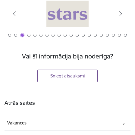
Vai šī informācija bija noderīga?
Sniegt atsauksmi
Kājene
Ātrās saites
Vakances