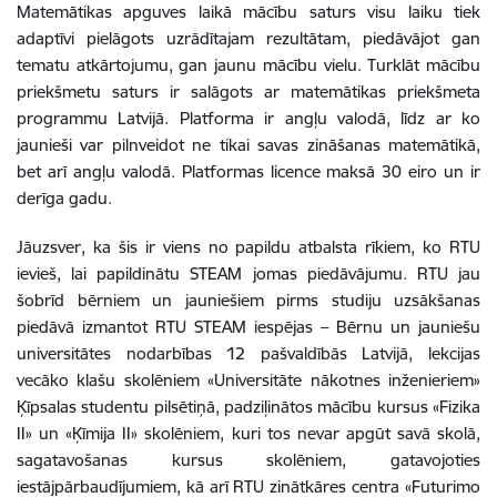
Matemātikas apguves laikā mācību saturs visu laiku tiek
adaptīvi pielāgots uzrādītajam rezultātam, piedāvājot gan
tematu atkārtojumu, gan jaunu mācību vielu. Turklāt mācību
priekšmetu saturs ir salāgots ar matemātikas priekšmeta
programmu Latvijā. Platforma ir angļu valodā, līdz ar ko
jaunieši var pilnveidot ne tikai savas zināšanas matemātikā,
bet arī angļu valodā. Platformas licence maksā 30 eiro un ir
derīga gadu.
Jāuzsver, ka šis ir viens no papildu atbalsta rīkiem, ko RTU
ievieš, lai papildinātu STEAM jomas piedāvājumu.
RTU jau
šobrīd bērniem un jauniešiem pirms studiju uzsākšanas
piedāvā izmantot RTU STEAM iespējas – Bērnu un jauniešu
universitātes nodarbības 12 pašvaldībās Latvijā, lekcijas
vecāko klašu skolēniem «Universitāte nākotnes inženieriem»
Ķīpsalas studentu pilsētiņā, padziļinātos mācību kursus «Fizika
II» un «Ķīmija II» skolēniem, kuri tos nevar apgūt savā skolā,
sagatavošanas kursus skolēniem, gatavojoties
iestājpārbaudījumiem, kā arī RTU zinātkāres centra «Futurimo