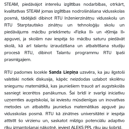
STEAM, piedāvājot interešu izglītības nodarbības, otrkārt,
kvalitatīvas STEAM jomas izglītības nodrošināšana vidusskolas
posmā, tādējādi dibinot
RTU Inženierzinātņu vidusskolu un
RTU Starptautisko zinātņu un tehnoloģiju skolu un
piedāvājums mācību priekšmetu
«Fizika II» un «Ķīmija II»
apguvei, ja skolām nav iespēja šo mācību saturu piedāvāt
skolā, kā arī talantu izraudzīšana un atbalstīšana studiju
procesā RTU, dibinot Talantu programmu RTU īpaši
prasmīgajiem.
RTU padomes locekle
Sanda Liepiņa
uzsvēra, ka jau ilgstoši
valstiski notiek diskusija, kāpēc neizdodas uzlabot skolēnu
sniegumu matemātikā, kas jauniešiem traucē arī augstskolās
sasniegt iecerētos panākumus. Šai brīdī ir svarīgi iniciatīvu
uzņemties augstskolai, lai ieviestu mūsdienīgas un inovatīvas
metodes un atbalstītu jauniešus matemātikas apguvē jau
vidusskolas posmā. RTU kā zinātnes universitātei ir iespēja
attīstīt šo virzienu un, saskatot milzīgo potenciālu adaptīvo
rīku izmantošanai nākotnē, ieviest ALEKS PPL rīku jau šobrīd.