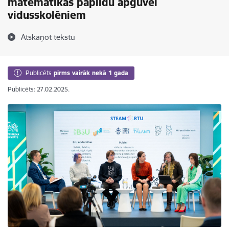
matemātikas papildu apguvei
vidusskolēniem
Atskaņot tekstu
Publicēts
pirms vairāk nekā 1 gada
Publicēts: 27.02.2025.