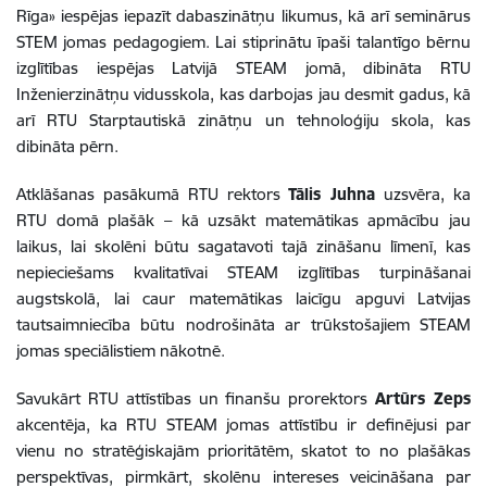
Rīga» iespējas iepazīt dabaszinātņu likumus, kā arī seminārus
STEM jomas pedagogiem. Lai stiprinātu īpaši talantīgo bērnu
izglītības iespējas Latvijā STEAM jomā, dibināta RTU
Inženierzinātņu vidusskola, kas darbojas jau desmit gadus, kā
arī RTU Starptautiskā zinātņu un tehnoloģiju skola, kas
dibināta pērn.
Atklāšanas pasākumā RTU rektors
Tālis Juhna
uzsvēra, ka
RTU domā plašāk – kā uzsākt matemātikas apmācību jau
laikus, lai skolēni būtu sagatavoti tajā zināšanu līmenī, kas
nepieciešams kvalitatīvai STEAM izglītības turpināšanai
augstskolā, lai caur matemātikas laicīgu apguvi Latvijas
tautsaimniecība būtu nodrošināta ar trūkstošajiem STEAM
jomas speciālistiem nākotnē.
Savukārt RTU attīstības un finanšu prorektors
Artūrs Zeps
akcentēja, ka RTU STEAM jomas attīstību ir definējusi par
vienu no stratēģiskajām prioritātēm, skatot to no plašākas
perspektīvas, pirmkārt, skolēnu intereses veicināšana par