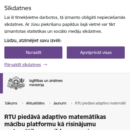
Pāriet uz lapas saturu
Sīkdatnes
Spied
lai meklētu
Enter
Lai šī tīmekļvietne darbotos, tā izmanto obligāti nepieciešamās
sīkdatnes. Ar Jūsu piekrišanu papildus šajā vietnē var tikt
izmantotas statistikas un sociālo mediju sīkdatnes.
Lūdzu, atzīmējiet savu izvēli:
Noraidīt
Apstiprināt visas
Pārvaldīt sīkdatnes
Sākums
Aktualitātes
Jaunumi
RTU piedāvā adaptīvo matemātikas
RTU piedāvā adaptīvo matemātikas
mācību platformu kā risinājumu