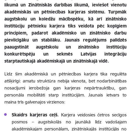
likumā un Zinātniskās darbības likumā, ieviešot vienotu
akadēmiskās un pētniecības karjeras sistēmu. Turpmāk
augstskolu un koledžu mācībspēku, kā arī zinātnisko
institūciju pētnieku karjera tiks veidota pēc kopīgiem
principiem, padarot akadēmisko un zinātnisko darbu
pievilcīgāku un stabilāku. Jaunais regulējums palīdzēs
paaugstināt augstskolu un zinātnisko institūciju
konkurētspēju un sekmēs Latvijas integrāciju
starptautiskajā akadēmiskajā un zinātniskajā vidē.
Līdz šim akadēmiskā un pētniecības karjera tika regulēta
atšķirīgi: amatu struktūra nebija vienota, bet nodarbinātības
nosacījumi ierobežoja gan karjeras nepārtrauktību, gan
personāla mobilitāti starp institūcijām. Jaunais ietvars to
maina trīs galvenajos virzienos:
Skaidrs karjeras ceļš.
Karjera veidosies četros secīgos
posmos – augstskolās no jaunākā līdz vadošajam
akadēmiskajam personālam, zinātniskajās institūcijās no