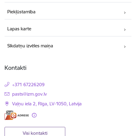
Piekļūstamība
Lapas karte
Sīkdatņu izvēles maiņa
Kontakti
+371 67226209
E-pasts:
pasts@izm.gov.lv
Vaļņu iela 2, Rīga, LV-1050, Latvija
Visi kontakti