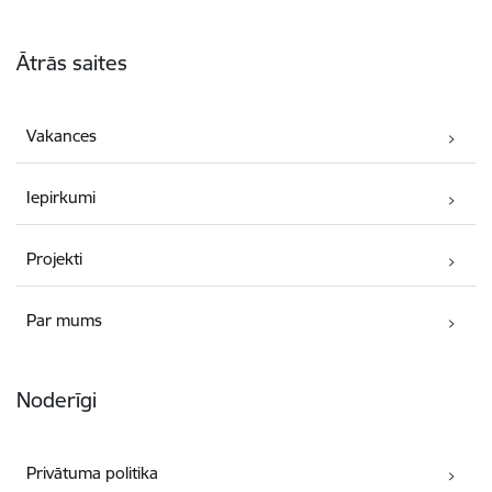
Kājene
Ātrās saites
Vakances
Iepirkumi
Projekti
Par mums
Noderīgi
Privātuma politika