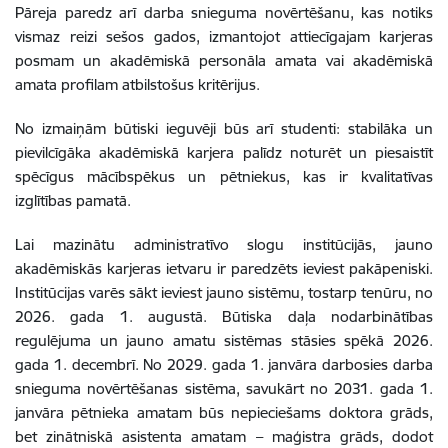
Pāreja paredz arī darba snieguma novērtēšanu, kas notiks
vismaz reizi sešos gados, izmantojot attiecīgajam karjeras
posmam un akadēmiskā personāla amata vai akadēmiskā
amata profilam atbilstošus kritērijus.
No izmaiņām būtiski ieguvēji būs arī studenti: stabilāka un
pievilcīgāka akadēmiskā karjera palīdz noturēt un piesaistīt
spēcīgus mācībspēkus un pētniekus, kas ir kvalitatīvas
izglītības pamatā.
Lai mazinātu administratīvo slogu institūcijās, jauno
akadēmiskās karjeras ietvaru ir paredzēts ieviest pakāpeniski.
Institūcijas varēs sākt ieviest jauno sistēmu, tostarp tenūru, no
2026. gada 1. augustā. Būtiska daļa nodarbinātības
regulējuma un jauno amatu sistēmas stāsies spēkā 2026.
gada 1. decembrī. No 2029. gada 1. janvāra darbosies darba
snieguma novērtēšanas sistēma, savukārt no 2031. gada 1.
janvāra pētnieka amatam būs nepieciešams doktora grāds,
bet zinātniskā asistenta amatam – maģistra grāds, dodot