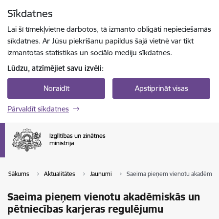
Pāriet uz lapas saturu
Sīkdatnes
Spied
lai meklētu
Enter
Lai šī tīmekļvietne darbotos, tā izmanto obligāti nepieciešamās
sīkdatnes. Ar Jūsu piekrišanu papildus šajā vietnē var tikt
izmantotas statistikas un sociālo mediju sīkdatnes.
Lūdzu, atzīmējiet savu izvēli:
Noraidīt
Apstiprināt visas
Pārvaldīt sīkdatnes
Sākums
Aktualitātes
Jaunumi
Saeima pieņem vienotu akadēmiskā
Saeima pieņem vienotu akadēmiskās un
pētniecības karjeras regulējumu