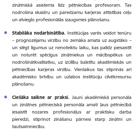
zinātniskā asistenta līdz pētniecības profesoram. Tas
nodrošina skaidru un paredzamu karjeras attīstības ceļu
un atvieglo profesionālās izaugsmes plānošanu.
Stabilāka nodarbinātība.
Institūcijas varēs veidot tenūru
–
prognozējamu virzību no zemāka amata uz augstāko –
un slēgt līgumus uz nenoteiktu laiku, kas palīdz piesaistīt
un noturēt spēcīgus zinātniekus un mācībspēkus un
nodrošinātkvalitatīvu, uz izcilību balstītu akadēmiskās un
pētniecības karjeras virzību. Vienlaikus tas
stiprinās arī
akadēmisko brīvību un uzlabos institūciju cilvēkresursu
plānošanu.
Ciešāka saikne ar praksi.
Jauni akadēmiskā personāla
un zinātnes pētnieciskā personāla amati ļaus pētniecībā
iesaistīt nozares profesionāļus ar praktisku darba
pieredzi, stiprinot zināšanu pārnesi starp zinātni un
tautsaimniecību.