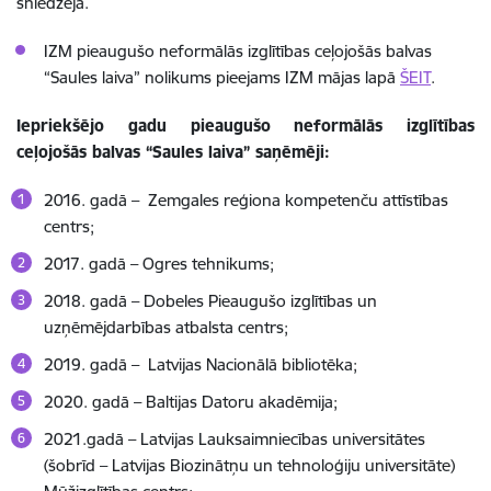
sniedzēja.
IZM pieaugušo neformālās izglītības ceļojošās balvas
“Saules laiva” nolikums pieejams IZM mājas lapā
ŠEIT
.
Iepriekšējo gadu
pieaugušo neformālās izglītības
ceļojošās balvas “Saules laiva” saņēmēji:
2016. gadā – Zemgales reģiona kompetenču attīstības
centrs;
2017. gadā – Ogres tehnikums;
2018. gadā – Dobeles Pieaugušo izglītības un
uzņēmējdarbības atbalsta centrs;
2019. gadā – Latvijas Nacionālā bibliotēka;
2020. gadā – Baltijas Datoru akadēmija;
2021.gadā – Latvijas Lauksaimniecības universitātes
(šobrīd – Latvijas Biozinātņu un tehnoloģiju universitāte)