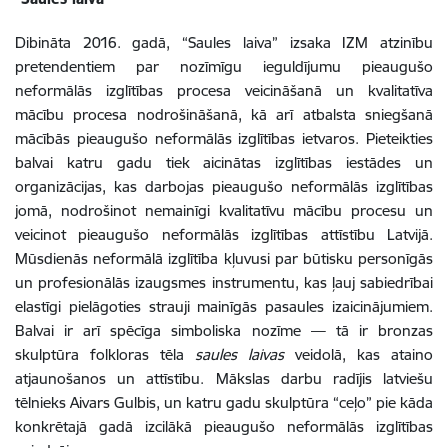
Dibināta 2016. gadā,
“Saules laiva” izsaka IZM atzinību
pretendentiem par nozīmīgu ieguldījumu pieaugušo
neformālās izglītības procesa veicināšanā un kvalitatīva
mācību procesa nodrošināšanā, kā arī atbalsta sniegšanā
mācībās pieaugušo neformālās izglītības ietvaros. Pieteikties
balvai
katru gadu
tiek aicinātas izglītības iestādes un
organizācijas, kas darbojas pieaugušo neformālās izglītības
jomā, nodrošinot nemainīgi kvalitatīvu mācību procesu un
veicinot pieaugušo neformālās izglītības attīstību Latvijā.
Mūsdienās neformālā izglītība kļuvusi par būtisku personīgās
un profesionālās izaugsmes instrumentu, kas ļauj sabiedrībai
elastīgi pielāgoties strauji mainīgās pasaules izaicinājumiem.
Balvai ir arī spēcīga simboliska nozīme — tā ir bronzas
skulptūra folkloras tēla
saules laivas
veidolā, kas ataino
atjaunošanos un attīstību.
Mākslas darbu radījis latviešu
tēlnieks Aivars Gulbis, un katru gadu skulptūra “ceļo” pie kāda
konkrētajā gadā izcilākā pieaugušo neformālās izglītības