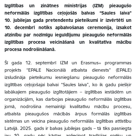
Izglītības un zinātnes ministrijas (IZM) pieaugušo
neformālās izglītības ceļojošās balvas “Saules laiva”
10. jubilejas gada pretendentu pieteikumi ir izvērtēti un
10. decembrī notiks apbalvošanas ceremonija, izsakot
atzinību par nozīmīgu ieguldījumu pieaugušo neformālās
izglītības procesa veicināšanā un kvalitatīva mācību
procesa nodrošināšanā.
Šī gada 12. septembrī IZM un Erasmus+ programmas
projekts “EPALE Nacionālā atbalsta dienests” (EPALE)
izsludināja pieteikumu iesniegšanu pieaugušo neformālās
izglītības ceļojošajai balvai “Saules laiva”, ko ik gadu piešķir
labākajiem pieaugušo izglītotājiem – izglītības iestādēm un
organizācijām, kas darbojas pieaugušo neformālās izglītības
jomā, nodrošina nemainīgi kvalitatīvu mācību procesu,
atbalsta pieaugušos mācībās ārpus formālās izglītības
sistēmas un veicina pieaugušo neformālās izglītības attīstību
Latvijā. 2025. gads ir balvas jubilejas gads – tā tiks pasniegta
jau 10. gadu pēc kārtas, apliecinot tradīcijas spēku un