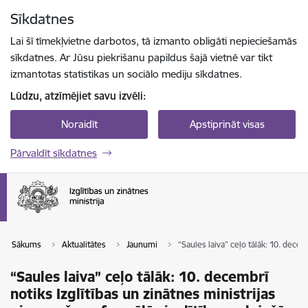
Pāriet uz lapas saturu
Sīkdatnes
Spied
lai meklētu
Enter
Lai šī tīmekļvietne darbotos, tā izmanto obligāti nepieciešamās
sīkdatnes. Ar Jūsu piekrišanu papildus šajā vietnē var tikt
izmantotas statistikas un sociālo mediju sīkdatnes.
Lūdzu, atzīmējiet savu izvēli:
Noraidīt
Apstiprināt visas
Pārvaldīt sīkdatnes
Sākums
Aktualitātes
Jaunumi
“Saules laiva” ceļo tālāk: 10. dece
“Saules laiva” ceļo tālāk: 10. decembrī
notiks Izglītības un zinātnes ministrijas