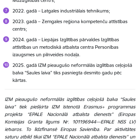
Mūžizglītības centrs;
2022. gadā – Latgales industriālais tehnikums;
2023. gadā –
Zemgales reģiona kompetenču attīstības
centrs;
2024. gadā – Liepājas
Izglītības pārvaldes Izglītības
attīstības un metodiskā atbalsta centra Personības
izaugsmes un pilnveides nodaļa.
2025. gadā IZM pieaugušo neformālās izglītības ceļojošā
balva “Saules laiva” tiks pasniegta desmito gadu pēc
kārtas.
IZM pieaugušo neformālās izglītības ceļojošā balva “Saules
laiva” tiek piešķirta IZM īstenotā Erasmus+ programmas
projekta “EPALE Nacionālā atbalsta dienests” (Eiropas
Komisijas Granta līgums Nr. 101196944—EPALE NSS LV)
ietvaros. To līdzfinansē Eiropas Savienība. Par aktivitātes
saturu atbild tikai IZM “EPALE Nacionālā atbalsta dienests” un