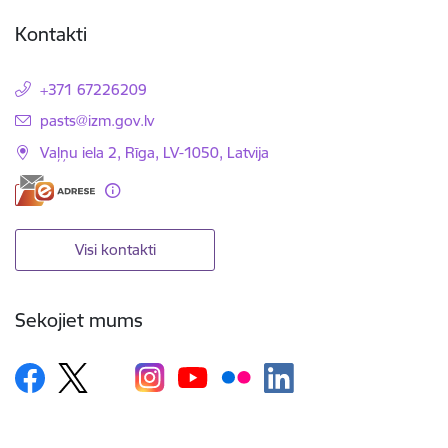
Kontakti
+371 67226209
E-pasts:
pasts@izm.gov.lv
Vaļņu iela 2, Rīga, LV-1050, Latvija
Visi kontakti
Sekojiet mums