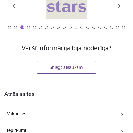
Vai šī informācija bija noderīga?
Sniegt atsauksmi
Kājene
Ātrās saites
Vakances
Iepirkumi