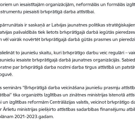
oriem un iesaistītajām organizācijām, neformālās un formālās izglītī
nstrumentu piesaisti brīvprātīgā darba attīstībai.
pārrunātais ir saskaņā ar Latvijas jaunatnes politikas stratēģiskaj
Latvijas pašvaldībās tiek lietots brīvprātīgajā darbā iegūtās piered
m vēl vairāk novērtēt brīvprātīgajā darbā gūtās prasmes un pieredzi
lielināt to jauniešu skaitu, kuri brīvprātīgo darbu veic regulāri – vai
auniešu iesaiste brīvprātīgajā darbā jaunatnes organizācijās. Sabied
zpratne par brīvprātīgā darba nozīmi darba tirgus attīstībā un patst
pguvē.
es seminārs “Brīvprātīgā darba veicināšana jauniešu prasmju attīstī
ībai” tika organizēts Izglītības un zinātnes ministrijas īstenotā att
 un izglītības reformām Centrālāzijas valstīs, veicinot brīvprātīgo d
r Ārlietu ministrijas piešķirto attīstības sadarbības finansējumu atbil
s plānam 2021-2023.gadam.