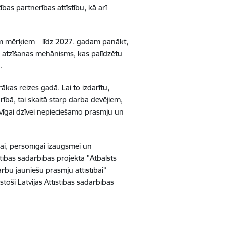
bas partnerības attīstību, kā arī
iem mērķiem – līdz 2027. gadam panākt,
zes atzīšanas mehānisms, kas palīdzētu
.
rākas reizes gadā. Lai to izdarītu,
rībā, tai skaitā starp darba devējiem,
āvīgai dzīvei nepieciešamo prasmju un
bai, personīgai izaugsmei un
īstības sadarbības projekta "Atbalsts
arbu jauniešu prasmju attīstībai”
stoši Latvijas Attīstības sadarbības