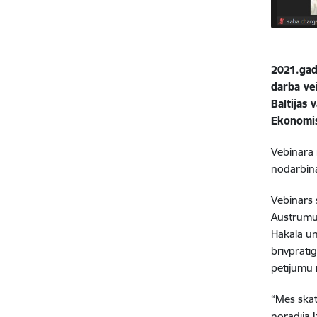
2021.gada
darba vei
Baltijas 
Ekonomisk
Vebināra 
nodarbinā
Vebinārs s
Austrumu 
Hakala un
brīvprātī
pētījumu 
“Mēs skat
norādīja I