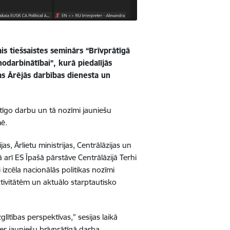
ais tiešsaistes seminārs “Brīvprātīgā
odarbinātībai”, kurā piedalījās
pas Ārējās darbības dienesta un
ātīgo darbu un tā nozīmi jauniešu
mē.
jas, Ārlietu ministrijas, Centrālāzijas un
 arī ES Īpašā pārstāve Centrālāzijā Terhi
izcēla nacionālās politikas nozīmi
ktivitātēm un aktuālo starptautisko
tības perspektīvas,” sesijas laikā
sver jauniešu brīvprātīgā darba