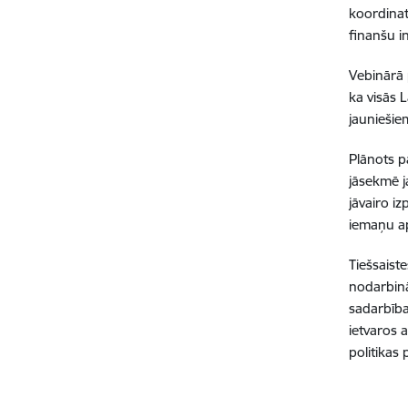
koordinat
finanšu i
Vebinārā 
ka visās 
jauniešie
Plānots pa
jāsekmē j
jāvairo i
iemaņu a
Tiešsaist
nodarbināt
sadarbībai
ietvaros a
politika