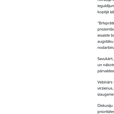
ieguldīju
kopējā la
“Brīvprāt
prezentāc
iesaiste 
augstāku 
nodarbinā
Savukārt, 
un nākotne
pārvaldes
Vebinārs 
virzienus
izaugsme
Diskusiju
prioritāt