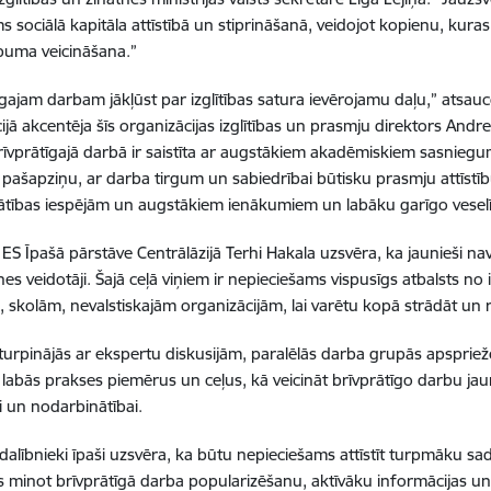
ms sociālā kapitāla attīstībā un stiprināšanā, veidojot kopienu, kur
buma veicināšana.”
īgajam darbam jākļūst par izglītības satura ievērojamu daļu,” atsa
ijā akcentēja šīs organizācijas izglītības un prasmju direktors Andre
brīvprātīgajā darbā ir saistīta ar augstākiem akadēmiskiem sasniegu
pašapziņu, ar darba tirgum un sabiedrībai būtisku prasmju attīstību
tības iespējām un augstākiem ienākumiem un labāku garīgo vesel
ES Īpašā pārstāve Centrālāzijā Terhi Hakala uzsvēra, ka jaunieši nav t
s veidotāji. Šajā ceļā viņiem ir nepieciešams vispusīgs atbalsts no i
, skolām, nevalstiskajām organizācijām, lai varētu kopā strādāt un r
turpinājās ar ekspertu diskusijām, paralēlās darba grupās apspri
, labās prakses piemērus un ceļus, kā veicināt brīvprātīgo darbu jau
i un nodarbinātībai.
 dalībnieki īpaši uzsvēra, ka būtu nepieciešams attīstīt turpmāku s
es minot brīvprātīgā darba popularizēšanu, aktīvāku informācijas u