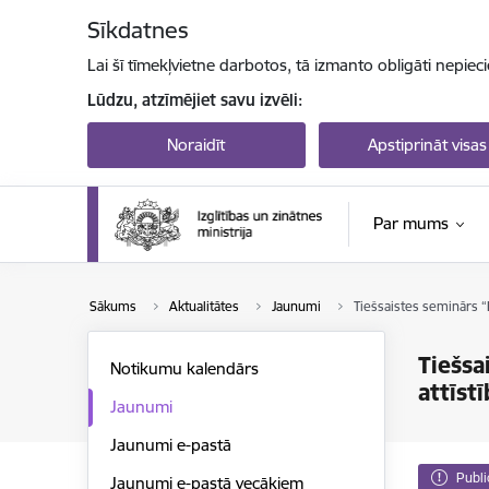
Pāriet uz lapas saturu
Sīkdatnes
Lai šī tīmekļvietne darbotos, tā izmanto obligāti nepiec
Lūdzu, atzīmējiet savu izvēli:
Noraidīt
Apstiprināt visas
Par mums
Sākums
Aktualitātes
Jaunumi
Tiešsaistes seminārs “
Tiešsa
Notikumu kalendārs
attīst
Jaunumi
Jaunumi e-pastā
Publi
Jaunumi e-pastā vecākiem