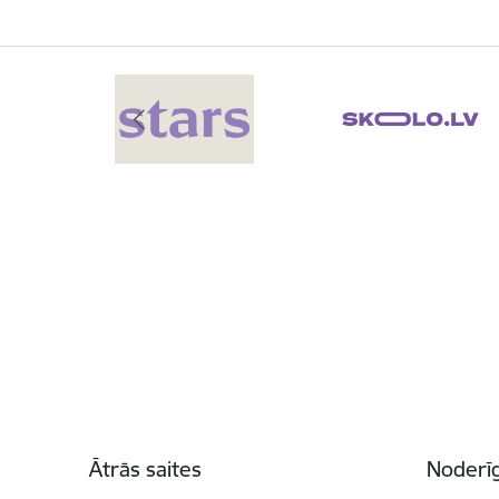
Kājene
Ātrās saites
Noderīg