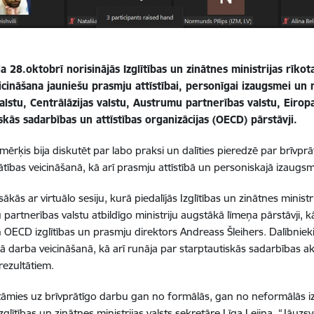
 28.oktobrī norisinājās Izglītības un zinātnes ministrijas rīkot
cināšana jauniešu prasmju attīstībai, personīgai izaugsmei un n
valstu, Centrālāzijas valstu, Austrumu partnerības valstu, Eiro
ās sadarbības un attīstības organizācijas (OECD) pārstāvji.
mērķis bija diskutēt par labo praksi un dalīties pieredzē par brīvpr
tības veicināšanā, kā arī prasmju attīstībā un personiskajā izaugs
ākās ar virtuālo sesiju, kurā piedalījās Izglītības un zinātnes ministri
partnerības valstu atbildīgo ministriju augstākā līmeņa pārstāvji, kā
 OECD izglītības un prasmju direktors Andreass Šleihers. Dalībnieki 
gā darba veicināšanā, kā arī runāja par starptautiskās sadarbības a
rezultātiem.
āmies uz brīvprātīgo darbu gan no formālās, gan no neformālās izglī
zglītības un zinātnes ministrijas valsts sekretāre Līga Lejiņa. “Jāuz