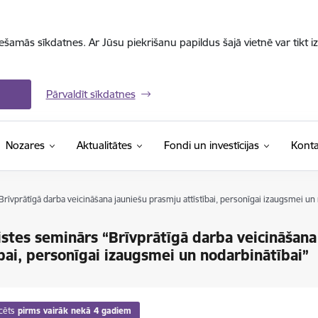
iešamās sīkdatnes. Ar Jūsu piekrišanu papildus šajā vietnē var tikt i
Pārvaldīt sīkdatnes
Nozares
Aktualitātes
Fondi un investīcijas
Konta
Brīvprātīgā darba veicināšana jauniešu prasmju attīstībai, personīgai izaugsmei un 
istes seminārs “Brīvprātīgā darba veicināšan
ībai, personīgai izaugsmei un nodarbinātībai”
cēts
pirms vairāk nekā 4 gadiem