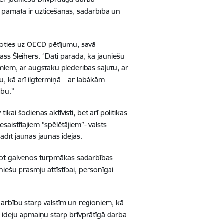
as pamatā ir uzticēšanās, sadarbība un
ucoties uz OECD pētījumu, savā
ass Šleihers. “Dati parāda, ka jauniešu
miem, ar augstāku piederības sajūtu, ar
, kā arī ilgtermiņā – ar labākām
ību.”
ikai šodienas aktīvisti, bet arī politikas
esaistītajiem “spēlētājiem”- valsts
adīt jaunas jaunas idejas.
ežot galvenos turpmākas sadarbības
niešu prasmju attīstībai, personīgai
adarbību starp valstīm un reģioniem, kā
n ideju apmaiņu starp brīvprātīgā darba