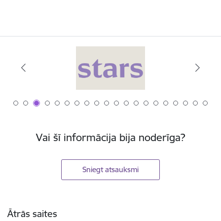
Vai šī informācija bija noderīga?
Sniegt atsauksmi
Kājene
Ātrās saites