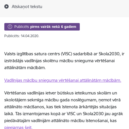
Atskaņot tekstu
Publicēts
pirms vairāk nekā 6 gadiem
Publicēts: 14.04.2020.
Valsts izglītības satura centrs (VISC) sadarbībā ar Skola2030, ir
izstrādājis vadlīnijas skolēnu mācību snieguma vērtēšanai
attālinātām mācībām.
Vadlīnijas mācību snieguma vērtēšanai attālinātām mācībām.
Vērtēšanas vadlīnijas ietver būtiskus ieteikumus skolām un
skolotājiem sekmīga mācību gada noslēgumam, ņemot vērā
attālināto mācīšanos, kas tiek īstenota ārkārtējās situācijas
laikā. Tās izmantojamas kopā ar VISC un Skola2030 jau agrāk
piedāvātajām vadlīnijām attālināto mācību īstenošanai, kas
pieejamas šeit.