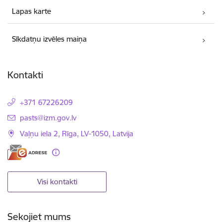
Lapas karte
Sīkdatņu izvēles maiņa
Kontakti
+371 67226209
E-pasts:
pasts@izm.gov.lv
Vaļņu iela 2, Rīga, LV-1050, Latvija
Visi kontakti
Sekojiet mums