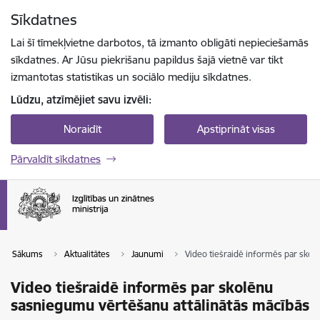
Pāriet uz lapas saturu
Sīkdatnes
Spied
lai meklētu
Enter
Lai šī tīmekļvietne darbotos, tā izmanto obligāti nepieciešamās
sīkdatnes. Ar Jūsu piekrišanu papildus šajā vietnē var tikt
izmantotas statistikas un sociālo mediju sīkdatnes.
Lūdzu, atzīmējiet savu izvēli:
Noraidīt
Apstiprināt visas
Pārvaldīt sīkdatnes
Sākums
Aktualitātes
Jaunumi
Video tiešraidē informēs par skol
Video tiešraidē informēs par skolēnu
sasniegumu vērtēšanu attālinātās mācībās