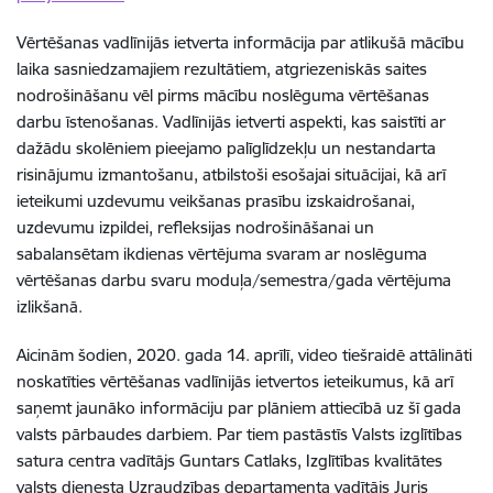
Vērtēšanas vadlīnijās ietverta informācija par atlikušā mācību
laika sasniedzamajiem rezultātiem, atgriezeniskās saites
nodrošināšanu vēl pirms mācību noslēguma vērtēšanas
darbu īstenošanas. Vadlīnijās ietverti aspekti, kas saistīti ar
dažādu skolēniem pieejamo palīglīdzekļu un nestandarta
risinājumu izmantošanu, atbilstoši esošajai situācijai, kā arī
ieteikumi uzdevumu veikšanas prasību izskaidrošanai,
uzdevumu izpildei, refleksijas nodrošināšanai un
sabalansētam ikdienas vērtējuma svaram ar noslēguma
vērtēšanas darbu svaru moduļa/semestra/gada vērtējuma
izlikšanā.
Aicinām šodien, 2020. gada 14. aprīlī, video tiešraidē attālināti
noskatīties vērtēšanas vadlīnijās ietvertos ieteikumus, kā arī
saņemt jaunāko informāciju par plāniem attiecībā uz šī gada
valsts pārbaudes darbiem. Par tiem pastāstīs Valsts izglītības
satura centra vadītājs Guntars Catlaks, Izglītības kvalitātes
valsts dienesta Uzraudzības departamenta vadītājs Juris