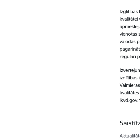
Izglītības
kvalitātei
apmeklēj
vienotas s
valodas p
pagarināt
regulāri 
Izvērtēju
izglītība
Valmieras
kvalitātes
ikvd.gov.
Saistī
Aktualitāt