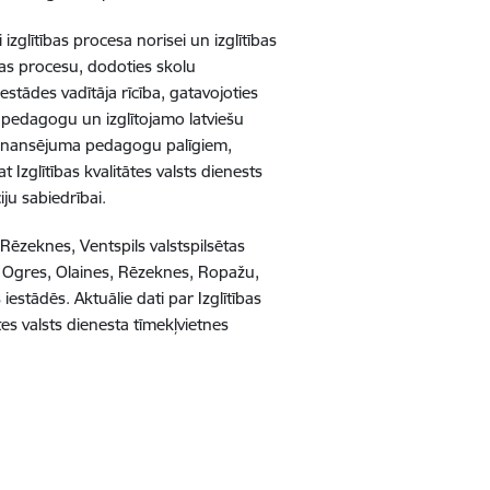
i izglītības procesa norisei un izglītības
ijas procesu, dodoties skolu
 iestādes vadītāja rīcība, gatavojoties
jot pedagogu un izglītojamo latviešu
ā finansējuma pedagogu palīgiem,
t Izglītības kvalitātes valsts dienests
ju sabiedrībai.
 Rēzeknes, Ventspils valstspilsētas
s, Ogres, Olaines, Rēzeknes, Ropažu,
estādēs. Aktuālie dati par Izglītības
ātes valsts dienesta tīmekļvietnes