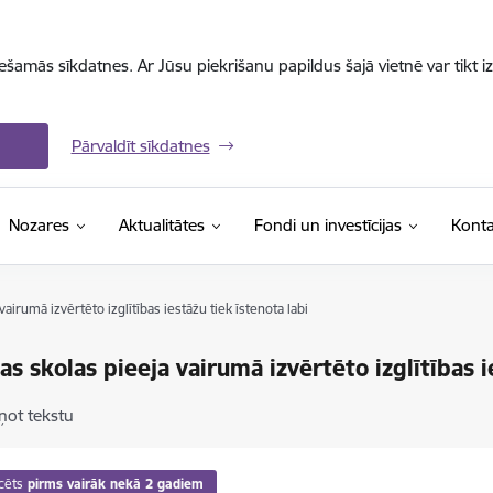
iešamās sīkdatnes. Ar Jūsu piekrišanu papildus šajā vietnē var tikt i
Pārvaldīt sīkdatnes
Nozares
Aktualitātes
Fondi un investīcijas
Konta
airumā izvērtēto izglītības iestāžu tiek īstenota labi
as skolas pieeja vairumā izvērtēto izglītības i
ņot tekstu
cēts
pirms vairāk nekā 2 gadiem