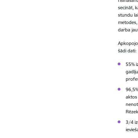
risināšan
secināt, 
stundu la
metodes, 
darba jau
Apkopojot
šādi dati:
55% i
gadīj
profe
96,5%
aktos 
nenoti
Rēzek
3/4 i
ievie