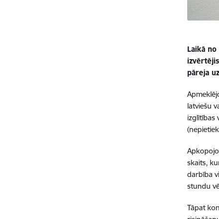
Laikā no 
izvērtēji
pāreja uz
Apmeklējot
latviešu v
izglītības
(nepietieka
Apkopojot
skaits, ku
darbība vi
stundu v
Tāpat kons