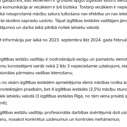
u gadījumos, kad skolēniem ir grūtības apgūt izglītības saturu sliktu
ka komunikācija ar vecākiem ir ļoti būtiska. Tostarp vecākiem ir nep
ikā nesaprotamā mācību satura tulkošana nav efektīva un nav iete
lai skolēns saprastu uzdoto. Tāpat izglītības iestādes vadītājam j
tājumos un darba laikā pilnībā notiek latviešu valodā.
 informāciju par laikā no 2023. septembra līdz 2024. gada februār
zglītības iestāžu vadītāju ir nodrošinājuši secīgu un pamatotu vieno
umu konstatējami vairāk nekā 2 līdz 3 nepieciešamie uzlabojumi, sta
sionālas pārmaiņu vadības īstenošanu;
 no visām izglītības iestādēm apmeklējuma dienā mācības notika lat
noteiktajām prasībām, bet 4 izglītības iestādēs (3,5%) mācību stund
ek latviešu valodā (3 izglītības iestādes Rīgā, no tām viena privātā iz
nē);
zglītības iestāžu vadītāju profesionālās darbības izvērtējumā doti 
šanu, nosakot konkrētus uzdevumus un kontroles mehānismus;