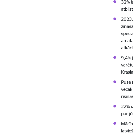
32% i
atbils
2023.
zināša
speci
amata
atkār
9,4% 
varētu
Krāsl
Pusē 
vecāki
risinā
22% i
par jē
Mācību
latvie