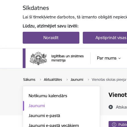
Pāriet uz lapas saturu
Sīkdatnes
Lai šī tīmekļvietne darbotos, tā izmanto obligāti nepiec
Lūdzu, atzīmējiet savu izvēli:
Noraidīt
Apstiprināt visas
Par mums
Sākums
Aktualitātes
Jaunumi
Vienotas skolas pieeja v
Vienot
Notikumu kalendārs
Jaunumi
Atska
Jaunumi e-pastā
Publi
Jaunumi e-pastā vecākiem