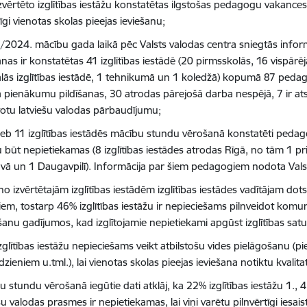
zvērtēto izglītības iestāžu konstatētas ilgstošas pedagogu vakanc
tīgi vienotas skolas pieejas ieviešanu;
/2024. mācību gada laikā pēc Valsts valodas centra sniegtās inform
nas ir konstatētas 41 izglītības iestādē (20 pirmsskolās, 16 vispārējā
ālās izglītības iestādē, 1 tehnikumā un 1 koledžā) kopumā 87 pedag
 pienākumu pildīšanas, 30 atrodas pārejošā darba nespējā, 7 ir atst
totu latviešu valodas pārbaudījumu;
jeb 11 izglītības iestādēs mācību stundu vērošanā konstatēti pedag
 būt nepietiekamas (8 izglītības iestādes atrodas Rīgā, no tām 1 priv
avā un 1 Daugavpilī). Informācija par šiem pedagogiem nodota Vals
no izvērtētajām izglītības iestādēm izglītības iestādes vadītājam do
em, tostarp 46% izglītības iestāžu ir nepieciešams pilnveidot komun
šanu gadījumos, kad izglītojamie nepietiekami apgūst izglītības satu
zglītības iestāžu nepieciešams veikt atbilstošu vides pielāgošanu (
dzieniem u.tml.), lai vienotas skolas pieejas ieviešana notiktu kvalita
 stundu vērošanā iegūtie dati atklāj, ka 22% izglītības iestāžu 1., 4.
šu valodas prasmes ir nepietiekamas, lai viņi varētu pilnvērtīgi iesaist