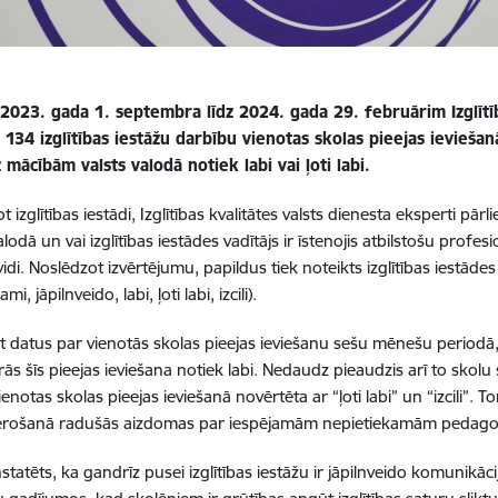
2023. gada 1. septembra līdz 2024. gada 29. februārim Izglītīb
s 134 izglītības iestāžu darbību vienotas skolas pieejas ievieš
 mācībām valsts valodā notiek labi vai ļoti labi.
 izglītības iestādi, Izglītības kvalitātes valsts dienesta eksperti pārli
alodā un vai izglītības iestādes vadītājs ir īstenojis atbilstošu profe
 vidi. Noslēdzot izvērtējumu, papildus tiek noteikts izglītības iestāde
mi, jāpilnveido, labi, ļoti labi, izcili).
 datus par vienotās skolas pieejas ieviešanu sešu mēnešu periodā, va
rās šīs pieejas ieviešana notiek labi. Nedaudz pieaudzis arī to skolu
enotas skolas pieejas ieviešanā novērtēta ar “ļoti labi” un “izcili”.
ērošanā radušās aizdomas par iespējamām nepietiekamām pedagog
tatēts, ka gandrīz pusei izglītības iestāžu ir jāpilnveido komunikāci