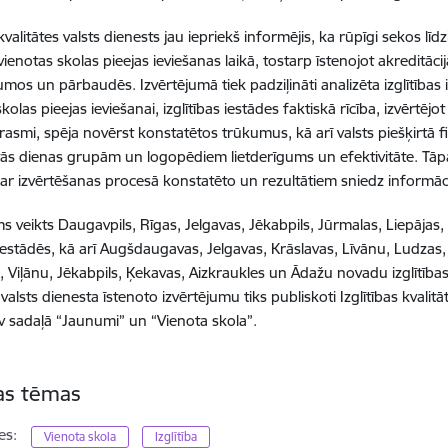
 kvalitātes valsts dienests jau iepriekš informējis, ka rūpīgi sekos līdz
 vienotas skolas pieejas ieviešanas laikā, tostarp īstenojot akreditāc
umos un pārbaudēs.
Izvērtējumā tiek padziļināti analizēta izglītības
kolas pieejas ieviešanai, izglītības iestādes faktiskā rīcība, izvērtē
rasmi, spēja novērst konstatētos trūkumus, kā arī valsts piešķirt
ās dienas grupām un logopēdiem lietderīgums un efektivitāte.
Tāpa
par izvērtēšanas procesā konstatēto un rezultātiem sniedz informāci
ms veikts Daugavpils, Rīgas, Jelgavas, Jēkabpils, Jūrmalas, Liepājas,
s iestādēs, kā arī Augšdaugavas, Jelgavas, Krāslavas, Līvānu, Ludza
, Viļānu, Jēkabpils, Ķekavas, Aizkraukles un Ādažu novadu izglītības i
 valsts dienesta īstenoto izvērtējumu tiks publiskoti Izglītības kvalit
lv sadaļā “Jaunumi” un “Vienota skola”.
tas tēmas
es:
Vienota skola
Izglītība