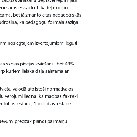
 valodas zināšanu dēļ. Izvērtējumi ļauj
ieciešams izskaidrot, kādēļ mācību
icama, bet jāizmanto citas pedagoģiskās
ānodrošina, ka pedagogu formālā saziņa
im noslēgtajiem izvērtējumiem, iegūti
tas skolas pieejas ieviešanu, bet 43%
rp kuriem lielākā daļa saistāma ar
viešu valodā atbilstoši normatīvajos
u vērojumi liecina, ka mācības faktiski
glītības iestāde, 1 izglītības iestāde
uzdevumi precīzāk plānot pārmaiņu