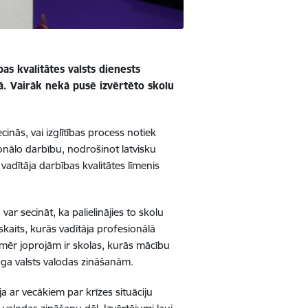
as kvalitātes valsts dienests
anā. Vairāk nekā pusē izvērtēto skolu
ecinās, vai
izglītības process notiek
sionālo darbību, nodrošinot latvisku
s vadītāja darbības kvalitātes līmenis
r secināt, ka palielinājies to skolu
 skaits, kurās vadītāja profesionālā
 Tomēr joprojām ir skolas, kurās mācību
a valsts valodas zināšanām.
ja ar vecākiem par krīzes situāciju