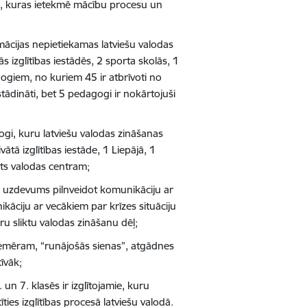
es, kuras ietekmē mācību procesu un
ācijas nepietiekamas latviešu valodas
s izglītības iestādēs, 2 sporta skolās, 1
ogiem, no kuriem 45 ir atbrīvoti no
ādināti, bet 5 pedagogi ir nokārtojuši
ogi, kuru latviešu valodas zināšanas
ātā izglītības iestāde, 1 Liepājā, 1
ts valodas centram;
ts uzdevums pilnveidot komunikāciju ar
ikāciju ar vecākiem par krīzes situāciju
ru sliktu valodas zināšanu dēļ;
piemēram, “runājošās sienas”, atgādnes
tīvāk;
 un 7. klasēs ir izglītojamie, kuru
īties izglītības procesā latviešu valodā.