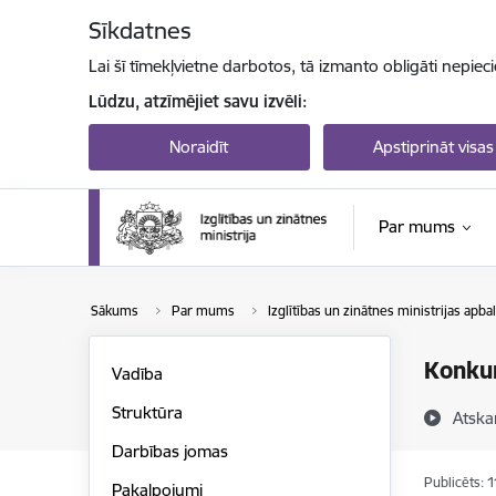
Pāriet uz lapas saturu
Sīkdatnes
Lai šī tīmekļvietne darbotos, tā izmanto obligāti nepiec
Lūdzu, atzīmējiet savu izvēli:
Noraidīt
Apstiprināt visas
Par mums
Sākums
Par mums
Izglītības un zinātnes ministrijas apba
Konkur
Vadība
Struktūra
Atska
Darbības jomas
Publicēts: 
Pakalpojumi