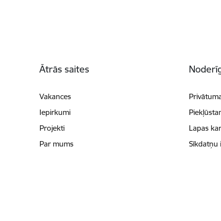
Kājene
Ātrās saites
Noderīg
Vakances
Privātuma
Iepirkumi
Piekļūsta
Projekti
Lapas kar
Par mums
Sīkdatņu 