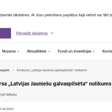
iešamās sīkdatnes. Ar Jūsu piekrišanu papildus šajā vietnē var tikt i
Pārvaldīt sīkdatnes
Nozares
Aktualitātes
Fondi un investīcijas
Konta
lvojumi
Konkursa „Latvijas Jauniešu galvaspilsēta” nolikums
sa „Latvijas Jauniešu galvaspilsēta” nolikums
ņot tekstu
11.04.2024.