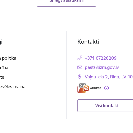
Sniegt atsauksmi
i
Kontakti
 politika
+371 67226209
E-pasts:
pasts@izm.gov.lv
mība
Vaļņu iela 2, Rīga, LV-10
te
izvēles maiņa
Visi kontakti