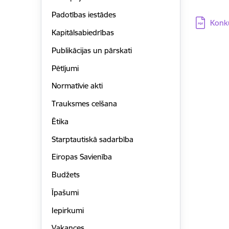
Padotības iestādes
Lejupielā
Konku
Kapitālsabiedrības
Publikācijas un pārskati
Pētījumi
Normatīvie akti
Trauksmes celšana
Ētika
Starptautiskā sadarbība
Eiropas Savienība
Budžets
Īpašumi
Iepirkumi
Vakances