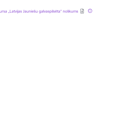
dēt:
rsa „Latvijas Jauniešu galvaspilsēta” nolikums