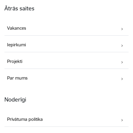
Kājene
Ātrās saites
Vakances
Iepirkumi
Projekti
Par mums
Noderīgi
Privātuma politika