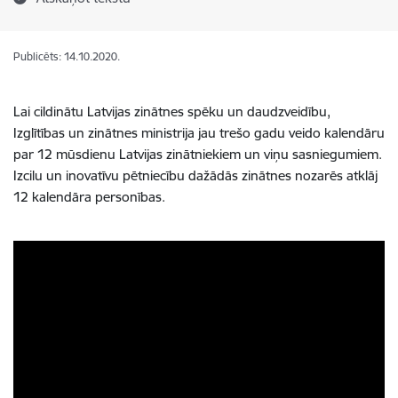
Publicēts: 14.10.2020.
Lai cildinātu Latvijas zinātnes spēku un daudzveidību,
Izglītības un zinātnes ministrija jau trešo gadu veido kalendāru
par 12 mūsdienu Latvijas zinātniekiem un viņu sasniegumiem.
Izcilu un inovatīvu pētniecību dažādās zinātnes nozarēs atklāj
12 kalendāra personības.