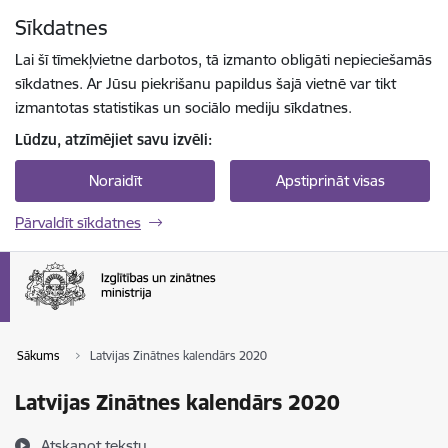
Pāriet uz lapas saturu
Sīkdatnes
Spied
lai meklētu
Enter
Lai šī tīmekļvietne darbotos, tā izmanto obligāti nepieciešamās
sīkdatnes. Ar Jūsu piekrišanu papildus šajā vietnē var tikt
izmantotas statistikas un sociālo mediju sīkdatnes.
Lūdzu, atzīmējiet savu izvēli:
Noraidīt
Apstiprināt visas
Pārvaldīt sīkdatnes
Sākums
Latvijas Zinātnes kalendārs 2020
Latvijas Zinātnes kalendārs 2020
Atskaņot tekstu