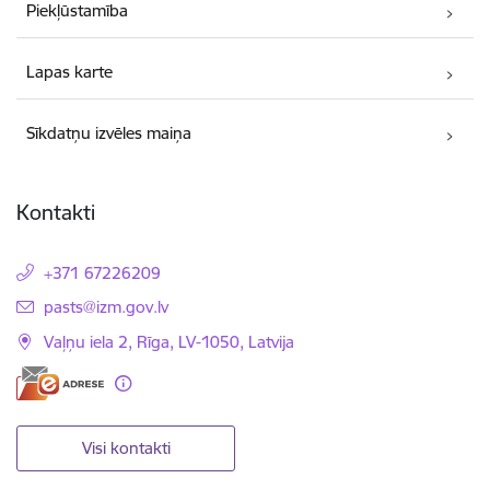
Piekļūstamība
Lapas karte
Sīkdatņu izvēles maiņa
Kontakti
+371 67226209
E-pasts:
pasts@izm.gov.lv
Vaļņu iela 2, Rīga, LV-1050, Latvija
Visi kontakti