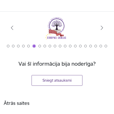
Vai šī informācija bija noderīga?
Sniegt atsauksmi
Kājene
Ātrās saites