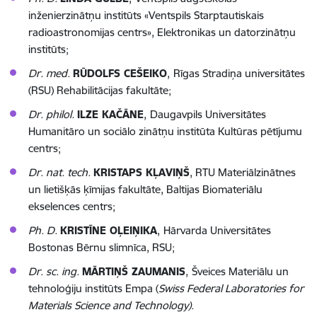
inženierzinātņu institūts «Ventspils Starptautiskais
radioastronomijas centrs», Elektronikas un datorzinātņu
institūts;
Dr. med.
RŪDOLFS CEŠEIKO
,
Rīgas Stradiņa universitātes
(RSU) Rehabilitācijas fakultāte;
Dr. philol.
ILZE KAČĀNE
,
Daugavpils Universitātes
Humanitāro un sociālo zinātņu institūta Kultūras pētījumu
centrs;
Dr. nat. tech.
KRISTAPS KĻAVIŅŠ
, RTU
Materiālzinātnes
un lietišķās ķīmijas fakultāte, Baltijas Biomateriālu
ekselences centrs;
Ph. D.
KRISTĪNE OĻEIŅIKA
,
Hārvarda Universitātes
Bostonas Bērnu slimnīca, RSU;
Dr. sc. ing.
MĀRTIŅŠ ZAUMANIS
,
Šveices Materiālu un
tehnoloģiju institūts Empa (
Swiss Federal Laboratories for
Materials Science and Technology).