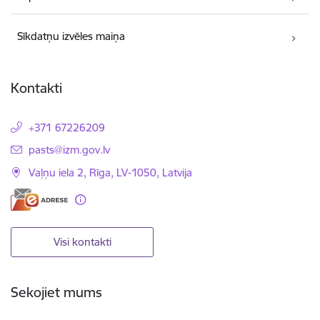
Sīkdatņu izvēles maiņa
Kontakti
+371 67226209
E-pasts:
pasts@izm.gov.lv
Vaļņu iela 2, Rīga, LV-1050, Latvija
Visi kontakti
Sekojiet mums