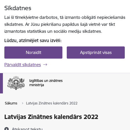
Pāriet uz lapas saturu
Sīkdatnes
Spied
lai meklētu
Enter
Lai šī tīmekļvietne darbotos, tā izmanto obligāti nepieciešamās
sīkdatnes. Ar Jūsu piekrišanu papildus šajā vietnē var tikt
izmantotas statistikas un sociālo mediju sīkdatnes.
Lūdzu, atzīmējiet savu izvēli:
Noraidīt
Apstiprināt visas
Pārvaldīt sīkdatnes
Sākums
Latvijas Zinātnes kalendārs 2022
Latvijas Zinātnes kalendārs 2022
Atskaņot tekstu