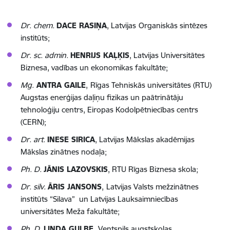
Dr. chem.
DACE RASIŅA
,
Latvijas
Organiskās sintēzes
institūts;
Dr. sc. admin.
HENRIJS KAĻĶIS
, Latvijas Universitātes
Biznesa, vadības un ekonomikas fakultāte;
Mg.
ANTRA GAILE
,
Rīgas Tehniskās universitātes (RTU)
Augstas enerģijas daļiņu fizikas un paātrinātāju
tehnoloģiju centrs, Eiropas Kodolpētniecības centrs
(CERN);
Dr. art.
INESE SIRICA
, Latvijas Mākslas akadēmijas
Mākslas zinātnes nodaļa;
Ph. D.
JĀNIS LAZOVSKIS
, RTU Rīgas Biznesa skola;
Dr. silv.
ĀRIS JANSONS
,
Latvijas Valsts mežzinātnes
institūts “Silava” un Latvijas Lauksaimniecības
universitātes Meža fakultāte;
Ph. D.
LINDA GULBE
,
Ventspils augstskolas