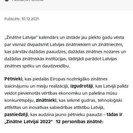
Publicēts: 10.12.2021.
„Zinātne Latvijai” k
alendārs un izstāde jau piekto gadu vēsta
par vismaz divpadsmit Latvijas zinātniekiem un zinātniecēm,
kas pārstāv dažādas paaudzes, dažādas zinātnes nozares un
dažādas zinātniskās institūcijas, tādējādi parādot Latvijas
zinātnes spēku un daudzveidību.
Pētnieki
, kas piedalās Eiropas nozīmīgāko zinātnes
izaicinājumu un misiju realizācijā,
izgudrotāji
, kas Latvijā palīdz
veidot pievienotās vērtības ekonomiku un palielina mūsu
konkurētspēju,
zinātnieki
, kas sekmē gudras, tehnoloģiski
attīstītas un inovatīvas sabiedrības attīstību Latvijā,
pasniedzēji
, kas audzina jauno pētnieku paaudzi –
tādas ir
„Zinātne Latvijai 2022” 12 personības zinātnē: