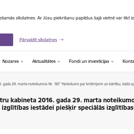
iešamās sīkdatnes. Ar Jūsu piekrišanu papildus šajā vietnē var tikt i
Pārvaldīt sīkdatnes
Nozares
Aktualitātes
Fondi un investīcijas
Konta
gada 29. marta noteikumos Nr. 187 “Noteikumi par kritērijiem un kārtību, kādā speciā
tru kabineta 2016. gada 29. marta noteikumo
izglītības iestādei piešķir speciālās izglītība