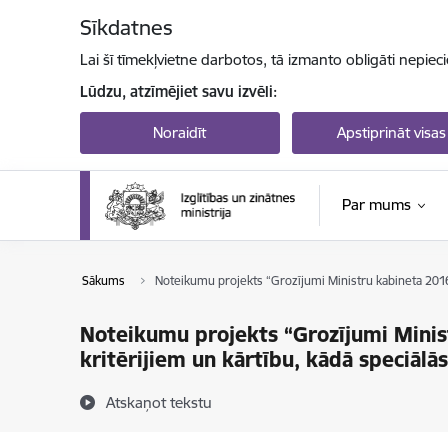
Pāriet uz lapas saturu
Sīkdatnes
Lai šī tīmekļvietne darbotos, tā izmanto obligāti nepiec
Lūdzu, atzīmējiet savu izvēli:
Noraidīt
Apstiprināt visas
Par mums
Sākums
Noteikumu projekts “Grozījumi Ministru kabineta 2016. 
Noteikumu projekts “Grozījumi Minis
kritērijiem un kārtību, kādā speciālās 
Atskaņot tekstu