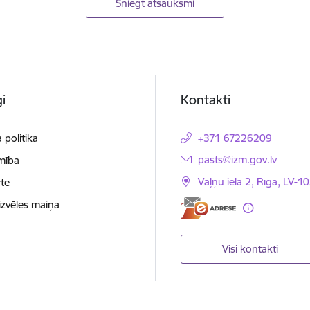
Sniegt atsauksmi
i
Kontakti
 politika
+371 67226209
E-pasts:
pasts@izm.gov.lv
mība
Vaļņu iela 2, Rīga, LV-10
te
izvēles maiņa
Visi kontakti