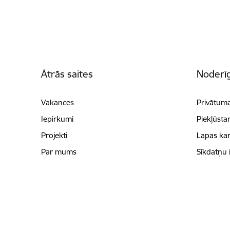
Kājene
Ātrās saites
Noderīg
Vakances
Privātuma
Iepirkumi
Piekļūsta
Projekti
Lapas kar
Par mums
Sīkdatņu 