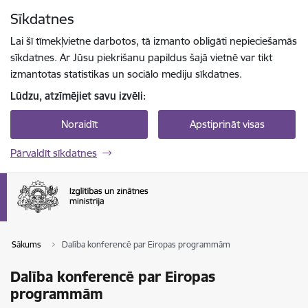
Pāriet uz lapas saturu
Sīkdatnes
Spied
lai meklētu
Enter
Lai šī tīmekļvietne darbotos, tā izmanto obligāti nepieciešamās
sīkdatnes. Ar Jūsu piekrišanu papildus šajā vietnē var tikt
izmantotas statistikas un sociālo mediju sīkdatnes.
Lūdzu, atzīmējiet savu izvēli:
Noraidīt
Apstiprināt visas
Pārvaldīt sīkdatnes
Sākums
Dalība konferencē par Eiropas programmām
Dalība konferencē par Eiropas
programmām