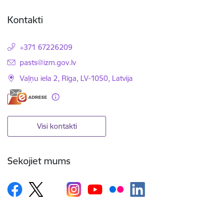
Kontakti
+371 67226209
E-pasts:
pasts@izm.gov.lv
Vaļņu iela 2, Rīga, LV-1050, Latvija
Visi kontakti
Sekojiet mums