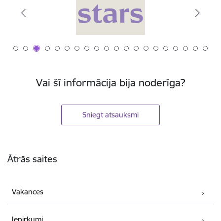
Vai šī informācija bija noderīga?
Sniegt atsauksmi
Kājene
Ātrās saites
Vakances
Iepirkumi