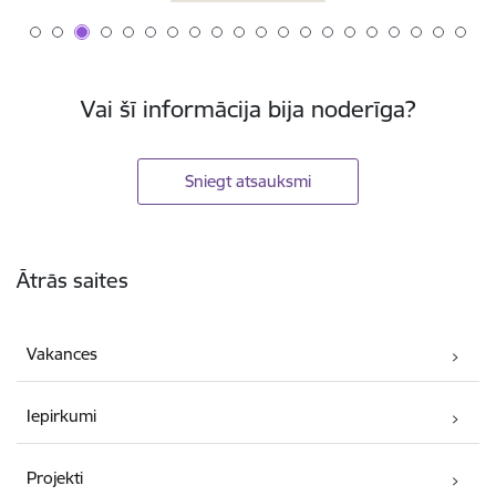
Vai šī informācija bija noderīga?
Sniegt atsauksmi
Kājene
Ātrās saites
Vakances
Iepirkumi
Projekti