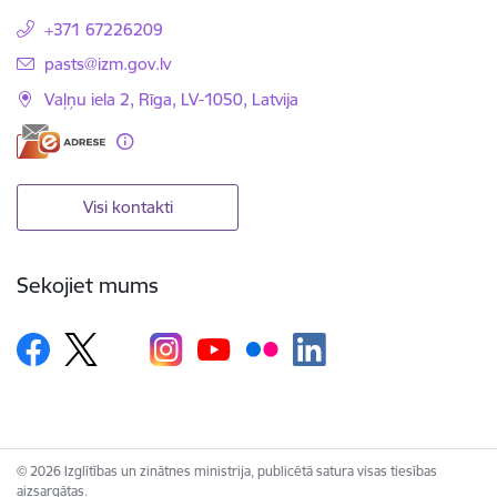
+371 67226209
E-pasts:
pasts@izm.gov.lv
Vaļņu iela 2, Rīga, LV-1050, Latvija
Visi kontakti
Sekojiet mums
© 2026 Izglītības un zinātnes ministrija, publicētā satura visas tiesības
aizsargātas.