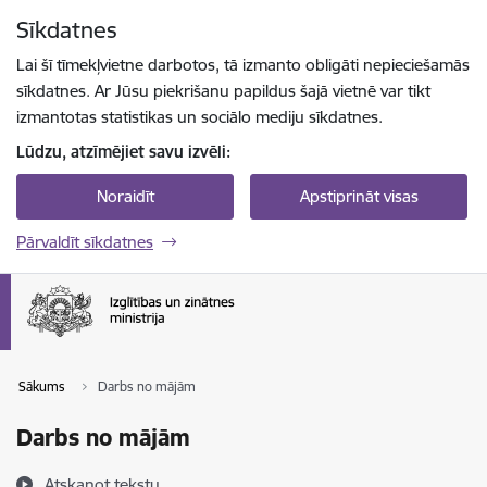
Pāriet uz lapas saturu
Sīkdatnes
Spied
lai meklētu
Enter
Lai šī tīmekļvietne darbotos, tā izmanto obligāti nepieciešamās
sīkdatnes. Ar Jūsu piekrišanu papildus šajā vietnē var tikt
izmantotas statistikas un sociālo mediju sīkdatnes.
Lūdzu, atzīmējiet savu izvēli:
Noraidīt
Apstiprināt visas
Pārvaldīt sīkdatnes
Sākums
Darbs no mājām
Darbs no mājām
Atskaņot tekstu