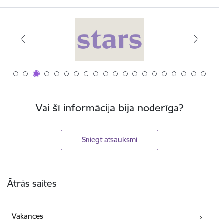
Vai šī informācija bija noderīga?
Sniegt atsauksmi
Kājene
Ātrās saites
Vakances