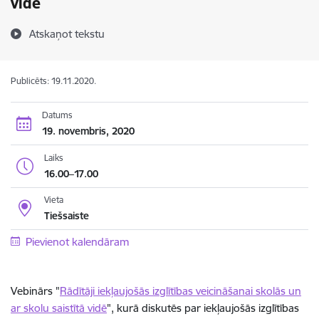
vidē
Atskaņot tekstu
Publicēts: 19.11.2020.
Datums
19. novembris, 2020
Laiks
16.00–17.00
Vieta
Tiešsaiste
Pievienot kalendāram
Vebinārs "
Rādītāji iekļaujošās izglītības veicināšanai skolās un
ar skolu saistītā vidē
", kurā diskutēs par iekļaujošās izglītības