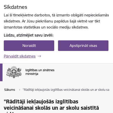
Pāriet uz lapas saturu
Sīkdatnes
Spied
lai meklētu
Enter
Lai šī tīmekļvietne darbotos, tā izmanto obligāti nepieciešamās
sīkdatnes. Ar Jūsu piekrišanu papildus šajā vietnē var tikt
izmantotas statistikas un sociālo mediju sīkdatnes.
Lūdzu, atzīmējiet savu izvēli:
Noraidīt
Apstiprināt visas
Pārvaldīt sīkdatnes
Sākums
"Rādītāji iekļaujošās izglītības veicināšanai skolās un ar skolu saist
"Rādītāji iekļaujošās izglītības
veicināšanai skolās un ar skolu saistītā