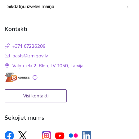
Sīkdatņu izvēles maiņa
Kontakti
+371 67226209
E-pasts:
pasts@izm.gov.lv
Vaļņu iela 2, Rīga, LV-1050, Latvija
Visi kontakti
Sekojiet mums