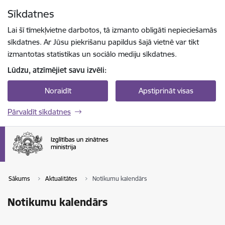
Pāriet uz lapas saturu
Sīkdatnes
Spied
lai meklētu
Enter
Lai šī tīmekļvietne darbotos, tā izmanto obligāti nepieciešamās
sīkdatnes. Ar Jūsu piekrišanu papildus šajā vietnē var tikt
izmantotas statistikas un sociālo mediju sīkdatnes.
Lūdzu, atzīmējiet savu izvēli:
Noraidīt
Apstiprināt visas
Pārvaldīt sīkdatnes
Sākums
Aktualitātes
Notikumu kalendārs
Notikumu kalendārs