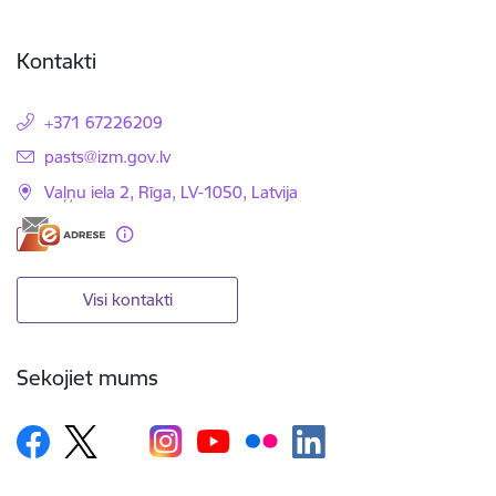
Kontakti
+371 67226209
E-pasts:
pasts@izm.gov.lv
Vaļņu iela 2, Rīga, LV-1050, Latvija
Visi kontakti
Sekojiet mums