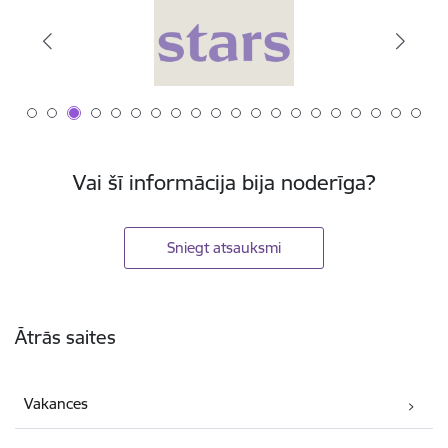
Vai šī informācija bija noderīga?
Sniegt atsauksmi
Kājene
Ātrās saites
Vakances