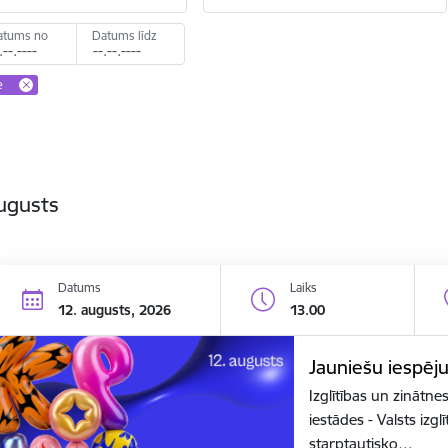
atums no
Datums līdz
e
ugusts
Datums
Laiks
12. augusts, 2026
13.00
Jauniešu iespēj
Izglītības un zinātne
iestādes - Valsts izg
starptautisko…