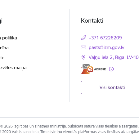
i
Kontakti
 politika
+371 67226209
E-pasts:
pasts@izm.gov.lv
mība
Vaļņu iela 2, Rīga, LV-10
te
izvēles maiņa
Visi kontakti
© 2026 Izglītības un zinātnes ministrija, publicētā satura visas tiesības aizsargātas.
 2020 Valsts kanceleja, Tīmekļvietņu vienotās platformas visas tiesības aizsargāta