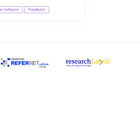
jas notikumi
Pasākumi