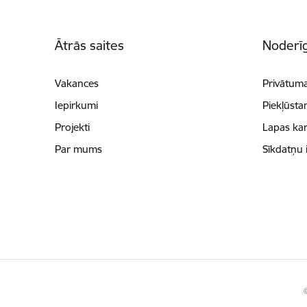
Kājene
Ātrās saites
Noderīg
Vakances
Privātuma
Iepirkumi
Piekļūsta
Projekti
Lapas kar
Par mums
Sīkdatņu 
©