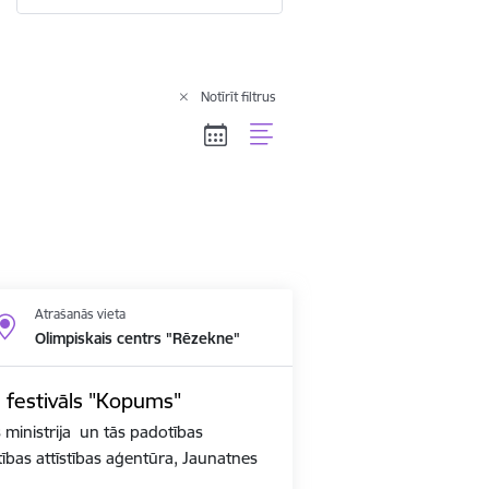
Notīrīt filtrus
Atrašanās vieta
Olimpiskais centrs "Rēzekne"
u festivāls "Kopums"
s ministrija un tās padotības
lītības attīstības aģentūra, Jaunatnes