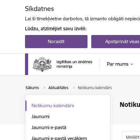
Pāriet uz lapas saturu
Sīkdatnes
Lai šī tīmekļvietne darbotos, tā izmanto obligāti nepiec
Lūdzu, atzīmējiet savu izvēli:
Noraidīt
Apstiprināt visas
Par mums
Sākums
Aktualitātes
Notikumu kalendārs
Notik
Notikumu kalendārs
Jaunumi
Jaunumi e-pastā
Meklēt
Jaunumi e-pastā vecākiem