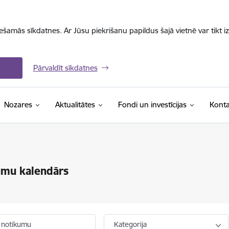
iešamās sīkdatnes. Ar Jūsu piekrišanu papildus šajā vietnē var tikt i
Pārvaldīt sīkdatnes
Nozares
Aktualitātes
Fondi un investīcijas
Konta
umu kalendārs
 notikumu
Kategorija