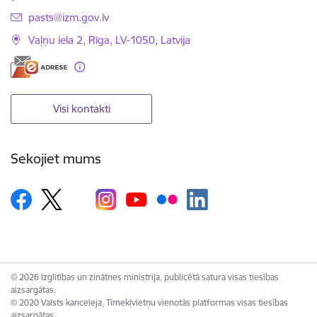
E-pasts:
pasts@izm.gov.lv
Vaļņu iela 2, Rīga, LV-1050, Latvija
Visi kontakti
Sekojiet mums
© 2026 Izglītības un zinātnes ministrija, publicētā satura visas tiesības
aizsargātas.
© 2020 Valsts kanceleja, Tīmekļvietņu vienotās platformas visas tiesības
aizsargātas.