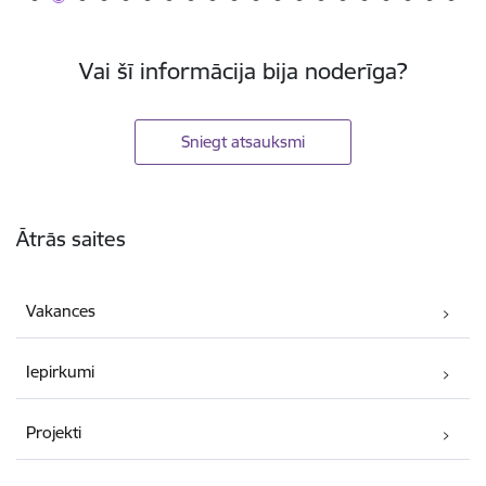
Vai šī informācija bija noderīga?
Sniegt atsauksmi
Kājene
Ātrās saites
Vakances
Iepirkumi
Projekti