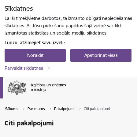
Pāriet uz lapas saturu
Sīkdatnes
Spied
lai meklētu
Enter
Lai šī tīmekļvietne darbotos, tā izmanto obligāti nepieciešamās
sīkdatnes. Ar Jūsu piekrišanu papildus šajā vietnē var tikt
izmantotas statistikas un sociālo mediju sīkdatnes.
Lūdzu, atzīmējiet savu izvēli:
Noraidīt
Apstiprināt visas
Pārvaldīt sīkdatnes
Sākums
Par mums
Pakalpojumi
Citi pakalpojumi
Citi pakalpojumi