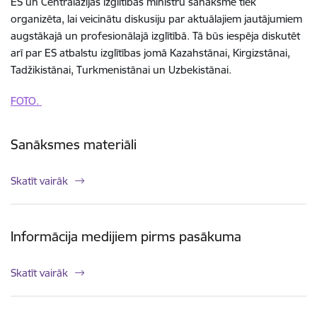
ES un Centrālāzijas izglītības ministru sanāksme tiek
organizēta, lai veicinātu diskusiju par aktuālajiem jautājumiem
augstākajā un profesionālajā izglītībā. Tā būs iespēja diskutēt
arī par ES atbalstu izglītības jomā Kazahstānai, Kirgizstānai,
Tadžikistānai, Turkmenistānai un Uzbekistānai.
FOTO.
Sanāksmes materiāli
Skatīt vairāk
Informācija medijiem pirms pasākuma
Skatīt vairāk