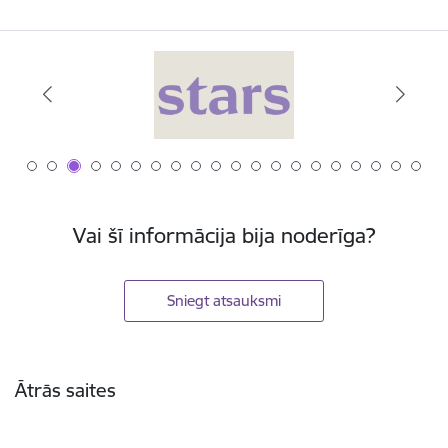
Vai šī informācija bija noderīga?
Sniegt atsauksmi
Kājene
Ātrās saites