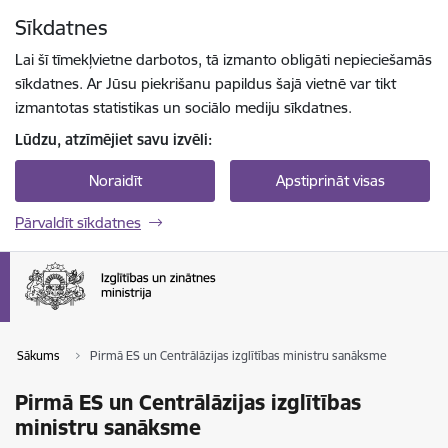
Pāriet uz lapas saturu
Sīkdatnes
Spied
lai meklētu
Enter
Lai šī tīmekļvietne darbotos, tā izmanto obligāti nepieciešamās
sīkdatnes. Ar Jūsu piekrišanu papildus šajā vietnē var tikt
izmantotas statistikas un sociālo mediju sīkdatnes.
Lūdzu, atzīmējiet savu izvēli:
Noraidīt
Apstiprināt visas
Pārvaldīt sīkdatnes
Sākums
Pirmā ES un Centrālāzijas izglītības ministru sanāksme
Pirmā ES un Centrālāzijas izglītības
ministru sanāksme