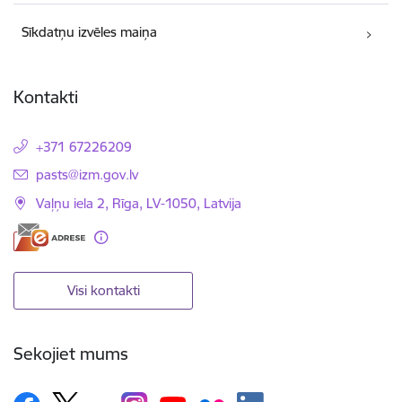
Sīkdatņu izvēles maiņa
Kontakti
+371 67226209
E-pasts:
pasts@izm.gov.lv
Vaļņu iela 2, Rīga, LV-1050, Latvija
Visi kontakti
Sekojiet mums