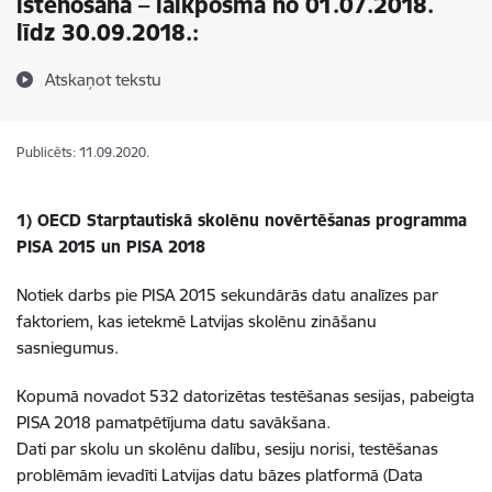
īstenošanā – laikposmā no 01.07.2018.
līdz 30.09.2018.:
Atskaņot tekstu
Publicēts: 11.09.2020.
1) OECD Starptautiskā skolēnu novērtēšanas programma
PISA 2015 un PISA 2018
Notiek darbs pie PISA 2015 sekundārās datu analīzes par
faktoriem, kas ietekmē Latvijas skolēnu zināšanu
sasniegumus.
Kopumā novadot 532 datorizētas testēšanas sesijas, pabeigta
PISA 2018 pamatpētījuma datu savākšana.
Dati par skolu un skolēnu dalību, sesiju norisi, testēšanas
problēmām ievadīti Latvijas datu bāzes platformā (Data