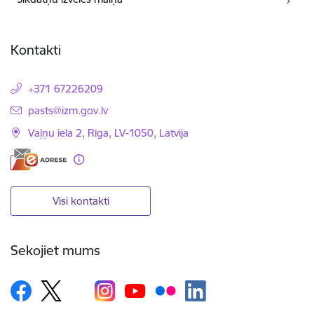
Kontakti
+371 67226209
E-pasts:
pasts@izm.gov.lv
Vaļņu iela 2, Rīga, LV-1050, Latvija
Visi kontakti
Sekojiet mums