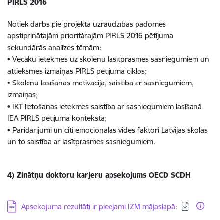
PIRLS 2016
Notiek darbs pie projekta uzraudzības padomes
apstiprinātajām prioritārajām PIRLS 2016 pētījuma
sekundārās analīzes tēmām:
• Vecāku ietekmes uz skolēnu lasītprasmes sasniegumiem un
attieksmes izmaiņas PIRLS pētījuma ciklos;
• Skolēnu lasīšanas motivācija, saistība ar sasniegumiem,
izmaiņas;
• IKT lietošanas ietekmes saistība ar sasniegumiem lasīšanā
IEA PIRLS pētījuma kontekstā;
• Pāridarījumi un citi emocionālas vides faktori Latvijas skolās
un to saistība ar lasītprasmes sasniegumiem.
4) Zinātņu doktoru karjeru apsekojums OECD SCDH
Lejupielādēt:
Apsekojuma rezultāti ir pieejami IZM mājaslapā: