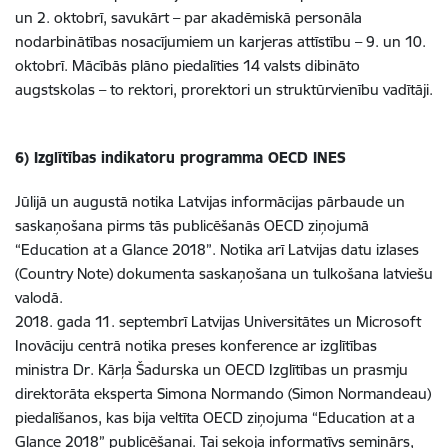
un 2. oktobrī, savukārt – par akadēmiskā personāla
nodarbinātības nosacījumiem un karjeras attīstību – 9. un 10.
oktobrī. Mācībās plāno piedalīties 14 valsts dibināto
augstskolas – to rektori, prorektori un struktūrvienību vadītāji.
6) Izglītības indikatoru programma OECD INES
Jūlijā un augustā notika Latvijas informācijas pārbaude un
saskaņošana pirms tās publicēšanās OECD ziņojumā
“Education at a Glance 2018”. Notika arī Latvijas datu izlases
(Country Note) dokumenta saskaņošana un tulkošana latviešu
valodā.
2018. gada 11. septembrī Latvijas Universitātes un Microsoft
Inovāciju centrā notika preses konference ar izglītības
ministra Dr. Kārļa Šadurska un OECD Izglītības un prasmju
direktorāta eksperta Simona Normando (Simon Normandeau)
piedalīšanos, kas bija veltīta OECD ziņojuma “Education at a
Glance 2018” publicēšanai. Tai sekoja informatīvs seminārs,