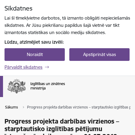
Pāriet uz lapas saturu
Sīkdatnes
Spied
lai meklētu
Enter
Lai šī tīmekļvietne darbotos, tā izmanto obligāti nepieciešamās
sīkdatnes. Ar Jūsu piekrišanu papildus šajā vietnē var tikt
izmantotas statistikas un sociālo mediju sīkdatnes.
Lūdzu, atzīmējiet savu izvēli:
Noraidīt
Apstiprināt visas
Pārvaldīt sīkdatnes
Sākums
Progress projekta darbības virzienos – starptautisko izglītības pē
Progress projekta darbības virzienos –
starptautisko izglītības pētījumu