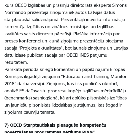
kurā OECD Izglītības un prasmju direktorāta eksperts Simons
Normando prezentēja ziņojumā iekļautos Latvijas datus
starptautiskā salīdzinājumā. Prezentācijā ietverto informāciju
komentēja Izglītības un zinātnes ministrijas un Izglītības
kvalitātes valsts dienesta pārstāvji. Plašāka informācija par
preses konferenci un jaunā ziņojuma prezentāciju pieejama
sadaļā “Projekta aktualitātes”, bet jaunais ziņojums un Latvijas
datu izlase publicēti sadaļā par OECD INES pētījumu
rezultātiem.
Pārskata periodā sniegti komentāri un papildinājumi Eiropas
Komisijas ikgadējā ziņojuma “Education and Training Monitor
2018” darba versijai. Ziņojums, kas tiks publicēts oktobrī,
analizē ES dalībvalstu progresu kopējo izglītības mērķrādītāju
(benchmarks) sasniegšanā, kā arī aplūko pilsoniskās izglītības
un jauniešu pilsoniskās līdzdalības jautājumus, kas šogad ir
ziņojuma caurviju temats.
7) OECD Starptautiskais pieaugušo kompetenču
novērtēšanas programmas pētījums PIAAC