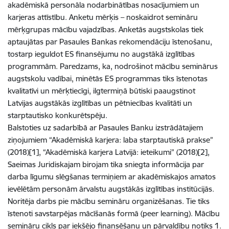
akadēmiskā personāla nodarbinātības nosacījumiem un
karjeras attīstību. Anketu mērķis – noskaidrot semināru
mērķgrupas mācību vajadzības. Anketās augstskolas tiek
aptaujātas par Pasaules Bankas rekomendāciju īstenošanu,
tostarp ieguldot ES finansējumu no augstākā izglītības
programmām. Paredzams, ka, nodrošinot mācību seminārus
augstskolu vadībai, minētās ES programmas tiks īstenotas
kvalitatīvi un mērķtiecīgi, ilgtermiņā būtiski paaugstinot
Latvijas augstākās izglītības un pētniecības kvalitāti un
starptautisko konkurētspēju.
Balstoties uz sadarbībā ar Pasaules Banku izstrādātajiem
ziņojumiem “Akadēmiskā karjera: laba starptautiskā prakse”
(2018)[1], “Akadēmiskā karjera Latvijā: ieteikumi” (2018)[2],
Saeimas Juridiskajam birojam tika sniegta informācija par
darba līgumu slēgšanas termiņiem ar akadēmiskajos amatos
ievēlētām personām ārvalstu augstākās izglītības institūcijās.
Noritēja darbs pie mācību semināru organizēšanas. Tie tiks
īstenoti savstarpējas mācīšanās formā (peer learning). Mācību
semināru cikls par iekšējo finansēšanu un pārvaldību notiks 1.