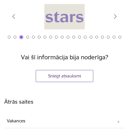
Vai šī informācija bija noderīga?
Sniegt atsauksmi
Kājene
Ātrās saites
Vakances