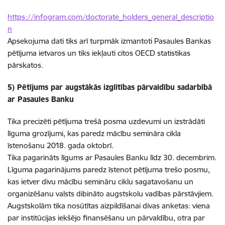
https://infogram.com/doctorate_holders_general_descriptio
n
Apsekojuma dati tiks arī turpmāk izmantoti Pasaules Bankas
pētījuma ietvaros un tiks iekļauti citos OECD statistikas
pārskatos.
5) Pētījums par augstākās izglītības pārvaldību sadarbībā
ar Pasaules Banku
Tika precizēti pētījuma trešā posma uzdevumi un izstrādāti
līguma grozījumi, kas paredz mācību semināra cikla
īstenošanu 2018. gada oktobrī.
Tika pagarināts līgums ar Pasaules Banku līdz 30. decembrim.
Līguma pagarinājums paredz īstenot pētījuma trešo posmu,
kas ietver divu mācību semināru ciklu sagatavošanu un
organizēšanu valsts dibināto augstskolu vadības pārstāvjiem.
Augstskolām tika nosūtītas aizpildīšanai divas anketas: viena
par institūcijas iekšējo finansēšanu un pārvaldību, otra par