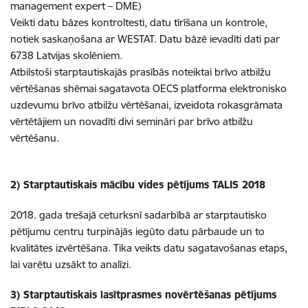
management expert – DME)
Veikti datu bāzes kontroltesti, datu tīrīšana un kontrole,
notiek saskaņošana ar WESTAT. Datu bāzē ievadīti dati par
6738 Latvijas skolēniem.
Atbilstoši starptautiskajās prasībās noteiktai brīvo atbilžu
vērtēšanas shēmai sagatavota OECS platforma elektronisko
uzdevumu brīvo atbilžu vērtēšanai, izveidota rokasgrāmata
vērtētājiem un novadīti divi semināri par brīvo atbilžu
vērtēšanu.
2) Starptautiskais mācību vides pētījums TALIS 2018
2018. gada trešajā ceturksnī sadarbībā ar starptautisko
pētījumu centru turpinājās iegūto datu pārbaude un to
kvalitātes izvērtēšana. Tika veikts datu sagatavošanas etaps,
lai varētu uzsākt to analīzi.
3) Starptautiskais lasītprasmes novērtēšanas pētījums