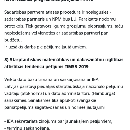
Sadarbības partnera atlases procedūra ir noslēgusies -
sadarbības partneris un NPM būs LU. Parakstīts nodomu
protokols. Tiek gatavots līguma grozījumu pieprasījums, taču
nepieciešams vēl vienoties ar sadarbības partneri par
budžetu.
Ir uzsākts darbs pie pētījuma jautājumiem.
8) Starptautiskais matemātikas un dabaszinātņu izglītības
attīstības tendenču pētījums TIMSS 2019
Veikta datu bāzu tīrīšana un saskaņošana ar IEA.
Latvijas pārstāvji piedalījās starptautiskajā nacionālo pētījumu
vadītāju (Stokholmā) un datu administartoru (Hamburgā)
sanāksmēs. Sanāksmēs tika aplūkoti svarīgākie
pamatpētījuma sagatavošanas un norises jautājumi:
- IEA sekretariāta ziņojums par jaunākajiem pētījumiem;
- termiņu saskaņošana;