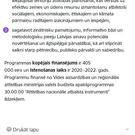
iekļaujošai teritoriju attīstības plānošanai, kas vērstas uz
efektīvu zemes un ūdens resursu izmantošanu atbilstoši
sociālajiem, ekonomiskajiem, ētiskajiem un klimata
pārmaiņu radītajiem izaicinājumiem un iespējām,
sagatavot zinātnisku pamatojumu, informatīvo bāzi un
metodoloģisku pieeju Latvijas ainavu potenciāla
novērtēšanai un ilgtspējīgai pārvaldībai, kā arī stiprināt
saikni starp pētniecību, publisko pārvaldi un sabiedrību.
Programmas
kopējais finansējums
ir 405
000 eiro un
īstenošanas laiks
ir 2020.-2022. gads.
Programmu finansē no Vides aizsardzības un reģionālās
attīstības ministrijas valsts budžeta apakšprogrammas
30.00.00 “Attīstības nacionālie atbalsta instrumenti”
līdzekļiem.
Drukāt lapu