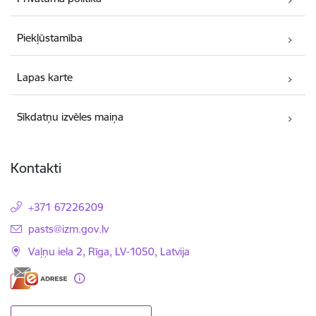
Piekļūstamība
Lapas karte
Sīkdatņu izvēles maiņa
Kontakti
+371 67226209
E-pasts:
pasts@izm.gov.lv
Vaļņu iela 2, Rīga, LV-1050, Latvija