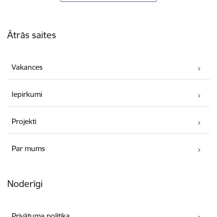
Kājene
Ātrās saites
Vakances
Iepirkumi
Projekti
Par mums
Noderīgi
Privātuma politika