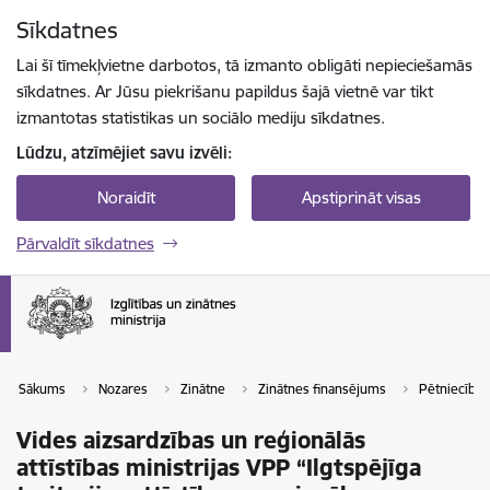
Pāriet uz lapas saturu
Sīkdatnes
Spied
lai meklētu
Enter
Lai šī tīmekļvietne darbotos, tā izmanto obligāti nepieciešamās
sīkdatnes. Ar Jūsu piekrišanu papildus šajā vietnē var tikt
izmantotas statistikas un sociālo mediju sīkdatnes.
Lūdzu, atzīmējiet savu izvēli:
Noraidīt
Apstiprināt visas
Pārvaldīt sīkdatnes
Sākums
Nozares
Zinātne
Zinātnes finansējums
Pētniecība
Vides aizsardzības un reģionālās
attīstības ministrijas VPP “Ilgtspējīga