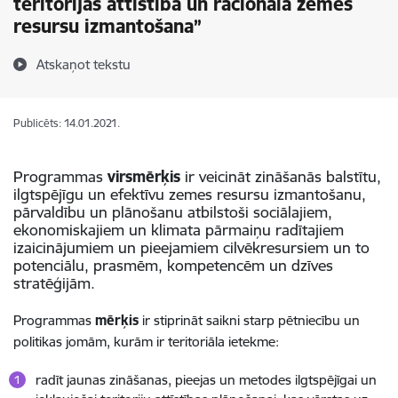
teritorijas attīstība un racionāla zemes
resursu izmantošana”
Atskaņot tekstu
Publicēts: 14.01.2021.
Programmas
virsmērķis
ir veicināt zināšanās balstītu,
ilgtspējīgu un efektīvu zemes resursu izmantošanu,
pārvaldību un plānošanu atbilstoši sociālajiem,
ekonomiskajiem un klimata pārmaiņu radītajiem
izaicinājumiem un pieejamiem cilvēkresursiem un to
potenciālu, prasmēm, kompetencēm un dzīves
stratēģijām.
Programmas
mērķis
ir stiprināt saikni starp pētniecību un
politikas jomām, kurām ir teritoriāla ietekme:
radīt jaunas zināšanas, pieejas un metodes ilgtspējīgai un