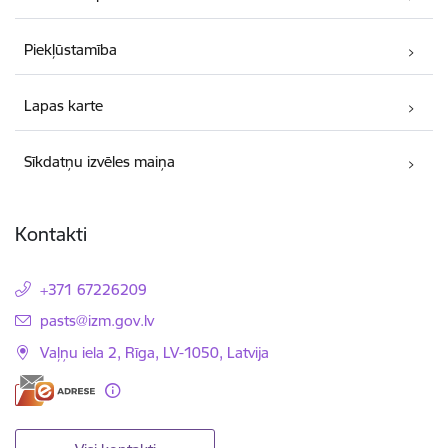
Piekļūstamība
Lapas karte
Sīkdatņu izvēles maiņa
Kontakti
+371 67226209
E-pasts:
pasts@izm.gov.lv
Vaļņu iela 2, Rīga, LV-1050, Latvija