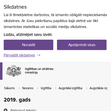
Pāriet uz lapas saturu
Sīkdatnes
Spied
lai meklētu
Enter
Lai šī tīmekļvietne darbotos, tā izmanto obligāti nepieciešamās
sīkdatnes. Ar Jūsu piekrišanu papildus šajā vietnē var tikt
izmantotas statistikas un sociālo mediju sīkdatnes.
Lūdzu, atzīmējiet savu izvēli:
Noraidīt
Apstiprināt visas
Pārvaldīt sīkdatnes
Sākums
Nozares
Izglītība
Augstākā izglītība
Augstākās izglī
2019. gads
Atskaņot tekstu