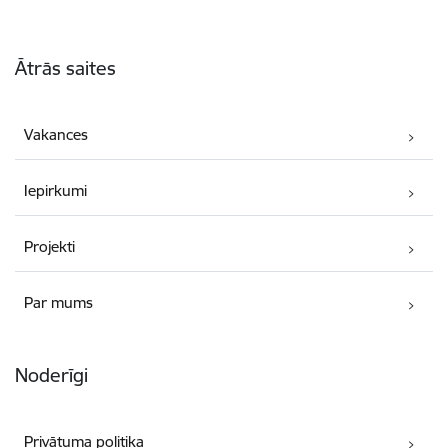
Kājene
Ātrās saites
Vakances
Iepirkumi
Projekti
Par mums
Noderīgi
Privātuma politika