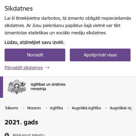
Pāriet uz lapas saturu
Sīkdatnes
Spied
lai meklētu
Enter
Lai šī tīmekļvietne darbotos, tā izmanto obligāti nepieciešamās
sīkdatnes. Ar Jūsu piekrišanu papildus šajā vietnē var tikt
izmantotas statistikas un sociālo mediju sīkdatnes.
Lūdzu, atzīmējiet savu izvēli:
Noraidīt
Apstiprināt visas
Pārvaldīt sīkdatnes
Sākums
Nozares
Izglītība
Augstākā izglītība
Augstākās izglī
2021. gads
Atskaņot tekstu