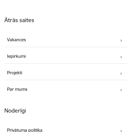
Kājene
Ātrās saites
Vakances
Iepirkumi
Projekti
Par mums
Noderīgi
Privātuma politika