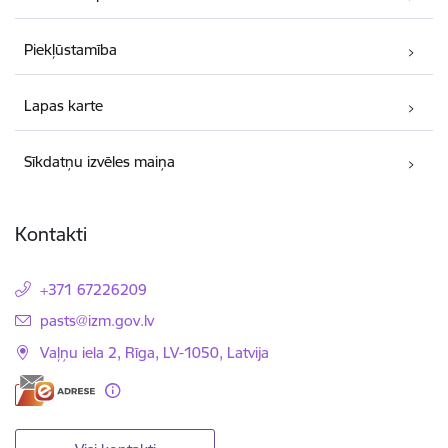
Piekļūstamība
Lapas karte
Sīkdatņu izvēles maiņa
Kontakti
+371 67226209
E-pasts:
pasts@izm.gov.lv
Vaļņu iela 2, Rīga, LV-1050, Latvija