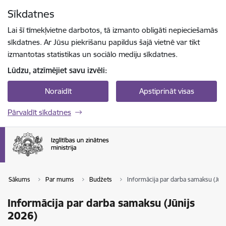
Pāriet uz lapas saturu
Sīkdatnes
Spied
lai meklētu
Enter
Lai šī tīmekļvietne darbotos, tā izmanto obligāti nepieciešamās
sīkdatnes. Ar Jūsu piekrišanu papildus šajā vietnē var tikt
izmantotas statistikas un sociālo mediju sīkdatnes.
Lūdzu, atzīmējiet savu izvēli:
Noraidīt
Apstiprināt visas
Pārvaldīt sīkdatnes
Sākums
Par mums
Budžets
Informācija par darba samaksu (Jūni
Informācija par darba samaksu (Jūnijs
2026)