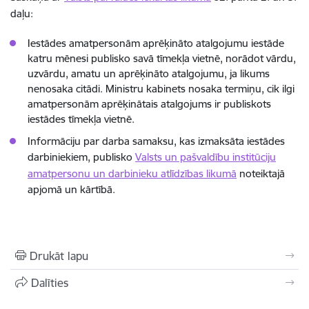
daļu:
Iestādes amatpersonām aprēķināto atalgojumu iestāde
katru mēnesi publisko savā tīmekļa vietnē, norādot vārdu,
uzvārdu, amatu un aprēķināto atalgojumu, ja likums
nenosaka citādi. Ministru kabinets nosaka termiņu, cik ilgi
amatpersonām aprēķinātais atalgojums ir publiskots
iestādes tīmekļa vietnē.
Informāciju par darba samaksu, kas izmaksāta iestādes
darbiniekiem, publisko
Valsts un pašvaldību institūciju
amatpersonu un darbinieku atlīdzības likumā
noteiktajā
apjomā un kārtībā.
Drukāt lapu
Dalīties