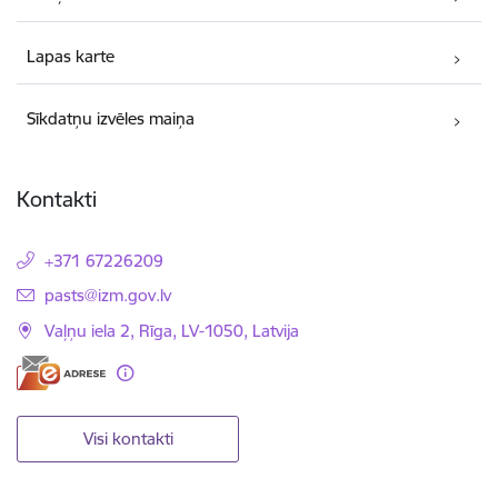
Lapas karte
Sīkdatņu izvēles maiņa
Kontakti
+371 67226209
E-pasts:
pasts@izm.gov.lv
Vaļņu iela 2, Rīga, LV-1050, Latvija
Visi kontakti