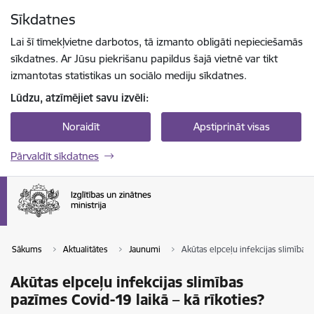
Pāriet uz lapas saturu
Sīkdatnes
Spied
lai meklētu
Enter
Lai šī tīmekļvietne darbotos, tā izmanto obligāti nepieciešamās
sīkdatnes. Ar Jūsu piekrišanu papildus šajā vietnē var tikt
izmantotas statistikas un sociālo mediju sīkdatnes.
Lūdzu, atzīmējiet savu izvēli:
Noraidīt
Apstiprināt visas
Pārvaldīt sīkdatnes
Sākums
Aktualitātes
Jaunumi
Akūtas elpceļu infekcijas slimības 
Akūtas elpceļu infekcijas slimības
pazīmes Covid-19 laikā – kā rīkoties?