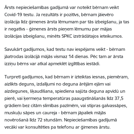
Ārsts nepieciešamības gadījumā var noteikt bērnam veikt
Covid-19 testu. Ja rezultāts ir pozitīvs, bērnam jāievēro
izolācija līdz ģimenes ārsta lēmumam par tās izbeigšanu, ja tas
ir negatīvs - ģimenes ārsts pieņem lēmumu par mājas
izolācijas izbeigšanu, minēts SPKC izstrādātajos ieteikumos.
Savukārt gadījumos, kad testu nav iespējams veikt - bērnam
jāatrodas izolācijā mājās vismaz 14 dienas. Pēc tam ar ārsta
izziņu bērns var atkal apmeklēt izglītības iestādi.
Turpretī gadījumos, kad bērnam ir izteiktas iesnas, piemēram,
aizlikts deguns, izdalījumi no deguna ārējām ejām vai
aizdegunes, šķaudīšana, spiediena sajūta deguna apvidū un
pierē, vai ķermeņa temperatūras paaugstināšanās līdz 37,5
grādiem bez citām slimības pazīmēm, vai stipras galvassāpes,
muskuļu sāpes un caureja - bērnam jāpaliek mājās
novērošanā līdz 72 stundām. Nepieciešamības gadījumā
vecāki var konsultēties pa telefonu ar ģimenes ārstu.