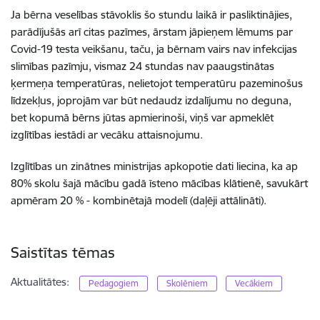
Ja bērna veselības stāvoklis šo stundu laikā ir pasliktinājies,
parādījušās arī citas pazīmes, ārstam jāpieņem lēmums par
Covid-19 testa veikšanu, taču, ja bērnam vairs nav infekcijas
slimības pazīmju, vismaz 24 stundas nav paaugstinātas
ķermeņa temperatūras, nelietojot temperatūru pazeminošus
līdzekļus, joprojām var būt nedaudz izdalījumu no deguna,
bet kopumā bērns jūtas apmierinoši, viņš var apmeklēt
izglītības iestādi ar vecāku attaisnojumu.
Izglītības un zinātnes ministrijas apkopotie dati liecina, ka ap
80% skolu šajā mācību gadā īsteno mācības klātienē, savukārt
apmēram 20 % - kombinētajā modelī (daļēji attālināti).
Saistītas tēmas
Aktualitātes:
Pedagogiem
Skolēniem
Vecākiem