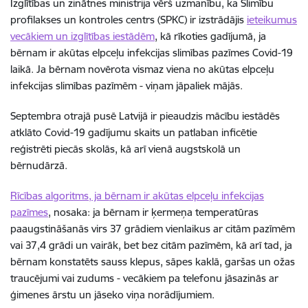
Izglītības un zinātnes ministrija vērš uzmanību, ka Slimību
profilakses un kontroles centrs (SPKC) ir izstrādājis
ieteikumus
vecākiem un izglītības iestādēm
, kā rīkoties gadījumā, ja
bērnam ir akūtas elpceļu infekcijas slimības pazīmes Covid-19
laikā. Ja bērnam novērota vismaz viena no akūtas elpceļu
infekcijas slimības pazīmēm - viņam jāpaliek mājās.
Septembra otrajā pusē Latvijā ir pieaudzis mācību iestādēs
atklāto Covid-19 gadījumu skaits un patlaban inficētie
reģistrēti piecās skolās, kā arī vienā augstskolā un
bērnudārzā.
Rīcības algoritms, ja bērnam ir akūtas elpceļu infekcijas
pazīmes
, nosaka: ja bērnam ir ķermeņa temperatūras
paaugstināšanās virs 37 grādiem vienlaikus ar citām pazīmēm
vai 37,4 grādi un vairāk, bet bez citām pazīmēm, kā arī tad, ja
bērnam konstatēts sauss klepus, sāpes kaklā, garšas un ožas
traucējumi vai zudums - vecākiem pa telefonu jāsazinās ar
ģimenes ārstu un jāseko viņa norādījumiem.