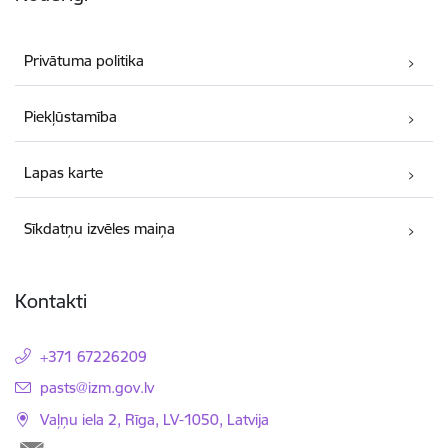
Privātuma politika
Piekļūstamība
Lapas karte
Sīkdatņu izvēles maiņa
Kontakti
+371 67226209
E-pasts:
pasts@izm.gov.lv
Vaļņu iela 2, Rīga, LV-1050, Latvija