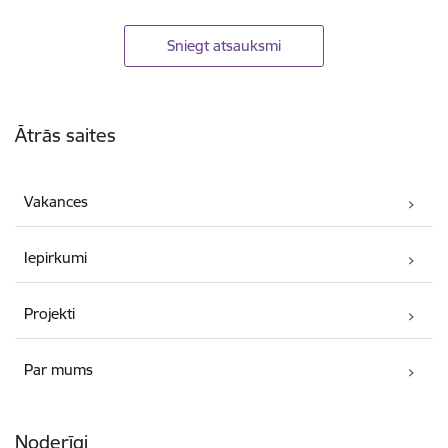
Sniegt atsauksmi
Kājene
Ātrās saites
Vakances
Iepirkumi
Projekti
Par mums
Noderīgi