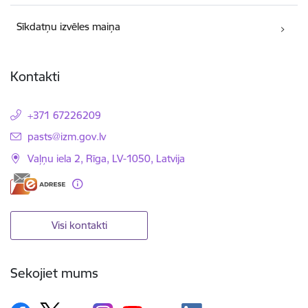
Sīkdatņu izvēles maiņa
Kontakti
+371 67226209
E-pasts:
pasts@izm.gov.lv
Vaļņu iela 2, Rīga, LV-1050, Latvija
Visi kontakti
Sekojiet mums