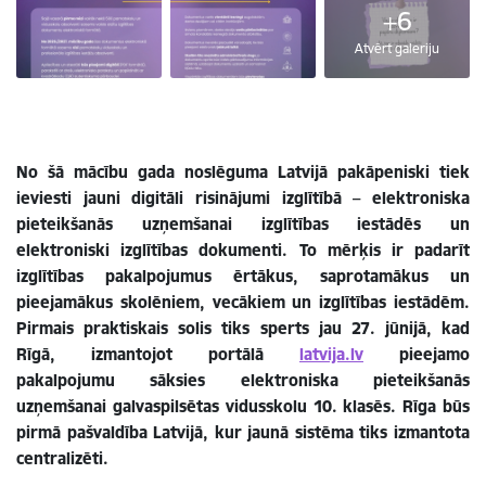
+6
Atvērt galeriju
No šā mācību gada noslēguma Latvijā pakāpeniski tiek
ieviesti jauni digitāli risinājumi izglītībā – elektroniska
pieteikšanās uzņemšanai izglītības iestādēs un
elektroniski izglītības dokumenti. To mērķis ir padarīt
izglītības pakalpojumus ērtākus, saprotamākus un
pieejamākus skolēniem, vecākiem un izglītības iestādēm.
Pirmais praktiskais solis tiks sperts jau 27. jūnijā, kad
Rīgā, izmantojot portālā
latvija.lv
pieejamo
pakalpojumu sāksies elektroniska pieteikšanās
uzņemšanai galvaspilsētas vidusskolu 10. klasēs. Rīga būs
pirmā pašvaldība Latvijā, kur jaunā sistēma tiks izmantota
centralizēti.