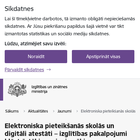
Pāriet uz lapas saturu
Sīkdatnes
Spied
lai meklētu
Enter
Lai šī tīmekļvietne darbotos, tā izmanto obligāti nepieciešamās
sīkdatnes. Ar Jūsu piekrišanu papildus šajā vietnē var tikt
izmantotas statistikas un sociālo mediju sīkdatnes.
Lūdzu, atzīmējiet savu izvēli:
Noraidīt
Apstiprināt visas
Pārvaldīt sīkdatnes
Sākums
Aktualitātes
Jaunumi
Elektroniska pieteikšanās skolās un 
Elektroniska pieteikšanās skolās un
digitāli atestāti – izglītības pakalpojumi