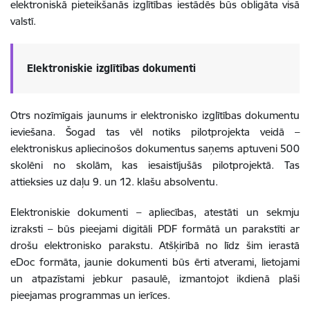
elektroniskā pieteikšanās izglītības iestādēs būs obligāta visā
valstī.
Elektroniskie izglītības dokumenti
Otrs nozīmīgais jaunums ir elektronisko izglītības dokumentu
ieviešana. Šogad tas vēl notiks pilotprojekta veidā –
elektroniskus apliecinošos dokumentus saņems aptuveni 500
skolēni no skolām, kas iesaistījušās pilotprojektā. Tas
attieksies uz daļu 9. un 12. klašu absolventu.
Elektroniskie dokumenti – apliecības, atestāti un sekmju
izraksti – būs pieejami digitāli PDF formātā un parakstīti ar
drošu elektronisko parakstu. Atšķirībā no līdz šim ierastā
eDoc formāta, jaunie dokumenti būs ērti atverami, lietojami
un atpazīstami jebkur pasaulē, izmantojot ikdienā plaši
pieejamas programmas un ierīces.