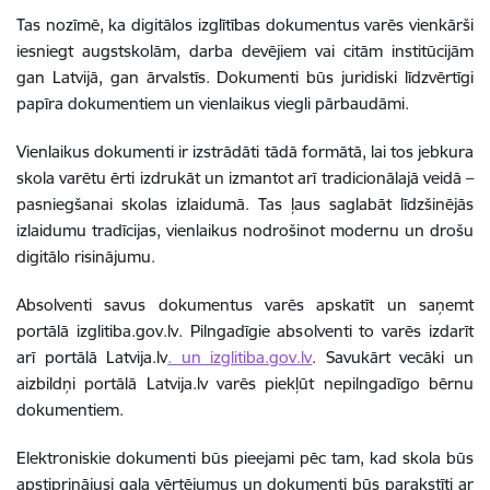
Tas nozīmē, ka digitālos izglītības dokumentus varēs vienkārši
iesniegt augstskolām, darba devējiem vai citām institūcijām
gan Latvijā, gan ārvalstīs. Dokumenti būs juridiski līdzvērtīgi
papīra dokumentiem un vienlaikus viegli pārbaudāmi.
Vienlaikus dokumenti ir izstrādāti tādā formātā, lai tos jebkura
skola varētu ērti izdrukāt un izmantot arī tradicionālajā veidā –
pasniegšanai skolas izlaidumā. Tas ļaus saglabāt līdzšinējās
izlaidumu tradīcijas, vienlaikus nodrošinot modernu un drošu
digitālo risinājumu.
Absolventi savus dokumentus varēs apskatīt un saņemt
portālā izglitiba.gov.lv. Pilngadīgie absolventi to varēs izdarīt
arī portālā Latvija.lv
. un izglitiba.gov.lv
. Savukārt vecāki un
aizbildņi portālā Latvija.lv varēs piekļūt nepilngadīgo bērnu
dokumentiem.
Elektroniskie dokumenti būs pieejami pēc tam, kad skola būs
apstiprinājusi gala vērtējumus un dokumenti būs parakstīti ar