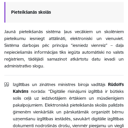
Pieteikšanās skolās
Jaunā pieteikšanās sistēma ļaus vecākiem un skolēniem
pieteikumu iesniegt attālināti, elektroniski un vienuviet.
Sistēma darbojas pēc principa “iesniedz vienreiz” – daļa
nepieciešamās informācijas tiks iegūta automātiski no valsts
reģistriem, tādējādi samazinot atkārtotu datu ievadi un
administratīvo slogu.
Izglītības un zinātnes ministres biroja vadītājs
Rūdolfs
Kalvāns
norāda: “Digitālie risinājumi izglītībā ir būtisks
solis ceļā uz iedzīvotājiem ērtākiem un mūsdienīgiem
pakalpojumiem. Elektroniskā pieteikšanās skolās palīdzēs
ģimenēm vienkāršāk un pārskatāmāk organizēt bērnu
uzņemšanu izglītības iestādēs, savukārt digitālie izglītības
dokumenti nodrošinās drošu, vienmēr pieejamu un viegli