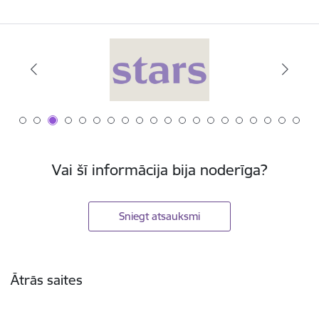
Vai šī informācija bija noderīga?
Sniegt atsauksmi
Kājene
Ātrās saites