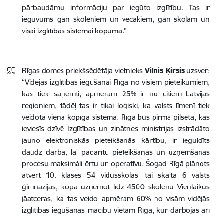
pārbaudāmu informāciju par iegūto izglītību. Tas ir
ieguvums gan skolēniem un vecākiem, gan skolām un
visai izglītības sistēmai kopumā.”
Rīgas domes priekšsēdētāja vietnieks
Vilnis Ķirsis
uzsver:
“Vidējās izglītības iegūšanai Rīgā no visiem pieteikumiem,
kas tiek saņemti, apmēram 25% ir no citiem Latvijas
reģioniem, tādēļ tas ir tikai loģiski, ka valsts līmenī tiek
veidota viena kopīga sistēma. Rīga būs pirmā pilsēta, kas
ieviesīs dzīvē Izglītības un zinātnes ministrijas izstrādāto
jauno elektroniskās pieteikšanās kārtību, ir ieguldīts
daudz darba, lai padarītu pieteikšanās un uzņemšanas
procesu maksimāli ērtu un operatīvu. Šogad Rīgā plānots
atvērt 10. klases 54 vidusskolās, tai skaitā 6 valsts
ģimnāzijās, kopā uzņemot līdz 4500 skolēnu Vienlaikus
jāatceras, ka tas veido apmēram 60% no visām vidējās
izglītības iegūšanas mācību vietām Rīgā, kur darbojas arī