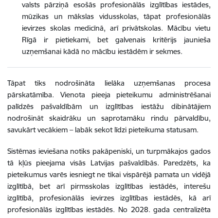
valsts pārziņā esošās profesionālās izglītības iestādes,
mūzikas un mākslas vidusskolas, tāpat profesionālās
ievirzes skolas medicīnā, arī privātskolas. Mācību vietu
Rīgā ir pietiekami, bet galvenais kritērijs jaunieša
uzņemšanai kādā no mācību iestādēm ir sekmes.
Tāpat tiks nodrošināta lielāka uzņemšanas procesa
pārskatāmība. Vienota pieeja pieteikumu administrēšanai
palīdzēs pašvaldībām un izglītības iestāžu dibinātājiem
nodrošināt skaidrāku un saprotamāku rindu pārvaldību,
savukārt vecākiem – labāk sekot līdzi pieteikuma statusam.
Sistēmas ieviešana notiks pakāpeniski, un turpmākajos gados
tā kļūs pieejama visās Latvijas pašvaldībās. Paredzēts, ka
pieteikumus varēs iesniegt ne tikai vispārējā pamata un vidējā
izglītībā, bet arī pirmsskolas izglītības iestādēs, interešu
izglītībā, profesionālās ievirzes izglītības iestādēs, kā arī
profesionālās izglītības iestādēs. No 2028. gada centralizēta