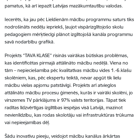
pamatus, kā arī iepazīt Latvijas mazākumtautību valodas.
Iecerēts, ka jau pēc Lieldienām mācību programmu saturs tiks
nodrošināts nedēļu iepriekš, ļaujot vispārizglītojošo skolu
pedagogiem mērķtiecīgi plānot izglītojošā kanāla programmu
savā nodarbību grafikā.
Projekts “TAVA KLASE” risinās vairākas būtiskas problēmas,
kas identificētas pirmajā attālināto mācību nedēļā. Viena no
tām – nepieciešamība pēc kvalitatīvas mācību vides 1.-6.klašu
skolēniem, kas, pēc ekspertu teiktā, nevar apgūt tik lielu
mācību vielas apjomu patstāvīgi. Projekts arī atvieglos
attālināto mācību procesu ģimenēs, kurās ir vairāki skolēni, jo
virszemes TV pārklājums ir 97% valsts teritorijas. Tāpat tiek
radītas līdzvērtīgas izglītības iespējas visā Latvijā, mazinot
nevienlīdzību, kas rodas skolotāju vai infrastruktūras trūkuma
vai nepieejamības dēļ.
Šādu inovatīvu pieeju, veidojot mācību kanālus ārkārtas