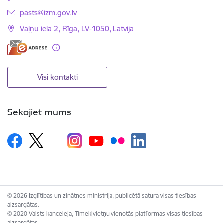
E-pasts:
pasts@izm.gov.lv
Vaļņu iela 2, Rīga, LV-1050, Latvija
Visi kontakti
Sekojiet mums
© 2026 Izglītības un zinātnes ministrija, publicētā satura visas tiesības
aizsargātas.
© 2020 Valsts kanceleja, Tīmekļvietņu vienotās platformas visas tiesības
aizsargātas.