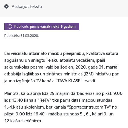
Atskaņot tekstu
Publicēts
pirms vairāk nekā 6 gadiem
Publicēts: 31.03.2020.
Lai veicinātu attālināto mācību pieejamību, kvalitatīva satura
apgūšanu un sniegtu lielāku atbalstu vecākiem, īpaši
sākumskolas posmā, valdība šodien, 2020. gada 31. martā,
atbalstīja Izglītības un zinātnes ministrijas (IZM) iniciatīvu par
jauna izglītojoša TV kanāla “TAVA KLASE’’ izveidi.
Plānots, ka 6.aprīļa līdz 29.maijam darbadienās no plkst. 9.00
līdz 13.40 kanālā “ReTV” tiks pārraidītas mācību stundas
1.-4.klašu skolēniem, bet kanālā “Sportacentrs.com TV” no
plkst. 9.00 līdz 16.40 - mācību stundas 5., 6., kā arī 9. un
12.klašu skolēniem.