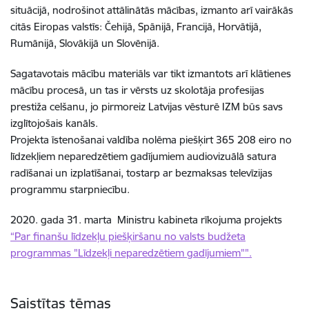
situācijā, nodrošinot attālinātās mācības, izmanto arī vairākās
citās Eiropas valstīs: Čehijā, Spānijā, Francijā, Horvātijā,
Rumānijā, Slovākijā un Slovēnijā.
Sagatavotais mācību materiāls var tikt izmantots arī klātienes
mācību procesā, un tas ir vērsts uz skolotāja profesijas
prestiža celšanu, jo pirmoreiz Latvijas vēsturē IZM būs savs
izglītojošais kanāls.
Projekta īstenošanai valdība nolēma piešķirt 365 208 eiro no
līdzekļiem neparedzētiem gadījumiem audiovizuālā satura
radīšanai un izplatīšanai, tostarp ar bezmaksas televīzijas
programmu starpniecību.
2020. gada 31. marta Ministru kabineta rīkojuma projekts
“Par finanšu līdzekļu piešķiršanu no valsts budžeta
programmas "Līdzekļi neparedzētiem gadījumiem"".
Saistītas tēmas