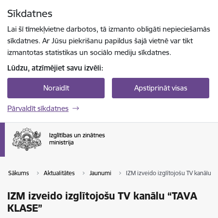
Pāriet uz lapas saturu
Sīkdatnes
Spied
lai meklētu
Enter
Lai šī tīmekļvietne darbotos, tā izmanto obligāti nepieciešamās
sīkdatnes. Ar Jūsu piekrišanu papildus šajā vietnē var tikt
izmantotas statistikas un sociālo mediju sīkdatnes.
Lūdzu, atzīmējiet savu izvēli:
Noraidīt
Apstiprināt visas
Pārvaldīt sīkdatnes
Sākums
Aktualitātes
Jaunumi
IZM izveido izglītojošu TV kanālu 
IZM izveido izglītojošu TV kanālu “TAVA
KLASE”