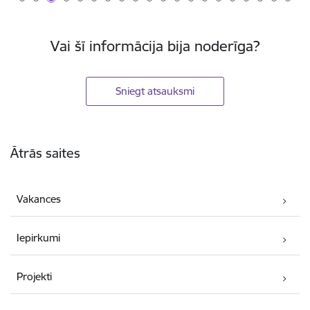
Vai šī informācija bija noderīga?
Sniegt atsauksmi
Kājene
Ātrās saites
Vakances
Iepirkumi
Projekti