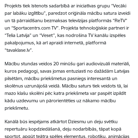
Projekts tiek īstenots sadarbībā ar iniciatīvas grupu “Vecāki
par labāku izglītību”, paredzot oriģināla mācību satura izveidi
un tā pārraidīšanu bezmaksas televīzijas platformās “ReTV”
un “Sportacentrs.com TV”. Projekta tehnoloģiskie partneri ir
“Telia Latvija” un “Veset’’, kas nodrošina TV kanālu izspēles
pakalpojumus, kā arī apraidi internetā, platformā
“tavaklase.lv”.
Mācību stundas veidos 20 minūšu gari audiovizuāli materiāli,
kuros pedagogi, savas jomas entuziasti no dažādām Latvijas
pilsētām, mācību priekšmetus pasniegs interesantā un
skolēnus uzrunājošā veidā. Mācību saturs tiek veidots tā, lai
mazo klašu skolēni pēc katra priekšmeta var paspēt izpildīt
kādu uzdevumu un pārorientēties uz nākamo mācību
priekšmetu.
Kanālā būs iespējams atkārtot Dziesmu un deju svētku
repertuāru kopdziedāšanā, deju nodarbībās, tāpat kopā
sportot, apgūt teātra spēles elementus, robotiku, animācijas