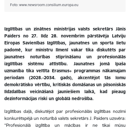
Foto: www.newsroom.consilium.europa.eu
Izglītības un zinātnes ministrijas valsts sekretārs Jānis
Paiders no 27. līdz 28. novembrim pārstāvēja Latviju
Eiropas Savienības Izglītības, jaunatnes un sporta lietu
padomē, kur ministru līmenī vakar tika diskutēts par
jaunatnes noturības stiprināšanu un profesionālās
izglītības sistēmu attīstību. Jaunatnes jomā īpaša
uzmanība tika veltīta Erasmus+ programmas nākamajam
periodam (2028.-2034. gads), akcentējot tās lomu
demokrātisko vērtību, kritiskās domāšanas un pilsoniskās
līdzdalības veicināšanā jauniešiem laikā, kad pieaug
dezinformācijas riski un globālā nedrošība.
Izglītības daļā, diskutējot par profesionālās izglītības nozīmi
konkurētspējā un noturībā valsts sekretārs J. Paiders uzsvēra:
“Profesionālā izglītība un mācības ir ne tikai mūsu