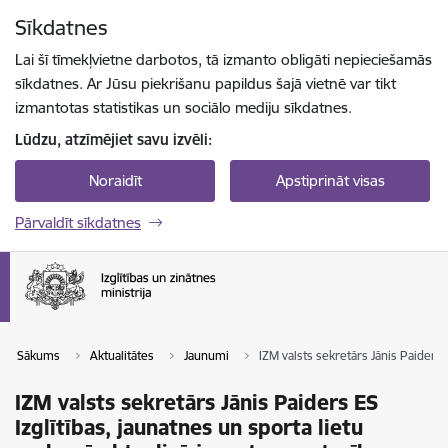
Pāriet uz lapas saturu
Sīkdatnes
Spied
lai meklētu
Enter
Lai šī tīmekļvietne darbotos, tā izmanto obligāti nepieciešamās
sīkdatnes. Ar Jūsu piekrišanu papildus šajā vietnē var tikt
izmantotas statistikas un sociālo mediju sīkdatnes.
Lūdzu, atzīmējiet savu izvēli:
Noraidīt
Apstiprināt visas
Pārvaldīt sīkdatnes
Sākums
Aktualitātes
Jaunumi
IZM valsts sekretārs Jānis Paiders 
IZM valsts sekretārs Jānis Paiders ES
Izglītības, jaunatnes un sporta lietu