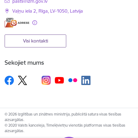
E-pasts:
pasts@izm.gov.lv
Vaļņu iela 2, Rīga, LV-1050, Latvija
Visi kontakti
Sekojiet mums
© 2026 Izglītības un zinātnes ministrija, publicētā satura visas tiesības
aizsargātas.
© 2020 Valsts kanceleja, Tīmekļvietņu vienotās platformas visas tiesības
aizsargātas.