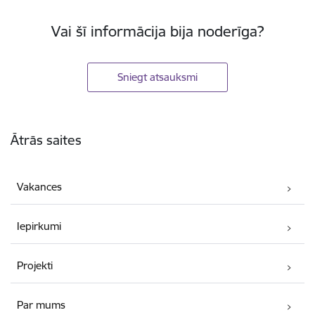
Vai šī informācija bija noderīga?
Sniegt atsauksmi
Kājene
Ātrās saites
Vakances
Iepirkumi
Projekti
Par mums