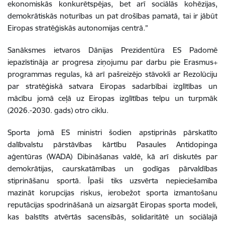
ekonomiskās konkurētspējas, bet arī sociālās kohēzijas,
demokrātiskās noturības un pat drošības pamatā, tai ir jābūt
Eiropas stratēģiskās autonomijas centrā.”
Sanāksmes ietvaros Dānijas Prezidentūra ES Padomē
iepazīstināja ar progresa ziņojumu par darbu pie Erasmus+
programmas regulas, kā arī pašreizējo stāvokli ar Rezolūciju
par stratēģiskā satvara Eiropas sadarbībai izglītības un
mācību jomā ceļā uz Eiropas izglītības telpu un turpmāk
(2026.-2030. gads) otro ciklu.
Sporta jomā ES ministri šodien apstiprinās pārskatīto
dalībvalstu pārstāvības kārtību Pasaules Antidopinga
aģentūras (WADA) Dibināšanas valdē, kā arī diskutēs par
demokrātijas, caurskatāmības un godīgas pārvaldības
stiprināšanu sportā. Īpaši tiks uzsvērta nepieciešamība
mazināt korupcijas riskus, ierobežot sporta izmantošanu
reputācijas spodrināšanā un aizsargāt Eiropas sporta modeli,
kas balstīts atvērtās sacensībās, solidaritātē un sociālajā