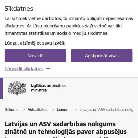
Pāriet uz lapas saturu
Sīkdatnes
Spied
lai meklētu
Enter
Lai šī tīmekļvietne darbotos, tā izmanto obligāti nepieciešamās
sīkdatnes. Ar Jūsu piekrišanu papildus šajā vietnē var tikt
izmantotas statistikas un sociālo mediju sīkdatnes.
Lūdzu, atzīmējiet savu izvēli:
Noraidīt
Apstiprināt visas
Pārvaldīt sīkdatnes
Sākums
Aktualitātes
Jaunumi
Latvijas un ASV sadarbības nolīgu
Latvijas un ASV sadarbības nolīgums
zinātnē un tehnoloģijās paver abpusējus