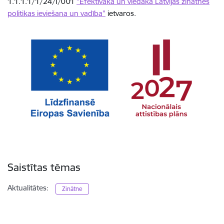
1.1.1.1/1/24/I/001
“Efektīvāka un viedāka Latvijas zinātnes
politikas ieviešana un vadība”
ietvaros.
Saistītas tēmas
Aktualitātes:
Zinātne