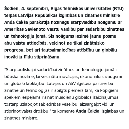
Šodien, 4. septembrī, Rīgas Tehniskās universitātes (RTU)
telpās Latvijas Republikas izglītības un zinātnes ministre
Anda Čakša parakstīja nozīmīgu starpvaldību nolīgumu ar
Amerikas Savienoto Valstu valdību par sadarbību zinātnes
un tehnoloģiju jomā. Šis nolīgums iezīmē jaunu posmu
abu valstu attiecībās, veicinot ne tikai zinātnisko
progresu, bet arī tautsaimniecības attīstību un globālu
inovāciju tīklu stiprināšanu.
“Starptautiskajai sadarbībai zinātnes un tehnoloģiju jomā ir
būtiska nozīme, lai veicinātu inovācijas, ekonomikas izaugsmi
un globālo labklājību. Latvijas un ASV ilgstošā partnerība
zinātnē un tehnoloģijās ir spilgts piemērs tam, kā kopīgiem
spēkiem iespējams risināt mūsdienu globālos izaicinājumus,
tostarp uzlabojot sabiedrības veselību, aizsargājot vidi un
stiprinot valsts drošību,” tā komentē
Anda Čakša
, izglītības un
zinātnes ministre.