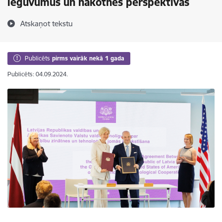
ieguvumus un nākotnes perspektīvas
Atskaņot tekstu
Publicēts
pirms vairāk nekā 1 gada
Publicēts: 04.09.2024.