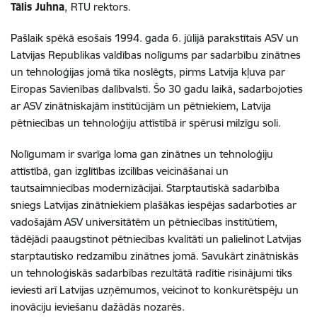
Tālis Juhna
,
RTU rektors.
Pašlaik spēkā esošais 1994. gada 6. jūlijā parakstītais ASV un
Latvijas Republikas valdības nolīgums par sadarbību zinātnes
un tehnoloģijas jomā tika noslēgts, pirms Latvija kļuva par
Eiropas Savienības dalībvalsti. Šo 30 gadu laikā, sadarbojoties
ar ASV zinātniskajām institūcijām un pētniekiem, Latvija
pētniecības un tehnoloģiju attīstībā ir spērusi milzīgu soli.
Nolīgumam ir svarīga loma gan zinātnes un tehnoloģiju
attīstībā, gan izglītības izcilības veicināšanai un
tautsaimniecības modernizācijai. Starptautiskā sadarbība
sniegs Latvijas zinātniekiem plašākas iespējas sadarboties ar
vadošajām ASV universitātēm un pētniecības institūtiem,
tādējādi paaugstinot pētniecības kvalitāti un palielinot Latvijas
starptautisko redzamību zinātnes jomā. Savukārt zinātniskās
un tehnoloģiskās sadarbības rezultātā radītie risinājumi tiks
ieviesti arī Latvijas uzņēmumos, veicinot to konkurētspēju un
inovāciju ieviešanu dažādās nozarēs.