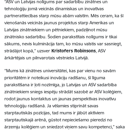
“ASV un Latvijas nolīgums par sadarbību zinātnes un
tehnoloģiju jomā veicinās dinamiskas un inovatīvas
partnerattiecības starp mūsu abām valstīm. Mēs ceram, ka šī
vienošanās veicinās jaunus projektus starp Amerikas un
Latvijas zinātniekiem un pētniekiem, padziļinot mūsu
zinātnisko sadarbību. Šodien parakstītais nolīgums ir tikai
sākums, nevis kulminācija tam, ko mūsu valstis var sasniegt,
strādājot kopā,” uzsver
Kristofers Robinsons
, ASV
ārkārtējais un pilnvarotais vēstnieks Latvijā.
“Mums kā zinātnes universitātei, kas par vienu no savām
prioritātēm ir noteikusi inovāciju radīšanu, šī līguma
parakstīšana ir ļoti nozīmīga, jo Latvijas un ASV sadarbība
zinātniekiem sniegs iespēju strādāt sazobē ar ASV kolēģiem,
rodot jaunus kontaktus un jaunas perspektīvas inovatīvu
tehnoloģiju radīšanā. Ja vēlamies stiprināt savas
starptautiskās pozīcijas, tad mums ir jābūt aktīviem
starptautiskajā arēnā, gūstot nepieciešamo pieredzi no
ārzemju kolēģiem un sniedzot viņiem savu kompetenci,” saka