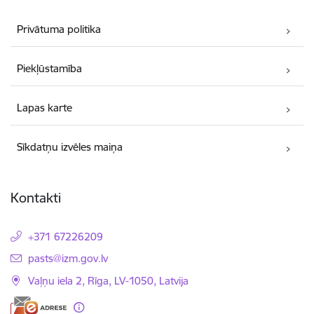
Privātuma politika
Piekļūstamība
Lapas karte
Sīkdatņu izvēles maiņa
Kontakti
+371 67226209
E-pasts:
pasts@izm.gov.lv
Vaļņu iela 2, Rīga, LV-1050, Latvija