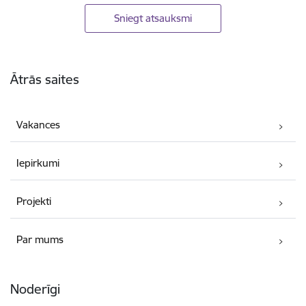
Sniegt atsauksmi
Kājene
Ātrās saites
Vakances
Iepirkumi
Projekti
Par mums
Noderīgi