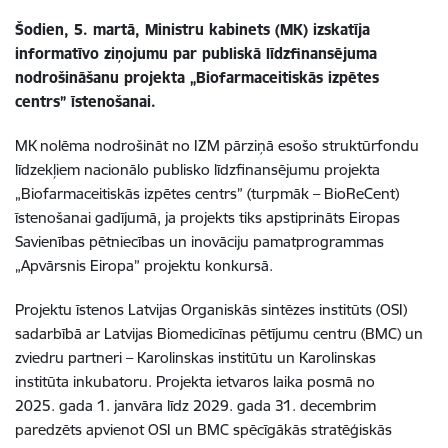
Šodien, 5. martā, Ministru kabinets (MK) izskatīja
informatīvo ziņojumu par publiskā līdzfinansējuma
nodrošināšanu projekta „Biofarmaceitiskās izpētes
centrs” īstenošanai.
MK nolēma nodrošināt no IZM pārziņā esošo struktūrfondu
līdzekļiem nacionālo publisko līdzfinansējumu projekta
„
Biofarmaceitiskās izpētes centrs
” (turpmāk – BioReCent)
īstenošanai gadījumā, ja projekts tiks apstiprināts Eiropas
Savienības pētniecības un inovāciju pamatprogrammas
„Apvārsnis Eiropa” projektu konkursā.
Projektu īstenos Latvijas Organiskās sintēzes institūts (OSI)
sadarbībā ar Latvijas Biomedicīnas pētījumu centru (BMC) un
zviedru partneri – Karolinskas institūtu un Karolinskas
institūta inkubatoru.
Projekta ietvaros laika posmā no
2025. gada 1. janvāra līdz 2029. gada 31. decembrim
paredzēts apvienot OSI un BMC spēcīgākās stratēģiskās