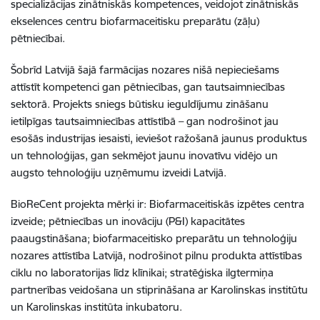
specializācijas zinātniskās kompetences, veidojot zinātniskās
ekselences centru biofarmaceitisku preparātu (zāļu)
pētniecībai.
Šobrīd Latvijā šajā farmācijas nozares nišā nepieciešams
attīstīt kompetenci gan pētniecības, gan tautsaimniecības
sektorā. Projekts sniegs būtisku ieguldījumu zināšanu
ietilpīgas tautsaimniecības attīstībā – gan nodrošinot jau
esošās industrijas iesaisti, ieviešot ražošanā jaunus produktus
un tehnoloģijas, gan sekmējot jaunu inovatīvu vidējo un
augsto tehnoloģiju uzņēmumu izveidi Latvijā.
BioReCent projekta mērķi ir: Biofarmaceitiskās izpētes centra
izveide; pētniecības un inovāciju (P&I) kapacitātes
paaugstināšana; biofarmaceitisko preparātu un tehnoloģiju
nozares attīstība Latvijā, nodrošinot pilnu produkta attīstības
ciklu no laboratorijas līdz klīnikai; stratēģiska ilgtermiņa
partnerības veidošana un stiprināšana ar Karolinskas institūtu
un Karolinskas institūta inkubatoru.