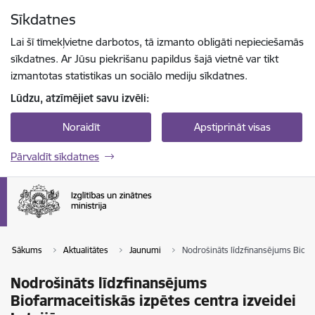
Pāriet uz lapas saturu
Sīkdatnes
Spied
lai meklētu
Enter
Lai šī tīmekļvietne darbotos, tā izmanto obligāti nepieciešamās
sīkdatnes. Ar Jūsu piekrišanu papildus šajā vietnē var tikt
izmantotas statistikas un sociālo mediju sīkdatnes.
Lūdzu, atzīmējiet savu izvēli:
Noraidīt
Apstiprināt visas
Pārvaldīt sīkdatnes
Sākums
Aktualitātes
Jaunumi
Nodrošināts līdzfinansējums Biofar
Nodrošināts līdzfinansējums
Biofarmaceitiskās izpētes centra izveidei