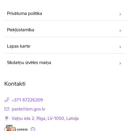
Privātuma politika
Piekļūstamība
Lapas karte
Sīkdatņu izvēles maiņa
Kontakti
+371 67226209
E-pasts:
pasts@izm.gov.lv
Vaļņu iela 2, Rīga, LV-1050, Latvija