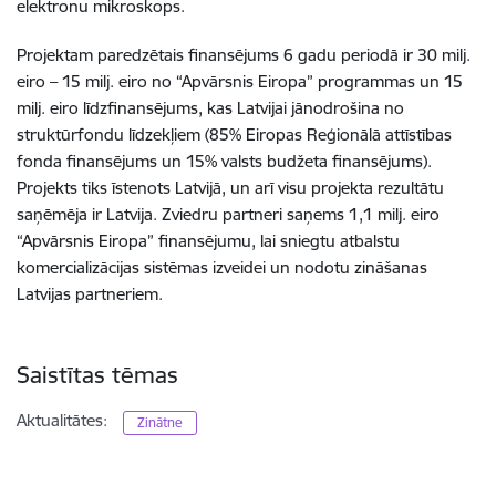
elektronu mikroskops.
Projektam paredzētais finansējums 6 gadu periodā ir 30 milj.
eiro – 15 milj. eiro no “Apvārsnis Eiropa” programmas un 15
milj. eiro līdzfinansējums, kas Latvijai jānodrošina no
struktūrfondu līdzekļiem (85% Eiropas Reģionālā attīstības
fonda finansējums un 15% valsts budžeta finansējums).
Projekts tiks īstenots Latvijā, un arī visu projekta rezultātu
saņēmēja ir Latvija. Zviedru partneri saņems 1,1 milj. eiro
“Apvārsnis Eiropa” finansējumu, lai sniegtu atbalstu
komercializācijas sistēmas izveidei un nodotu zināšanas
Latvijas partneriem.
Saistītas tēmas
Aktualitātes:
Zinātne