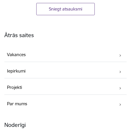
Sniegt atsauksmi
Kājene
Ātrās saites
Vakances
Iepirkumi
Projekti
Par mums
Noderīgi