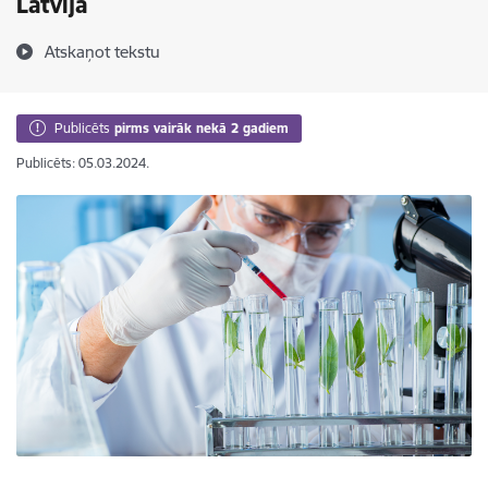
Latvijā
Atskaņot tekstu
Publicēts
pirms vairāk nekā 2 gadiem
Publicēts: 05.03.2024.