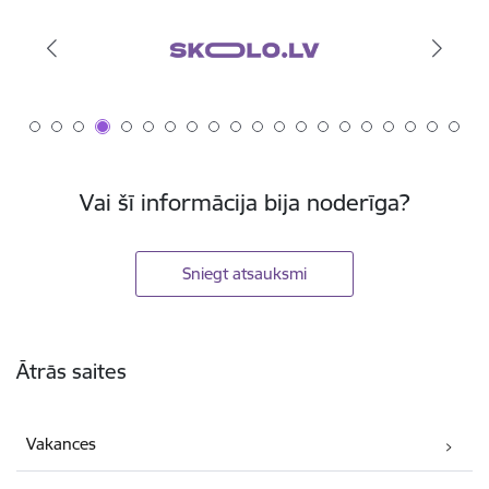
Vai šī informācija bija noderīga?
Sniegt atsauksmi
Kājene
Ātrās saites
Vakances