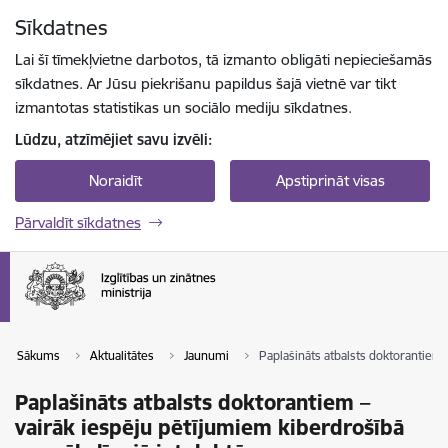
Pāriet uz lapas saturu
Sīkdatnes
Spied
lai meklētu
Enter
Lai šī tīmekļvietne darbotos, tā izmanto obligāti nepieciešamās
sīkdatnes. Ar Jūsu piekrišanu papildus šajā vietnē var tikt
izmantotas statistikas un sociālo mediju sīkdatnes.
Lūdzu, atzīmējiet savu izvēli:
Noraidīt
Apstiprināt visas
Pārvaldīt sīkdatnes
Sākums
Aktualitātes
Jaunumi
Paplašināts atbalsts doktorantiem 
Paplašināts atbalsts doktorantiem –
vairāk iespēju pētījumiem kiberdrošībā