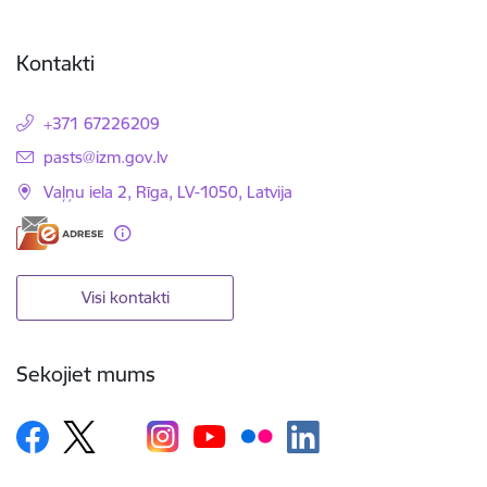
Kontakti
+371 67226209
E-pasts:
pasts@izm.gov.lv
Vaļņu iela 2, Rīga, LV-1050, Latvija
Visi kontakti
Sekojiet mums