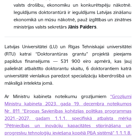
valsts drošību, ekonomiku un konkurētspēju nākotnē.
Ieguldījums doktorantūrā ir ieguldījums Latvijas zināšanu
ekonomikā un mūsu nākotnē, pauž izglītības un zinātnes
ministrijas valsts sekretārs
Jānis Paiders
.
Latvijas Universitātei (LU) un Rīgas Tehniskajai universitātei
(RTU) katrai “Doktorantūras grantu” projektā pieejams
papildus finansējums — 531 900 eiro apmērā, kas ļauj
palielināt atbalstīto doktorantu skaitu, 6 doktorantiem katrā
universitātē vienlaikus paredzot specializāciju kiberdrošībā un
mākslīgā intelekta jomā.
Ar Ministru kabineta noteikumu grozījumiem
“Grozījumi
Ministru kabineta 2023. gada 19. decembra noteikumos
Nr. 811 “Eiropas Savienības kohēzijas politikas programmas
2021.–2027. gadam 1.1.1. specifiskā atbalsta mērķa
“Pētniecības un inovāciju kapacitātes stiprināšana un
progresīvu tehnoloģiju ieviešana kopējā P&A sistēmā” 1.1.1.8.