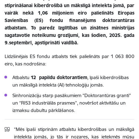
stiprināšanai kiberdrošībā un mākslīgā intelekta jomā, par
vairāk nekā 1,06 miljoniem eiro palielināts Eiropas
Savienības (ES) fondu finansējums doktorantūras
atbalstam. To paredz Izglītības un zinātnes ministrijas
sagatavotie
noteikumu grozījumi
, kas šodien, 2025. gada
9.septembrī, apstiprināti valdībā.
Līdzšinējais ES fondu atbalsts tiek palielināts par 1 063 800
eiro, kas nodrošina:
Atbalstu
12 papildu doktorantiem
, īpaši kiberdrošības
un mākslīgā intelekta (AI) tehnoloģiju jomās.
Sinhronizāciju starp pasākumiem “Doktorantūras granti”
un “RIS3 industriālās prasmes”, novēršot aktivitāšu un
izmaksu dubultu pārklāšanos.
“Mēs īpaši stiprinām atbalstu kiberdrošības un mākslīgā
intelekta jomās, jo tās ir nozares, kas ietekmēs mūsu