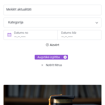
Meklēt aktualitāti
Kategorija
Datums no
Datums līdz
Aizvērt
Augstākā izglītība
Notīrīt filtrus