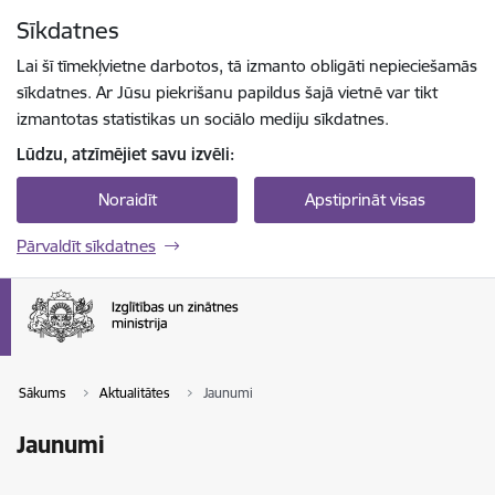
Pāriet uz lapas saturu
Sīkdatnes
Spied
lai meklētu
Enter
Lai šī tīmekļvietne darbotos, tā izmanto obligāti nepieciešamās
sīkdatnes. Ar Jūsu piekrišanu papildus šajā vietnē var tikt
izmantotas statistikas un sociālo mediju sīkdatnes.
Lūdzu, atzīmējiet savu izvēli:
Noraidīt
Apstiprināt visas
Pārvaldīt sīkdatnes
Sākums
Aktualitātes
Jaunumi
Jaunumi