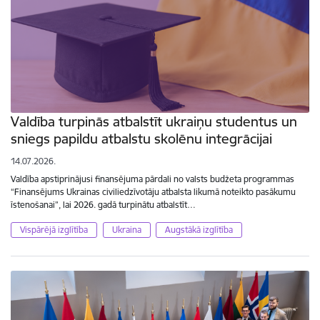
Valdība turpinās atbalstīt ukraiņu studentus un
sniegs papildu atbalstu skolēnu integrācijai
14.07.2026.
Valdība apstiprinājusi finansējuma pārdali no valsts budžeta programmas
“Finansējums Ukrainas civiliedzīvotāju atbalsta likumā noteikto pasākumu
īstenošanai”, lai 2026. gadā turpinātu atbalstīt…
Vispārējā izglītība
Ukraina
Augstākā izglītība