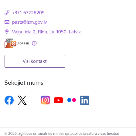
+371 67226209
E-pasts:
pasts@izm.gov.lv
Vaļņu iela 2, Rīga, LV-1050, Latvija
Visi kontakti
Sekojiet mums
© 2026 Izglītības un zinātnes ministrija, publicētā satura visas tiesības