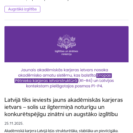
Augstākā izglītība
Latvijā tiks ieviests jauns akadēmiskās karjeras
ietvars – solis uz ilgtermiņā noturīgu un
konkurētspējīgu zinātni un augstāko izglītību
25.11.2025.
Akadēmiskā karjera Latvijā kļūs strukturētāka, stabilāka un pievilcīgāka.