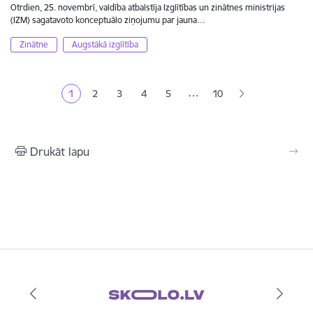
Otrdien, 25. novembrī, valdība atbalstīja Izglītības un zinātnes ministrijas
(IZM) sagatavoto konceptuālo ziņojumu par jauna…
Zinātne
Augstākā izglītība
Lapošana
…
1
2
3
4
5
10
Pašreizējā lapa
Lapa
Lapa
Lapa
Lapa
Drukāt lapu