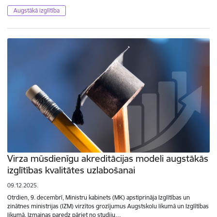
Augstākā izglītība
Virza mūsdienīgu akreditācijas modeli augstākās
izglītības kvalitātes uzlabošanai
09.12.2025.
Otrdien, 9. decembrī, Ministru kabinets (MK) apstiprināja Izglītības un
zinātnes ministrijas (IZM) virzītos grozījumus Augstskolu likumā un Izglītības
likumā. Izmaiņas paredz pāriet no studiju…