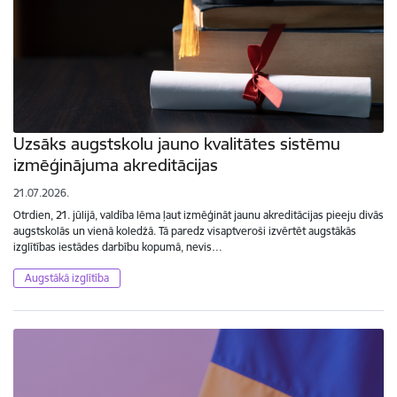
Uzsāks augstskolu jauno kvalitātes sistēmu
izmēģinājuma akreditācijas
21.07.2026.
Otrdien, 21. jūlijā, valdība lēma ļaut izmēģināt jaunu akreditācijas pieeju divās
augstskolās un vienā koledžā. Tā paredz visaptveroši izvērtēt augstākās
izglītības iestādes darbību kopumā, nevis…
Augstākā izglītība