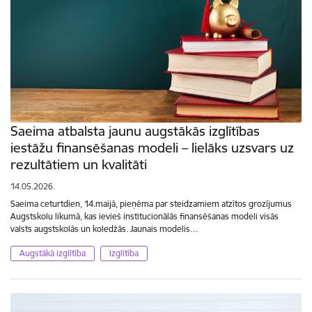
Saeima atbalsta jaunu augstākās izglītības
iestāžu finansēšanas modeli – lielāks uzsvars uz
rezultātiem un kvalitāti
14.05.2026.
Saeima ceturtdien, 14.maijā, pieņēma par steidzamiem atzītos grozījumus
Augstskolu likumā, kas ievieš institucionālās finansēšanas modeli visās
valsts augstskolās un koledžās. Jaunais modelis…
Augstākā izglītība
Izglītība