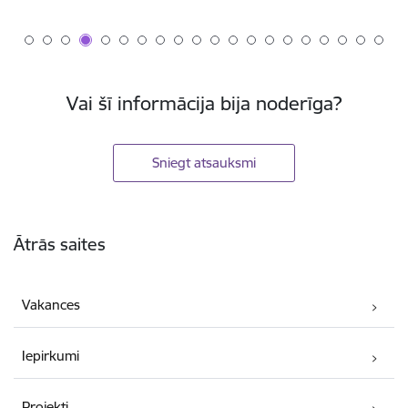
Vai šī informācija bija noderīga?
Sniegt atsauksmi
Kājene
Ātrās saites
Vakances
Iepirkumi
Projekti