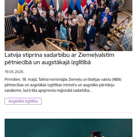
Latvija stiprina sadarbību ar Ziemeļvalstīm
pētniecībā un augstākajā izglītībā
19.05.2026.
Pirmdien, 18. maijā, Tallinā norisinājās Ziemeļu un Baltijas valstu (NB8)
pētniecības un augstākās izglītības ministru un augstāko pārstāvju
sanāksme, kurā tika apspriesta reģionālā sadarbība…
Augstākā izglītība