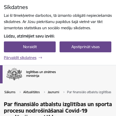
Pāriet uz lapas saturu
Sīkdatnes
Spied
lai meklētu
Enter
Lai šī tīmekļvietne darbotos, tā izmanto obligāti nepieciešamās
sīkdatnes. Ar Jūsu piekrišanu papildus šajā vietnē var tikt
izmantotas statistikas un sociālo mediju sīkdatnes.
Lūdzu, atzīmējiet savu izvēli:
Noraidīt
Apstiprināt visas
Pārvaldīt sīkdatnes
Sākums
Aktualitātes
Jaunumi
Par finansiālo atbalstu izglītības
Par finansiālo atbalstu izglītības un sporta
procesu nodrošināšanai Covid-19