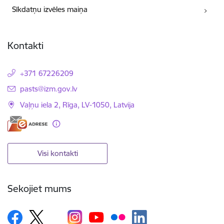
Sīkdatņu izvēles maiņa
Kontakti
+371 67226209
E-pasts:
pasts@izm.gov.lv
Vaļņu iela 2, Rīga, LV-1050, Latvija
Visi kontakti
Sekojiet mums