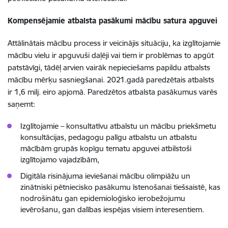
Kompensējamie atbalsta pasākumi mācību satura apguvei
Attālinātais mācību process ir veicinājis situāciju, ka izglītojamie
mācību vielu ir apguvuši daļēji vai tiem ir problēmas to apgūt
patstāvīgi, tādēļ arvien vairāk nepieciešams papildu atbalsts
mācību mērķu sasniegšanai. 2021.gadā paredzētais atbalsts
ir 1,6 milj. eiro apjomā. Paredzētos atbalsta pasākumus varēs
saņemt:
Izglītojamie – konsultatīvu atbalstu un mācību priekšmetu
konsultācijas, pedagogu palīgu atbalstu un atbalstu
mācībām grupās kopīgu tematu apguvei atbilstoši
izglītojamo vajadzībām,
Digitāla risinājuma ieviešanai mācību olimpiāžu un
zinātniski pētniecisko pasākumu īstenošanai tiešsaistē, kas
nodrošinātu gan epidemioloģisko ierobežojumu
ievērošanu, gan dalības iespējas visiem interesentiem.