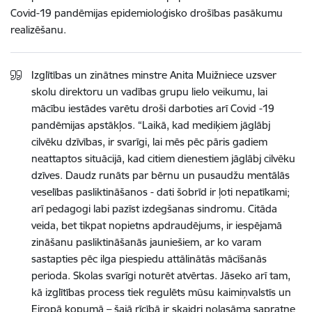
Covid-19 pandēmijas epidemioloģisko drošības pasākumu
realizēšanu.
Izglītības un zinātnes minstre Anita Muižniece uzsver
skolu direktoru un vadības grupu lielo veikumu, lai
mācību iestādes varētu droši darboties arī Covid -19
pandēmijas apstākļos. “Laikā, kad mediķiem jāglābj
cilvēku dzīvības, ir svarīgi, lai mēs pēc pāris gadiem
neattaptos situācijā, kad citiem dienestiem jāglābj cilvēku
dzīves. Daudz runāts par bērnu un pusaudžu mentālās
veselības pasliktināšanos - dati šobrīd ir ļoti nepatīkami;
arī pedagogi labi pazīst izdegšanas sindromu. Citāda
veida, bet tikpat nopietns apdraudējums, ir iespējamā
zināšanu pasliktināšanās jauniešiem, ar ko varam
sastapties pēc ilga piespiedu attālinātās mācīšanās
perioda. Skolas svarīgi noturēt atvērtas. Jāseko arī tam,
kā izglītības process tiek regulēts mūsu kaimiņvalstīs un
Eiropā kopumā – šajā rīcībā ir skaidri nolasāma sapratne