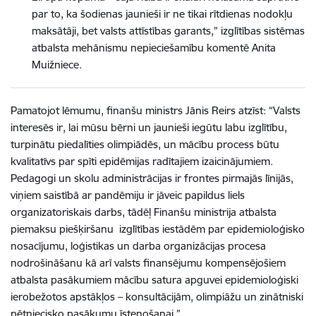
par to, ka šodienas jaunieši ir ne tikai rītdienas nodokļu
maksātāji, bet valsts attīstības garants,” izglītības sistēmas
atbalsta mehānismu nepieciešamību komentē Anita
Muižniece.
Pamatojot lēmumu, finanšu ministrs Jānis Reirs atzīst: “Valsts
interesēs ir, lai mūsu bērni un jaunieši iegūtu labu izglītību,
turpinātu piedalīties olimpiādēs, un mācību process būtu
kvalitatīvs par spīti epidēmijas radītajiem izaicinājumiem.
Pedagogi un skolu administrācijas ir frontes pirmajās līnijās,
viņiem saistībā ar pandēmiju ir jāveic papildus liels
organizatoriskais darbs, tādēļ Finanšu ministrija atbalsta
piemaksu piešķiršanu izglītības iestādēm par epidemioloģisko
nosacījumu, loģistikas un darba organizācijas procesa
nodrošināšanu kā arī valsts finansējumu kompensējošiem
atbalsta pasākumiem mācību satura apguvei epidemioloģiski
ierobežotos apstākļos – konsultācijām, olimpiāžu un zinātniski
pētniecisko pasākumu īstenošanai.”