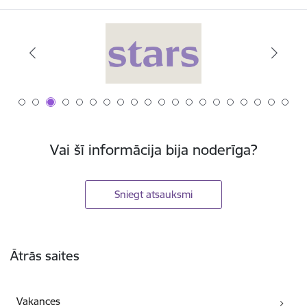
Vai šī informācija bija noderīga?
Sniegt atsauksmi
Kājene
Ātrās saites
Vakances