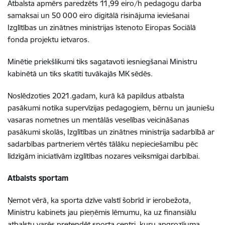
Atbalsta apmērs paredzēts 11,99 eiro/h pedagogu darba
samaksai un 50 000 eiro digitālā risinājuma ieviešanai
Izglītības un zinātnes ministrijas īstenoto Eiropas Sociālā
fonda projektu ietvaros.
Minētie priekšlikumi tiks sagatavoti iesniegšanai Ministru
kabinētā un tiks skatīti tuvākajās MK sēdēs.
Noslēdzoties 2021.gadam, kurā kā papildus atbalsta
pasākumi notika supervīzijas pedagogiem, bērnu un jauniešu
vasaras nometnes un mentālās veselības veicināšanas
pasākumi skolās, Izglītības un zinātnes ministrija sadarbībā ar
sadarbības partneriem vērtēs tālāku nepieciešamību pēc
līdzīgām iniciatīvām izglītības nozares veiksmīgai darbībai.
Atbalsts sportam
Ņemot vērā, ka sporta dzīve valstī šobrīd ir ierobežota,
Ministru kabinets jau pieņēmis lēmumu, ka uz finansiālu
atbalstu varēs pretendēt sporta centri, kuru apgrozījuma