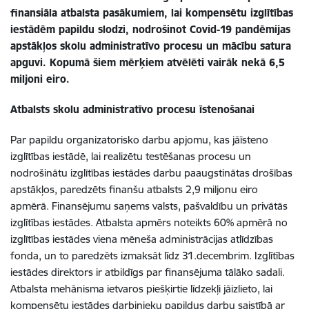
finansiāla atbalsta pasākumiem, lai kompensētu izglītības
iestādēm papildu slodzi, nodrošinot Covid-19 pandēmijas
apstākļos skolu administratīvo procesu un mācību satura
apguvi. Kopumā šiem mērķiem atvēlēti vairāk nekā 6,5
miljoni eiro.
Atbalsts skolu administratīvo procesu īstenošanai
Par papildu organizatorisko darbu apjomu, kas jāīsteno
izglītības iestādē, lai realizētu testēšanas procesu un
nodrošinātu izglītības iestādes darbu paaugstinātas drošības
apstākļos, paredzēts finanšu atbalsts 2,9 miljonu eiro
apmērā. Finansējumu saņems valsts, pašvaldību un privātās
izglītības iestādes. Atbalsta apmērs noteikts 60% apmērā no
izglītības iestādes viena mēneša administrācijas atlīdzības
fonda, un to paredzēts izmaksāt līdz 31.decembrim. Izglītības
iestādes direktors ir atbildīgs par finansējuma tālāko sadali.
Atbalsta mehānisma ietvaros piešķirtie līdzekļi jāizlieto, lai
kompensētu iestādes darbinieku papildus darbu saistībā ar