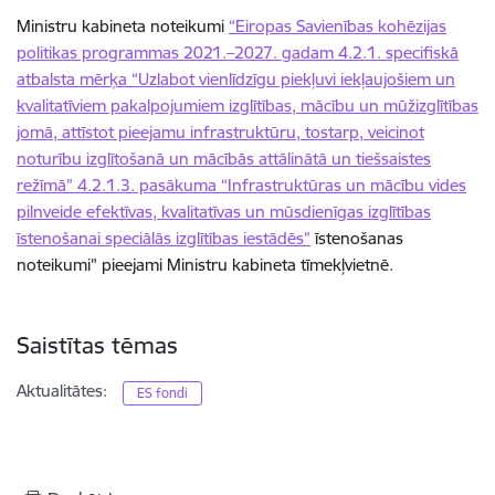
Ministru kabineta noteikumi
“Eiropas Savienības kohēzijas
politikas programmas 2021.–2027. gadam 4.2.1. specifiskā
atbalsta mērķa “Uzlabot vienlīdzīgu piekļuvi iekļaujošiem un
kvalitatīviem pakalpojumiem izglītības, mācību un mūžizglītības
jomā, attīstot pieejamu infrastruktūru, tostarp, veicinot
noturību izglītošanā un mācībās attālinātā un tiešsaistes
režīmā” 4.2.1.3. pasākuma “Infrastruktūras un mācību vides
pilnveide efektīvas, kvalitatīvas un mūsdienīgas izglītības
īstenošanai speciālās izglītības iestādēs”
īstenošanas
noteikumi” pieejami Ministru kabineta tīmekļvietnē.
Saistītas tēmas
Aktualitātes:
ES fondi