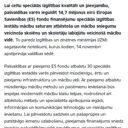
Lai celtu speciālās izglītības kvalitāti un pieejamību,
pašvaldības varēs ieguldīt 14,7 miljonus eiro Eiropas
Savienības (ES) fondu finansējumu speciālās izglītības
iestāžu
mācību saturam atbilstoša un mācību sniegumu
veicinoša skolēnu un skolotāju labizjūtu veicinošā mācību
vidē.
To paredz
Izglītības un zinātnes ministrijas (IZM)
sagatavotie
noteikumi, kurus šodien, 14.novembrī
apstiprināja valdības sēdē.
Pašvaldības ar pieejamo ES fondu atbalstu 30 speciālās
izglītības iestādēs varēs pilnveidot mūsdienīgu, ērtu un
pieejamu infrastruktūru un mācību vidi. Ar pieejamo atbalstu
mūsdienīgu mācību metožu un paņēmienu ieviešanai būs
iespējas modernizēt mācību klašu telpas, nodrošinot arī
atbilstošu mēbeļu un specializēta aprīkojuma iegādi,
informācijas un komunikācijas tehnoloģiju un risinājumu
ieviešanu. Lai pilnveidotu sadzīves un pašaprūpes un
patstāvīgo iemaņu uzlabošanu, pieejamais finansējums sniedz
iespējas pašvaldībām veikt ieguldījumus arī speciālās izglītības