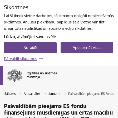
Pāriet uz lapas saturu
Sīkdatnes
Spied
lai meklētu
Enter
Lai šī tīmekļvietne darbotos, tā izmanto obligāti nepieciešamās
sīkdatnes. Ar Jūsu piekrišanu papildus šajā vietnē var tikt
izmantotas statistikas un sociālo mediju sīkdatnes.
Lūdzu, atzīmējiet savu izvēli:
Noraidīt
Apstiprināt visas
Pārvaldīt sīkdatnes
Sākums
Aktualitātes
Jaunumi
Pašvaldībām pieejams ES fondu fin
Pašvaldībām pieejams ES fondu
finansējums mūsdienīgas un ērtas mācību