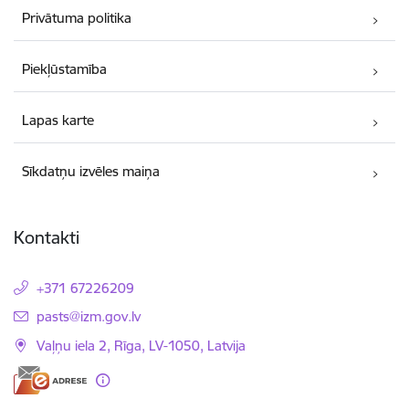
Privātuma politika
Piekļūstamība
Lapas karte
Sīkdatņu izvēles maiņa
Kontakti
+371 67226209
E-pasts:
pasts@izm.gov.lv
Vaļņu iela 2, Rīga, LV-1050, Latvija