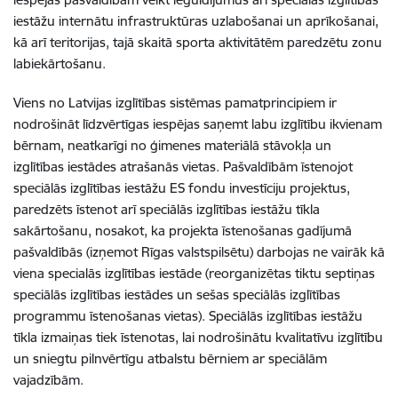
iestāžu internātu infrastruktūras uzlabošanai un aprīkošanai,
kā arī teritorijas, tajā skaitā sporta aktivitātēm paredzētu zonu
labiekārtošanu.
Viens no Latvijas izglītības sistēmas pamatprincipiem ir
nodrošināt līdzvērtīgas iespējas saņemt labu izglītību ikvienam
bērnam, neatkarīgi no ģimenes materiālā stāvokļa un
izglītības iestādes atrašanās vietas. Pašvaldībām īstenojot
speciālās izglītības iestāžu ES fondu investīciju projektus,
paredzēts īstenot arī speciālās izglītības iestāžu tīkla
sakārtošanu, nosakot, ka projekta īstenošanas gadījumā
pašvaldībās (izņemot Rīgas valstspilsētu) darbojas ne vairāk kā
viena specialās izglītības iestāde (reorganizētas tiktu septiņas
speciālās izglītības iestādes un sešas speciālās izglītības
programmu īstenošanas vietas). Speciālās izglītības iestāžu
tīkla izmaiņas tiek īstenotas, lai nodrošinātu kvalitatīvu izglītību
un sniegtu pilnvērtīgu atbalstu bērniem ar speciālām
vajadzībām.