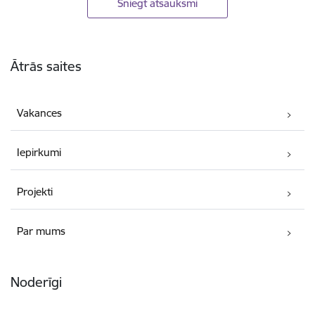
Sniegt atsauksmi
Kājene
Ātrās saites
Vakances
Iepirkumi
Projekti
Par mums
Noderīgi