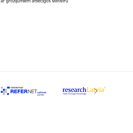
a ar grozījumiem attiecīgos Ministru