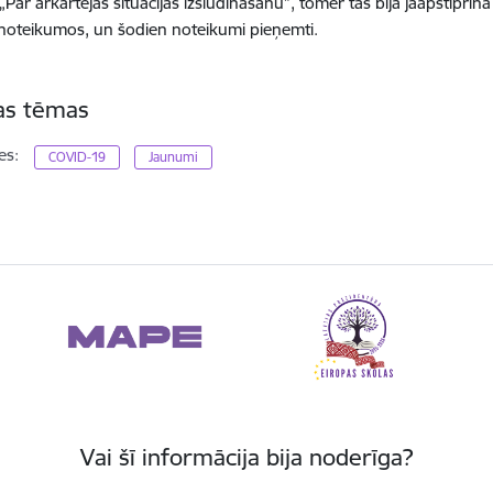
„Par ārkārtējās situācijas izsludināšanu”, tomēr tas bija jāapstiprin
noteikumos, un šodien noteikumi pieņemti.
tas tēmas
es:
COVID-19
Jaunumi
Vai šī informācija bija noderīga?