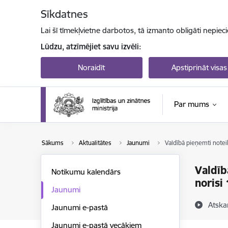
Pāriet uz lapas saturu
Sīkdatnes
Lai šī tīmekļvietne darbotos, tā izmanto obligāti nepiec
Lūdzu, atzīmējiet savu izvēli:
Noraidīt
Apstiprināt visas
Par mums
Sākums
Aktualitātes
Jaunumi
Valdībā pieņemti notei
Valdīb
Notikumu kalendārs
norisi
Jaunumi
Atska
Jaunumi e-pastā
Jaunumi e-pastā vecākiem