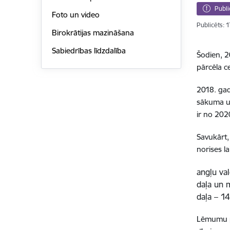
Publi
Foto un video
Publicēts: 
Birokrātijas mazināšana
Sabiedrības līdzdalība
Šodien, 2
pārcēla c
2018. ga
sākuma un
ir no 202
Savukārt,
norises l
angļu va
daļa un 
daļa – 1
Lēmumu pa