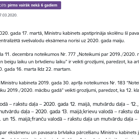
cēts
pirms vairāk nekā 6 gadiem
17.03.2020.
020. gada 17. martā, Ministru kabinets apstiprināja skolēnu šī pava
entralizētā svešvalodu eksāmena norisi uz 2020. gada maiju.
da 11. decembra noteikumos Nr. 777 „Noteikumi par 2019./2020.
 beigu laiku un brīvdienu laiku” ir veikti grozījumi, paredzot, ka ar
0. gada 16. marta līdz 22. martam.
 Ministru kabineta 2019. gada 30. aprīļa noteikumos Nr. 183 “Not
aiku 2019./2020. mācību gadā” veikti grozījumi, paredzot, ka 12. kl
lodā – rakstu daļa – 2020. gada 12. maijā, mutvārdu daļa – 12.,
mutvārdu daļa – 2020. gada 13. maijā;krievu valodā – rakstu d
4. un 15. maijā;franču valodā – rakstu daļa un mutvārdu daļa −
r eksāmenu un pavasara brīvlaika pārcelšanu Ministru kabinets 