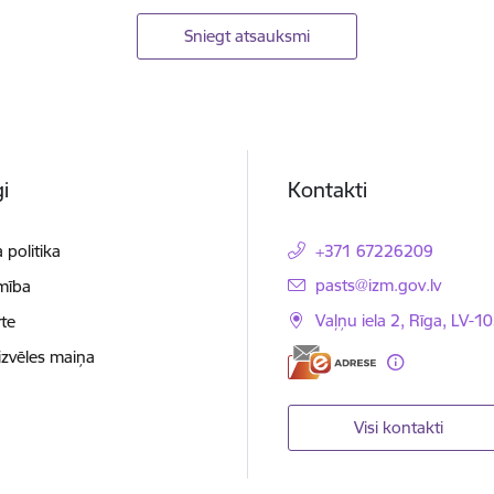
Sniegt atsauksmi
i
Kontakti
 politika
+371 67226209
E-pasts:
pasts@izm.gov.lv
mība
Vaļņu iela 2, Rīga, LV-10
te
izvēles maiņa
Visi kontakti