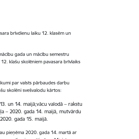
sara brīvdienu laiku 12. klasēm un
 mācību gada un mācību semestru
ī 12. klašu skolēniem pavasara brīvlaiks
eikumi par valsts pārbaudes darbu
ašu skolēni svešvalodu kārtos:
13. un 14. maijā;vācu valodā – rakstu
aļa – 2020. gada 14. maijā, mutvārdu
 2020. gada 15. maijā.
jau pieņēma 2020. gada 14. martā ar