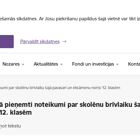
iešamās sīkdatnes. Ar Jūsu piekrišanu papildus šajā vietnē var tikt i
Pārvaldīt sīkdatnes
Nozares
Aktualitātes
Fondi un investīcijas
Konta
kumi par skolēnu brīvlaiku šajā pavasarī un eksāmenu norisi 12. klasēm
ā pieņemti noteikumi par skolēnu brīvlaiku š
 12. klasēm
ņot tekstu