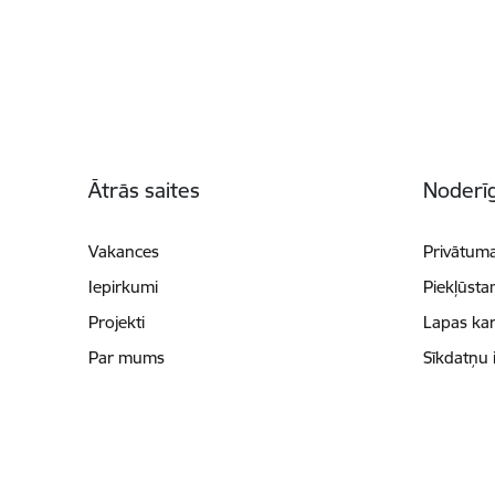
Kājene
Ātrās saites
Noderīg
Vakances
Privātuma
Iepirkumi
Piekļūsta
Projekti
Lapas kar
Par mums
Sīkdatņu 