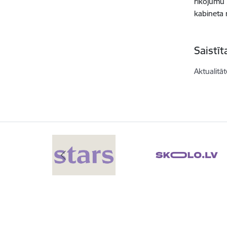
rīkojumu 
kabineta 
Saistī
Aktualitāt