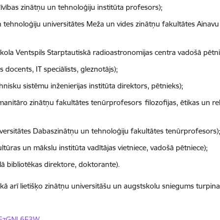
īvības zinātņu un tehnoloģiju institūta profesors);
n tehnoloģiju universitātes Meža un vides zinātņu fakultātes Ainavu 
kola Ventspils Starptautiskā radioastronomijas centra vadošā pēt
 docents, IT speciālists, gleznotājs);
isku sistēmu inženierijas institūta direktors, pētnieks);
anitāro zinātņu fakultātes tenūrprofesors filozofijas, ētikas un reli
versitātes Dabaszinātņu un tehnoloģiju fakultātes tenūrprofesors)
ltūras un mākslu institūta vadītājas vietniece, vadošā pētniece);
lā bibliotēkas direktore, doktorante).
, kā arī lietišķo zinātņu universitāšu un augstskolu sniegums turpin
lKEzGNL6F3W