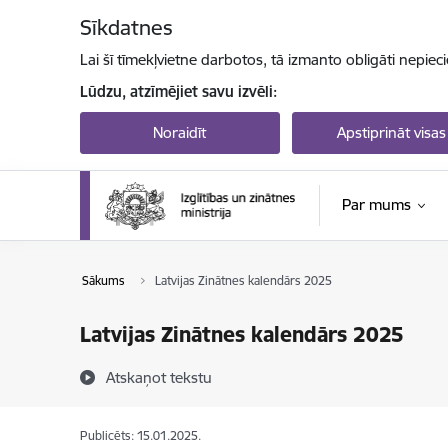
Pāriet uz lapas saturu
Sīkdatnes
Lai šī tīmekļvietne darbotos, tā izmanto obligāti nepiec
Lūdzu, atzīmējiet savu izvēli:
Noraidīt
Apstiprināt visas
Par mums
Sākums
Latvijas Zinātnes kalendārs 2025
Latvijas Zinātnes kalendārs 2025
Atskaņot tekstu
Publicēts: 15.01.2025.