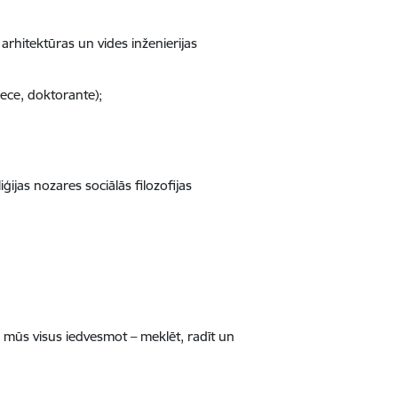
arhitektūras un vides inženierijas
niece, doktorante);
ģijas nozares sociālās filozofijas
;
a mūs visus iedvesmot – meklēt, radīt un