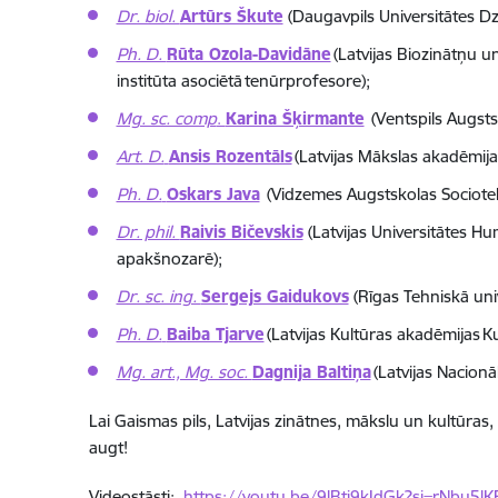
Dr. biol.
Artūrs Škute
(Daugavpils Universitātes Dz
Ph. D.
Rūta Ozola-Davidāne
(Latvijas Biozinātņu u
institūta asociētā tenūrprofesore);
Mg. sc. comp
.
Karina Šķirmante
(Ventspils Augsts
Art. D.
Ansis Rozentāls
(Latvijas Mākslas akadēmijas
Ph. D.
Oskars Java
(Vidzemes Augstskolas Sociotehn
Dr. phil.
Raivis Bičevskis
(Latvijas Universitātes Hum
apakšnozarē);
Dr. sc. ing.
Sergejs Gaidukovs
(Rīgas Tehniskā uni
Ph. D.
Baiba Tjarve
(Latvijas Kultūras akadēmijas Ku
Mg. art., Mg. soc.
Dagnija Baltiņa
(Latvijas Nacionā
Lai Gaismas pils, Latvijas zinātnes, mākslu un kultūras
augt!
Videostāsti:
https://youtu.be/9lBti9kIdGk?si=rNbu5