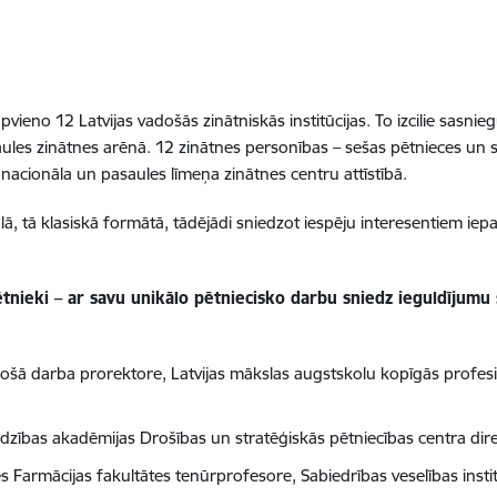
apvieno 12 Latvijas vadošās zinātniskās institūcijas. To izcilie sasni
ules zinātnes arēnā. 12 zinātnes personības – sešas pētnieces un se
 nacionāla un pasaules līmeņa zinātnes centru attīstībā.
ālā, tā klasiskā formātā, tādējādi sniedzot iespēju interesentiem iep
tnieki – ar savu unikālo pētniecisko darbu sniedz ieguldījumu 
ošā darba prorektore, Latvijas mākslas augstskolu kopīgās profe
rdzības akadēmijas Drošības un stratēģiskās pētniecības centra dire
es Farmācijas fakultātes tenūrprofesore, Sabiedrības veselības inst