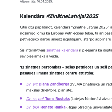
Atjaunināts: 16.01.2025.
K
alendārs
#ZinātneLatvijai2025
Citai citu papildinot, kalendārs “Zinātne Latvijai 2025” 
nozīmīgo lomu kā Eiropas Pētniecības telpā, tā arī pasa
pētniecisko darbu sniedz ieguldījumu starpdisciplināru
Šis interaktīvais
zinātnes kalendārs
ir pieejams kā digit
sev pieejamākajā veidā.
12 zinātnes personības – sešas pētnieces un seši pē
pasaules līmeņa zinātnes centru attīstībā:
Dr. art.
Diāna Zandberga
(JVLMA zinātniskā un rad
mākslās direktore, pianiste);
Dr. sc. pol.
Toms Rostoks
(Latvijas Nacionālā aizsa
Dr. biol.
Renāte Ranka
(Rīgas Stradiņa universitāt