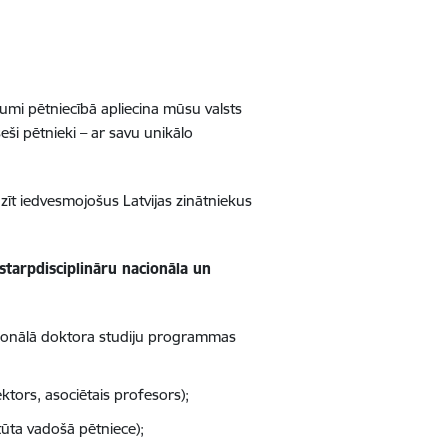
egumi pētniecībā apliecina mūsu valsts
ši pētnieki – ar savu unikālo
azīt iedvesmojošus Latvijas zinātniekus
starpdisciplināru nacionāla un
sionālā doktora studiju programmas
ktors, asociētais profesors);
itūta vadošā pētniece);