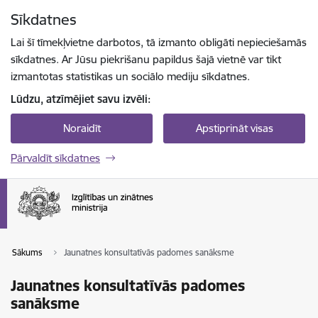
Pāriet uz lapas saturu
Sīkdatnes
Spied
lai meklētu
Enter
Lai šī tīmekļvietne darbotos, tā izmanto obligāti nepieciešamās
sīkdatnes. Ar Jūsu piekrišanu papildus šajā vietnē var tikt
izmantotas statistikas un sociālo mediju sīkdatnes.
Lūdzu, atzīmējiet savu izvēli:
Noraidīt
Apstiprināt visas
Pārvaldīt sīkdatnes
Sākums
Jaunatnes konsultatīvās padomes sanāksme
Jaunatnes konsultatīvās padomes
sanāksme