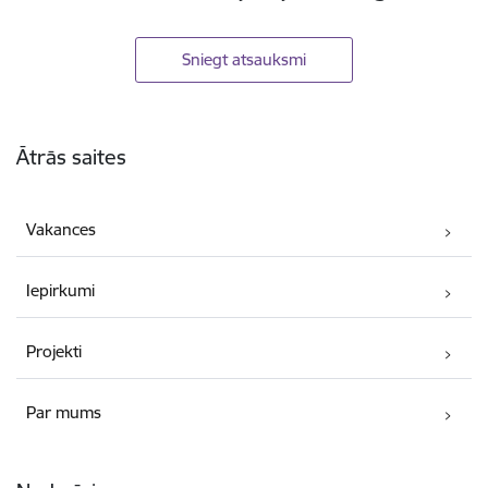
Sniegt atsauksmi
Kājene
Ātrās saites
Vakances
Iepirkumi
Projekti
Par mums