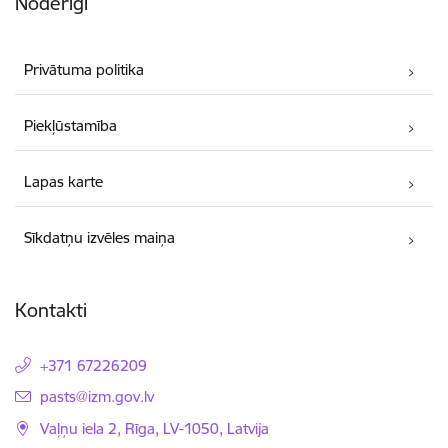
Noderīgi
Privātuma politika
Piekļūstamība
Lapas karte
Sīkdatņu izvēles maiņa
Kontakti
+371 67226209
E-pasts:
pasts@izm.gov.lv
Vaļņu iela 2, Rīga, LV-1050, Latvija