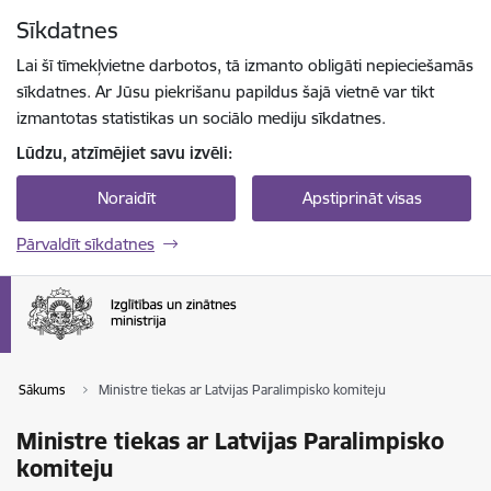
Pāriet uz lapas saturu
Sīkdatnes
Spied
lai meklētu
Enter
Lai šī tīmekļvietne darbotos, tā izmanto obligāti nepieciešamās
sīkdatnes. Ar Jūsu piekrišanu papildus šajā vietnē var tikt
izmantotas statistikas un sociālo mediju sīkdatnes.
Lūdzu, atzīmējiet savu izvēli:
Noraidīt
Apstiprināt visas
Pārvaldīt sīkdatnes
Sākums
Ministre tiekas ar Latvijas Paralimpisko komiteju
Ministre tiekas ar Latvijas Paralimpisko
komiteju