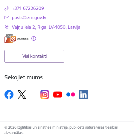
+371 67226209
E-pasts:
pasts@izm.gov.lv
Vaļņu iela 2, Rīga, LV-1050, Latvija
Visi kontakti
Sekojiet mums
© 2026 Izglītības un zinātnes ministrija, publicētā satura visas tiesības
aizsargātas.