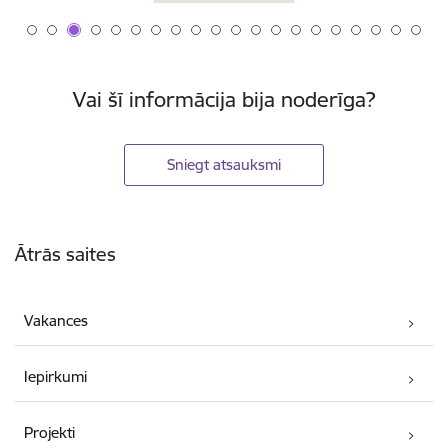
Vai šī informācija bija noderīga?
Sniegt atsauksmi
Kājene
Ātrās saites
Vakances
Iepirkumi
Projekti