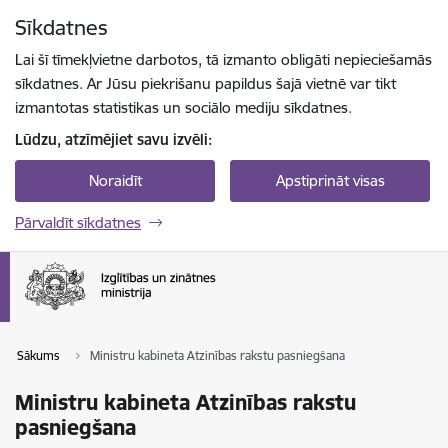
Pāriet uz lapas saturu
Sīkdatnes
Spied
lai meklētu
Enter
Lai šī tīmekļvietne darbotos, tā izmanto obligāti nepieciešamās
sīkdatnes. Ar Jūsu piekrišanu papildus šajā vietnē var tikt
izmantotas statistikas un sociālo mediju sīkdatnes.
Lūdzu, atzīmējiet savu izvēli:
Noraidīt
Apstiprināt visas
Pārvaldīt sīkdatnes
Sākums
Ministru kabineta Atzinības rakstu pasniegšana
Ministru kabineta Atzinības rakstu
pasniegšana