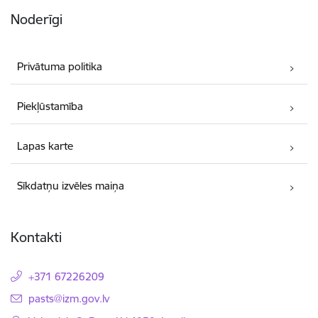
Noderīgi
Privātuma politika
Piekļūstamība
Lapas karte
Sīkdatņu izvēles maiņa
Kontakti
+371 67226209
E-pasts:
pasts@izm.gov.lv