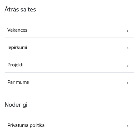
Kājene
Ātrās saites
Vakances
Iepirkumi
Projekti
Par mums
Noderīgi
Privātuma politika