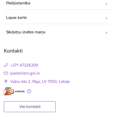
Piekļūstamība
Lapas karte
Sīkdatņu izvēles maiņa
Kontakti
+371 67226209
E-pasts:
pasts@izm.gov.lv
Vaļņu iela 2, Rīga, LV-1050, Latvija
Visi kontakti