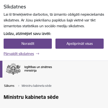
Pāriet uz lapas saturu
Sīkdatnes
Spied
lai meklētu
Enter
Lai šī tīmekļvietne darbotos, tā izmanto obligāti nepieciešamās
sīkdatnes. Ar Jūsu piekrišanu papildus šajā vietnē var tikt
izmantotas statistikas un sociālo mediju sīkdatnes.
Lūdzu, atzīmējiet savu izvēli:
Noraidīt
Apstiprināt visas
Pārvaldīt sīkdatnes
Sākums
Ministru kabineta sēde
Ministru kabineta sēde