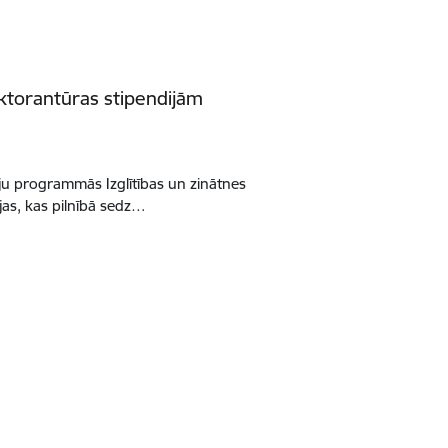
doktorantūras stipendijām
iju programmās Izglītības un zinātnes
ijas, kas pilnībā sedz…