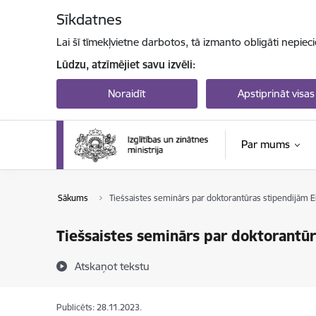
Pāriet uz lapas saturu
Sīkdatnes
Lai šī tīmekļvietne darbotos, tā izmanto obligāti nepiec
Lūdzu, atzīmējiet savu izvēli:
Noraidīt
Apstiprināt visas
Par mums
Sākums
Tiešsaistes seminārs par doktorantūras stipendijām Ei
Tiešsaistes seminārs par doktorantūr
Atskaņot tekstu
Publicēts: 28.11.2023.