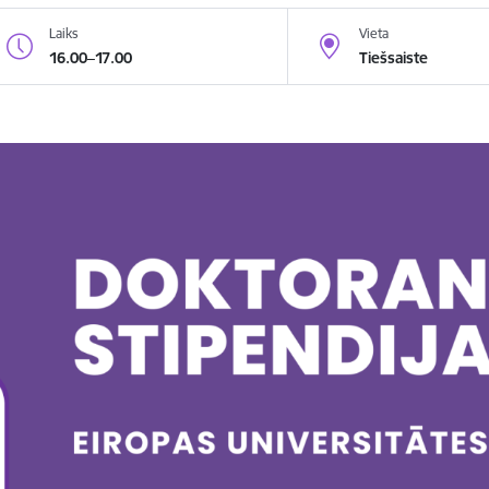
Laiks
Vieta
16.00–17.00
Tiešsaiste