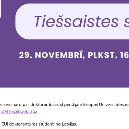
istes semināru par doktorantūras stipendijām Eiropas Universitātes i
ē
IZM Facebook lapā
.
rī EUI doktorantūras studenti no Latvijas: