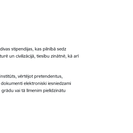
vas stipendijas, kas pilnībā sedz
un civilizācijā, tiesību zinātnē, kā arī
stitūts, vērtējot pretendentus,
u dokumenti elektroniski iesniedzami
grādu vai tā līmenim pielīdzinātu