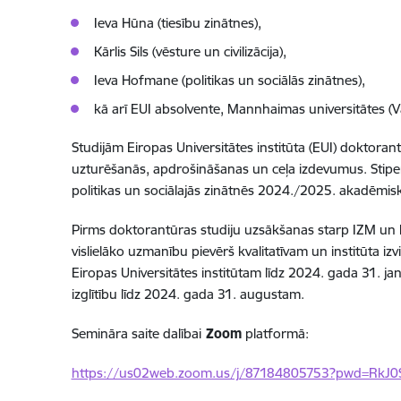
Ieva Hūna (tiesību zinātnes),
Kārlis Sils (vēsture un civilizācija),
Ieva Hofmane (politikas un sociālās zinātnes),
kā arī EUI absolvente, Mannhaimas universitātes (Vāc
Studijām Eiropas Universitātes institūta (EUI) doktora
uzturēšanās, apdrošināšanas un ceļa izdevumus. Stipendi
politikas un sociālajās zinātnēs 2024./2025. akadēmis
Pirms doktorantūras studiju uzsākšanas starp IZM un E
vislielāko uzmanību pievērš kvalitatīvam un institūta 
Eiropas Universitātes institūtam līdz 2024. gada 31. ja
izglītību līdz 2024. gada 31. augustam.
Semināra saite dalībai
Zoom
platformā:
https://us02web.zoom.us/j/87184805753?pwd=R