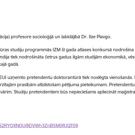
ija) profesore socioloģijā un labklājībā Dr. Ilze Plavgo.
ntūras studiju programmās IZM šī gada atlases konkursā nodrošina di
ja tiek nodrošināta četrus gadus ilgām studijām ekonomikā, vēsturē 
kajā gadā.
UI uzņemto pretendentu doktorantūrā tiek noslēgta vienošanās. In
izvirzītajām prasībām atbilstošam pētījuma pieteikumam. Pretendent
nvārim. Studiju pretendentiem būs nepieciešams apliecināt maģistra 
kJ0S2RYOXNOUi9DVWh3ZnB5M0RJQT09