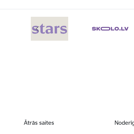
Kājene
Ātrās saites
Noderīg