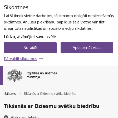
Pāriet uz lapas saturu
Sīkdatnes
Spied
lai meklētu
Enter
Lai šī tīmekļvietne darbotos, tā izmanto obligāti nepieciešamās
sīkdatnes. Ar Jūsu piekrišanu papildus šajā vietnē var tikt
izmantotas statistikas un sociālo mediju sīkdatnes.
Lūdzu, atzīmējiet savu izvēli:
Noraidīt
Apstiprināt visas
Pārvaldīt sīkdatnes
Sākums
Tikšanās ar Dziesmu svētku biedrību
Tikšanās ar Dziesmu svētku biedrību
Atskaņot tekstu