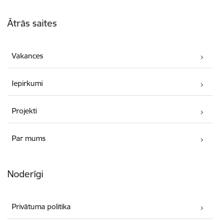
Kājene
Ātrās saites
Vakances
Iepirkumi
Projekti
Par mums
Noderīgi
Privātuma politika