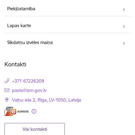
Piekļūstamība
Lapas karte
Sīkdatņu izvēles maiņa
Kontakti
+371 67226209
E-pasts:
pasts@izm.gov.lv
Vaļņu iela 2, Rīga, LV-1050, Latvija
Visi kontakti