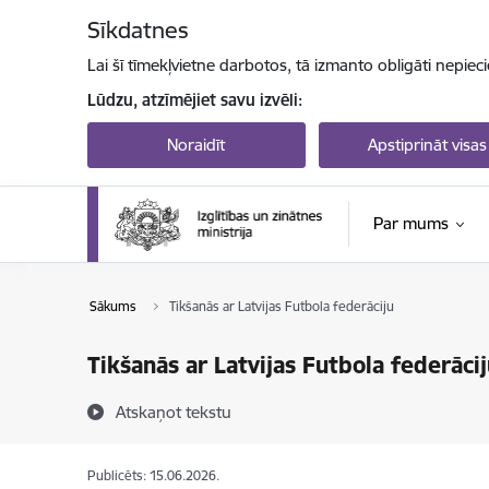
Pāriet uz lapas saturu
Sīkdatnes
Lai šī tīmekļvietne darbotos, tā izmanto obligāti nepiec
Lūdzu, atzīmējiet savu izvēli:
Noraidīt
Apstiprināt visas
Par mums
Sākums
Tikšanās ar Latvijas Futbola federāciju
Tikšanās ar Latvijas Futbola federācij
Atskaņot tekstu
Publicēts: 15.06.2026.