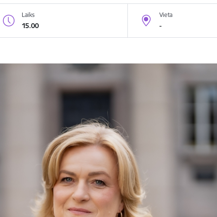
Laiks
Vieta
15.00
-