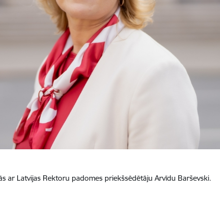
anās ar Latvijas Rektoru padomes priekšsēdētāju Arvīdu Barševski.