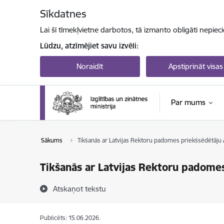
Pāriet uz lapas saturu
Sīkdatnes
Lai šī tīmekļvietne darbotos, tā izmanto obligāti nepiec
Lūdzu, atzīmējiet savu izvēli:
Noraidīt
Apstiprināt visas
Par mums
Sākums
Tikšanās ar Latvijas Rektoru padomes priekšsēdētāju 
Tikšanās ar Latvijas Rektoru padome
Atskaņot tekstu
Publicēts: 15.06.2026.