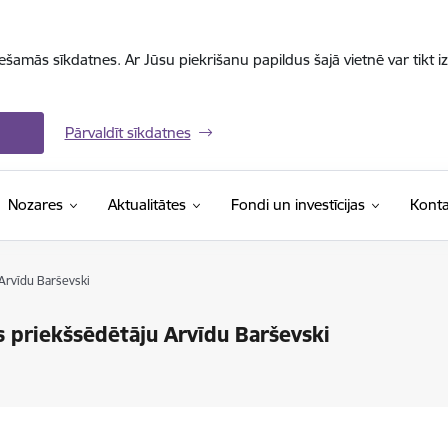
iešamās sīkdatnes. Ar Jūsu piekrišanu papildus šajā vietnē var tikt i
Pārvaldīt sīkdatnes
Nozares
Aktualitātes
Fondi un investīcijas
Konta
Arvīdu Barševski
s priekšsēdētāju Arvīdu Barševski