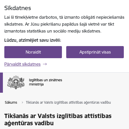
Pāriet uz lapas saturu
Sīkdatnes
Spied
lai meklētu
Enter
Lai šī tīmekļvietne darbotos, tā izmanto obligāti nepieciešamās
sīkdatnes. Ar Jūsu piekrišanu papildus šajā vietnē var tikt
izmantotas statistikas un sociālo mediju sīkdatnes.
Lūdzu, atzīmējiet savu izvēli:
Noraidīt
Apstiprināt visas
Pārvaldīt sīkdatnes
Sākums
Tikšanās ar Valsts izglītības attīstības aģentūras vadību
Tikšanās ar Valsts izglītības attīstības
aģentūras vadību