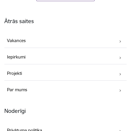
Kājene
Ātrās saites
Vakances
Iepirkumi
Projekti
Par mums
Noderīgi
Privātuma politika