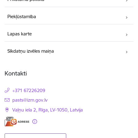
Piekļūstamība
Lapas karte
Sīkdatņu izvēles maiņa
Kontakti
+371 67226209
E-pasts:
pasts@izm.gov.lv
Vaļņu iela 2, Rīga, LV-1050, Latvija