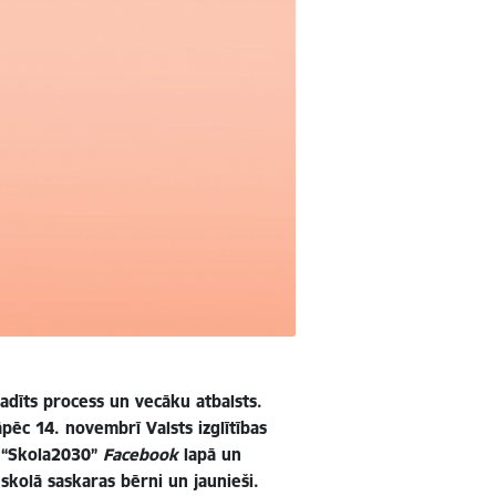
vadīts process un vecāku atbalsts.
pēc 14. novembrī Valsts izglītības
dē “Skola2030”
Facebook
lapā un
skolā saskaras bērni un jaunieši.