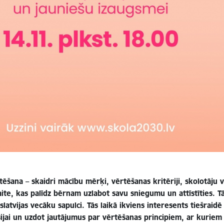
tēšana – skaidri mācību mērķi, vērtēšanas kritēriji, skolotāju 
aite, kas palīdz bērnam uzlabot savu sniegumu un attīstīties. Tā
islatvijas vecāku sapulci. Tās laikā ikviens interesents tiešrai
ijai un uzdot jautājumus par vērtēšanas principiem, ar kuriem 