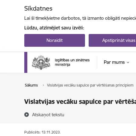
Pāriet uz lapas saturu
Sīkdatnes
Lai šī tīmekļvietne darbotos, tā izmanto obligāti nepiec
Lūdzu, atzīmējiet savu izvēli:
Noraidīt
Apstiprināt visas
Par mums
Sākums
Vislatvijas vecāku sapulce par vērtēšanas principiem
Vislatvijas vecāku sapulce par vērtē
Atskaņot tekstu
Publicēts: 13.11.2023.