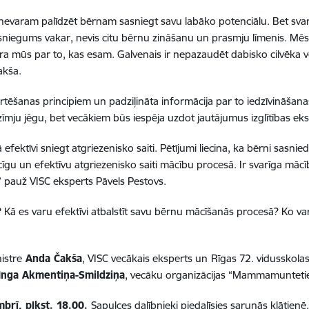
evaram palīdzēt bērnam sasniegt savu labāko potenciālu. Bet svarīgi
 sniegums vakar, nevis citu bērnu zināšanu un prasmju līmenis. Mēs
a mūs par to, kas esam. Galvenais ir nepazaudēt dabisko cilvēka v
akša.
rtēšanas principiem
un padziļināta informācija par to iedzīvināšana
īmju jēgu, bet
vecākiem būs iespēja uzdot jautājumus izglītības ek
ā efektīvi sniegt atgriezenisko saiti
. Pētījumi liecina,
ka bērni sasnied
icīgu un efektīvu atgriezenisko saiti mācību procesā.
Ir svarīga mācīb
ā,” pauž VISC eksperts Pāvels Pestovs.
? Kā es varu efektīvi atbalstīt savu bērnu mācīšanās procesā? Ko
va
istre
Anda Čakša
, VISC vecākais eksperts un
Rīgas 72. vidusskola
Inga Akmentiņa-Smildziņa
, vecāku organizācijas “Mammamuntetiem
brī, plkst. 18.00.
Sapulces dalībnieki piedalīsies sarunās klātienē, 