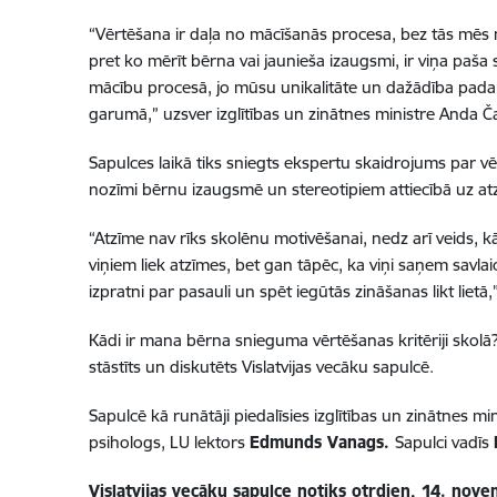
“Vērtēšana ir daļa no mācīšanās procesa, bez tās mēs n
pret ko mērīt bērna vai jaunieša izaugsmi, ir viņa paša
mācību procesā, jo mūsu unikalitāte un dažādība padar
garumā,” uzsver izglītības un zinātnes ministre Anda Č
Sapulces laikā t
iks sniegts ekspertu skaidrojums par
vē
nozīmi bērnu izaugsmē un stereotipiem attiecībā uz atz
“Atzīme nav rīks skolēnu motivēšanai, nedz arī veids, k
viņiem liek atzīmes, bet gan tāpēc, ka viņi saņem savla
izpratni par pasauli un spēt iegūtās zināšanas likt liet
Kādi ir mana bērna snieguma vērtēšanas kritēriji skolā
stāstīts un diskutēts
Visl
atvijas vecāku sapulcē.
Sapulcē kā runātāji piedalīsies
izglītības un zinātnes min
psihologs, LU lektors
Edmunds Vanags.
Sapulci vadīs
Vislatvijas vecāku sapulce notiks
otrdien, 14. novem