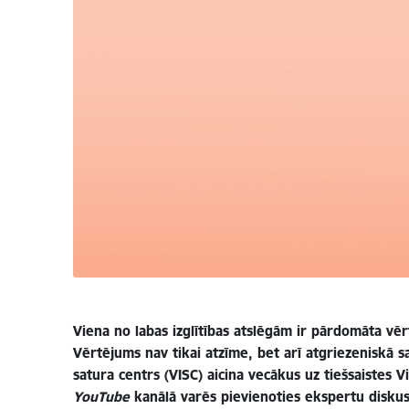
Viena no labas izglītības atslēgām ir pārdomāta vēr
Vērtējums nav tikai atzīme, bet arī atgriezeniskā s
satura centrs (VISC) aicina vecākus uz tiešsaistes V
YouTube
kanālā varēs pievienoties ekspertu diskus