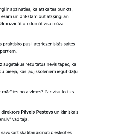
 ir apzināties, ka atskaites punkts,
 esam un drīkstam būt atšķirīgi arī
ēlmi izzināt un domāt visa mūža
s
praktisko pusi, atgriezeniskās saites
spertiem.
z augstākus rezultātus nevis tāpēc, ka
u pieeja, kas ļauj skolēniem iegūt dziļu
r mācīties no atzīmes
? Par visu to tiks
s direktors
Pāvels Pestovs
un klīniskais
.lv” vadītāja.
savukārt skatītāji aicināti pieslēgties