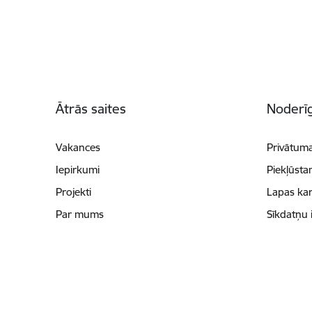
Kājene
Ātrās saites
Noderīg
Vakances
Privātuma
Iepirkumi
Piekļūsta
Projekti
Lapas kar
Par mums
Sīkdatņu 