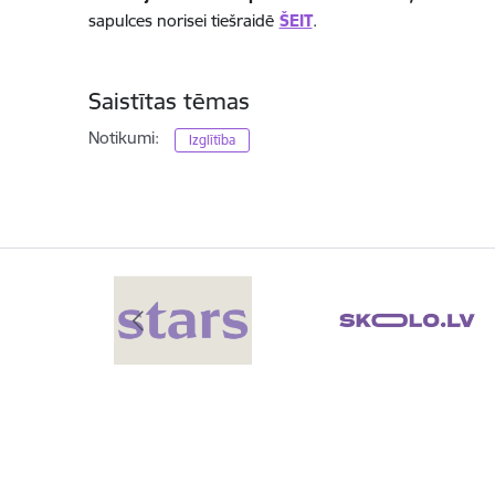
sapulces norisei tiešraidē
ŠEIT
.
Saistītas tēmas
Notikumi:
Izglītība