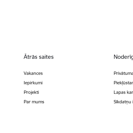
Kājene
Ātrās saites
Noderīg
Vakances
Privātuma
Iepirkumi
Piekļūsta
Projekti
Lapas kar
Par mums
Sīkdatņu 