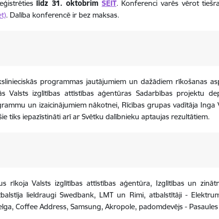
reģistrēties
līdz 31. oktobrim
ŠEIT
. Konferenci varēs vērot tieš
t)
.
Dalība konferencē ir bez maksas.
linieciskās programmas jautājumiem un dažādiem rīkošanas aspek
s Valsts izglītības attīstības aģentūras Sadarbības projektu d
rammu un izaicinājumiem nākotnei, Rīcības grupas vadītāja Inga V
tiks iepazīstināti arī ar Svētku dalībnieku aptaujas rezultātiem.
 rīkoja Valsts izglītības attīstības aģentūra, Izglītības un zināt
balstīja lieldraugi Swedbank, LMT un Rimi, atbalstītāji - Elektrum
elga, Coffee Address, Samsung, Akropole, padomdevējs - Pasaules