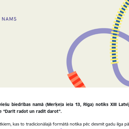
iešu biedrības namā (Merķeļa iela 13, Rīga) notiks XIII Latv
 “Darīt radot un radīt darot”.
ētkiem, kas to tradicionālajā formātā notika pēc desmit gadu ilga 