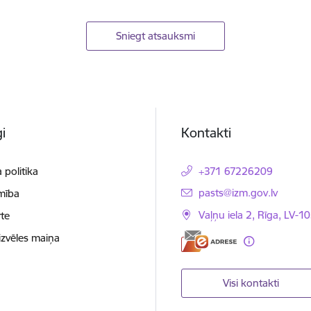
Sniegt atsauksmi
i
Kontakti
 politika
+371 67226209
E-pasts:
pasts@izm.gov.lv
mība
Vaļņu iela 2, Rīga, LV-10
te
izvēles maiņa
Visi kontakti