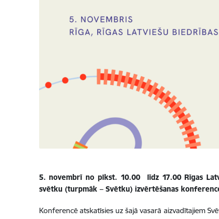
5. novembrī no plkst. 10.00 līdz 17.00 Rīgas Latv
svētku (turpmāk – Svētku) izvērtēšanas konference
Konferencē atskatīsies uz šajā vasarā aizvadītajiem Sv