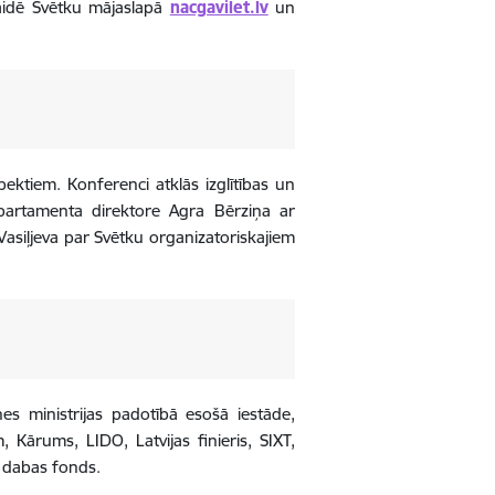
raidē Svētku mājaslapā
nacgavilet.lv
un
tiem. Konferenci atklās izglītības un
epartamenta direktore Agra Bērziņa ar
asiļjeva par Svētku organizatoriskajiem
nes ministrijas padotībā esošā iestāde,
, Kārums, LIDO, Latvijas finieris, SIXT,
 dabas fonds.