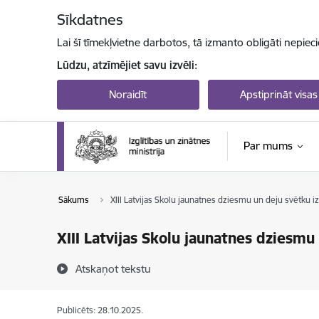
Pāriet uz lapas saturu
Sīkdatnes
Lai šī tīmekļvietne darbotos, tā izmanto obligāti nepiec
Lūdzu, atzīmējiet savu izvēli:
Noraidīt
Apstiprināt visas
Par mums
Sākums
XIII Latvijas Skolu jaunatnes dziesmu un deju svētku i
XIII Latvijas Skolu jaunatnes dziesmu
Atskaņot tekstu
Publicēts: 28.10.2025.