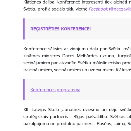
Klātienes dalībai konferencē interesenti tiek aicināti 
Svētku profilā sociālo tīklu vietnē
Facebook
(@nacgavile
REĢISTRĒTIES KONFERENCEI
Konference sāksies ar ziņojumu daļu par Svētku māks
zinātnes ministres Daces Melbārdes uzruna, turpinā
secinājumiem par aizvadīto Svētku māksliniecisko prog
izaicinājumiem, secinājumiem un uzdevumiem. Klātesošie 
Konferences programma
XIII Latvijas Skolu jaunatnes dziesmu un deju svētkus
stratēģiskais partneris - Rīgas pašvaldība. Svētkus at
pakalpojumu un produktu partneri – Rasēns, Laima, S