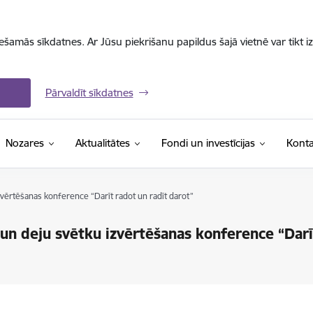
iešamās sīkdatnes. Ar Jūsu piekrišanu papildus šajā vietnē var tikt i
Pārvaldīt sīkdatnes
Nozares
Aktualitātes
Fondi un investīcijas
Konta
zvērtēšanas konference “Darīt radot un radīt darot”
 un deju svētku izvērtēšanas konference “Darī