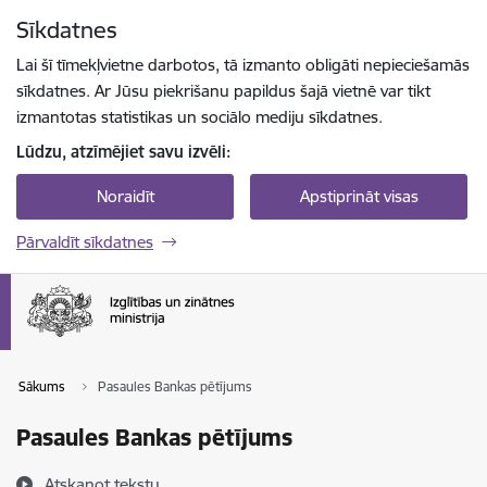
Pāriet uz lapas saturu
Sīkdatnes
Spied
lai meklētu
Enter
Lai šī tīmekļvietne darbotos, tā izmanto obligāti nepieciešamās
sīkdatnes. Ar Jūsu piekrišanu papildus šajā vietnē var tikt
izmantotas statistikas un sociālo mediju sīkdatnes.
Lūdzu, atzīmējiet savu izvēli:
Noraidīt
Apstiprināt visas
Pārvaldīt sīkdatnes
Sākums
Pasaules Bankas pētījums
Pasaules Bankas pētījums
Atskaņot tekstu