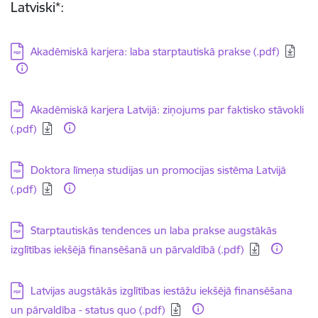
Latviski*:
Lejupielādēt:
Akadēmiskā karjera: laba starptautiskā prakse (.pdf)
Lejupielādēt:
Akadēmiskā karjera Latvijā: ziņojums par faktisko stāvokli
(.pdf)
Lejupielādēt:
Doktora līmeņa studijas un promocijas sistēma Latvijā
(.pdf)
Lejupielādēt:
Starptautiskās tendences un laba prakse augstākās
izglītības iekšējā finansēšanā un pārvaldībā (.pdf)
Lejupielādēt:
Latvijas augstākās izglītības iestāžu iekšējā finansēšana
un pārvaldība - status quo (.pdf)