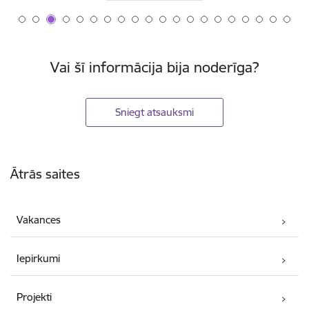
Vai šī informācija bija noderīga?
Sniegt atsauksmi
Kājene
Ātrās saites
Vakances
Iepirkumi
Projekti