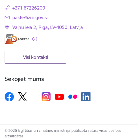
+371 67226209
E-pasts:
pasts@izm.gov.lv
Vaļņu iela 2, Rīga, LV-1050, Latvija
Visi kontakti
Sekojiet mums
© 2026 Izglītības un zinātnes ministrija, publicētā satura visas tiesības
aizsargātas.